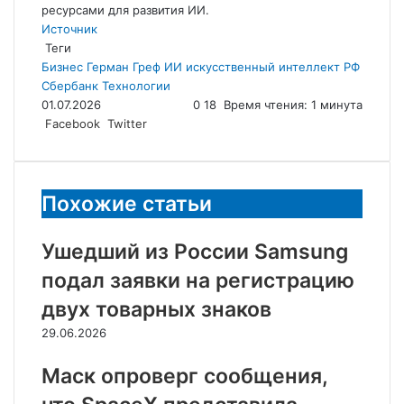
ресурсами для развития ИИ.
Источник
Теги
Бизнес
Герман Греф
ИИ
искусственный интеллект
РФ
Сбербанк
Технологии
01.07.2026
0
18
Время чтения: 1 минута
LinkedIn
Tumblr
Reddit
Вконтакте
Одноклассники
Skype
Messenger
Messenger
WhatsApp
Telegram
Viber
Line
Поделиться
Facebook
Twitter
через
электронную
почту
Похожие статьи
Ушедший из России Samsung
подал заявки на регистрацию
двух товарных знаков
29.06.2026
Маск опроверг сообщения,