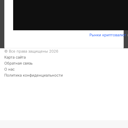
Рынки криптовалют
© Все права защищены 2026
Карта сайта
Обратная связь
О нас
Политика конфиденциальности
Twitter
YouTube
vk.com
Одноклассники
Telegram
RSS
Кнопка
«Наверх»