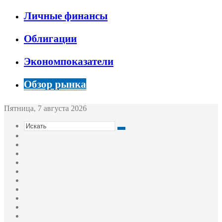
Личные финансы
Облигации
Экономпоказатели
Обзор рынка
Пятница, 7 августа 2026
Искать
Switch
skin
Sidebar
Случайная
статья
Войти
Twitter
YouTube
vk.com
Одноклассники
Telegram
RSS