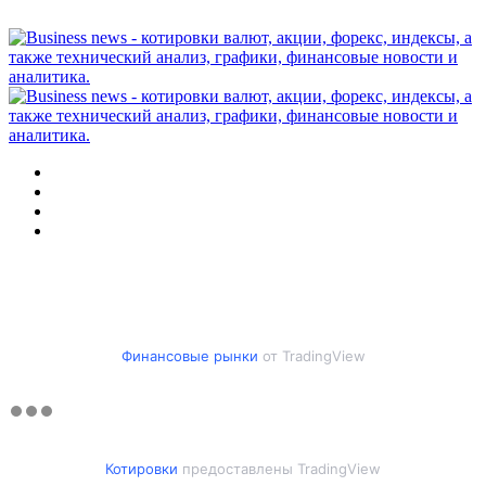
Меню
Искать
Switch
skin
Войти
Финансовые рынки
от TradingView
Котировки
предоставлены TradingView