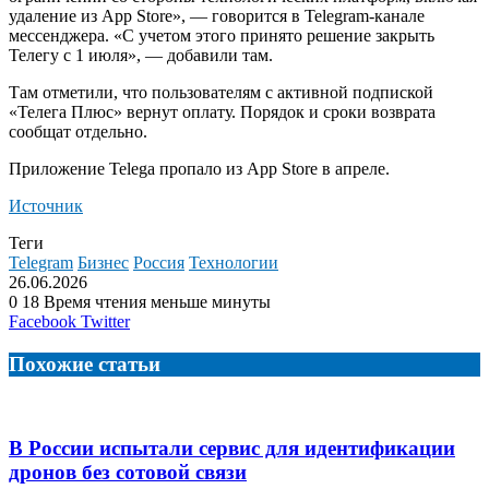
удаление из App Store», — говорится в Telegram-канале
мессенджера. «С учетом этого принято решение закрыть
Телегу с 1 июля», — добавили там.
Там отметили, что пользователям с активной подпиской
«Телега Плюс» вернут оплату. Порядок и сроки возврата
сообщат отдельно.
Приложение Telega пропало из App Store в апреле.
Источник
Теги
Telegram
Бизнес
Россия
Технологии
26.06.2026
0
18
Время чтения меньше минуты
LinkedIn
Tumblr
Reddit
Вконтакте
Одноклассники
Skype
Messenger
Messenger
WhatsApp
Telegram
Viber
Line
Поделиться
Facebook
Twitter
через
электронную
Похожие статьи
почту
В России испытали сервис для идентификации
дронов без сотовой связи