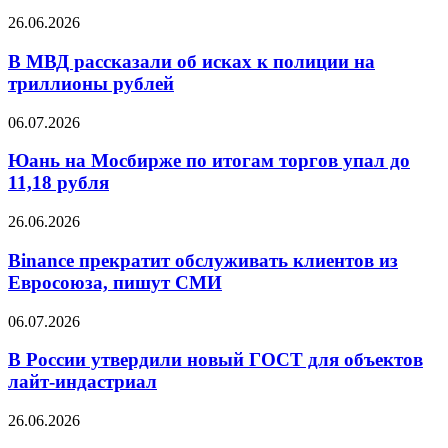
снизили
В
26.06.2026
объем
МВД
выдач
рассказали
В МВД рассказали об исках к полиции на
на
об
триллионы рублей
47%
исках
к
Юань
06.07.2026
полиции
на
на
Мосбирже
Юань на Мосбирже по итогам торгов упал до
триллионы
по
11,18 рубля
рублей
итогам
торгов
Binance
26.06.2026
упал
прекратит
до
обслуживать
Binance прекратит обслуживать клиентов из
11,18
клиентов
Евросоюза, пишут СМИ
рубля
из
Евросоюза,
В
06.07.2026
пишут
России
СМИ
утвердили
В России утвердили новый ГОСТ для объектов
новый
лайт-индастриал
ГОСТ
для
Внебиржевой
26.06.2026
объектов
курс
лайт-