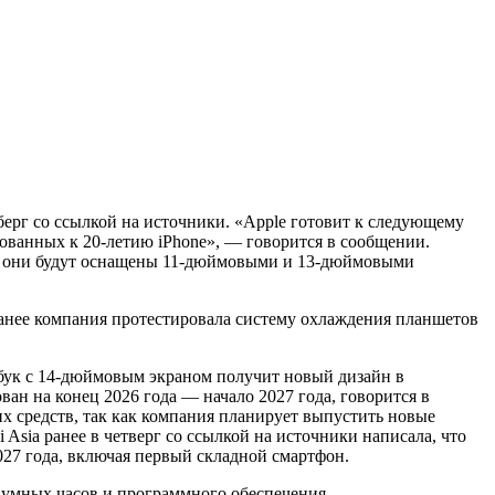
берг со ссылкой на источники. «Apple готовит к следующему
ованных к 20-летию iPhone», — говорится в сообщении.
да, они будут оснащены 11-дюймовыми и 13-дюймовыми
ранее компания протестировала систему охлаждения планшетов
утбук с 14-дюймовым экраном получит новый дизайн в
ван на конец 2026 года — начало 2027 года, говорится в
их средств, так как компания планирует выпустить новые
 Asia ранее в четверг со ссылкой на источники написала, что
027 года, включая первый складной смартфон.
, умных часов и программного обеспечения.