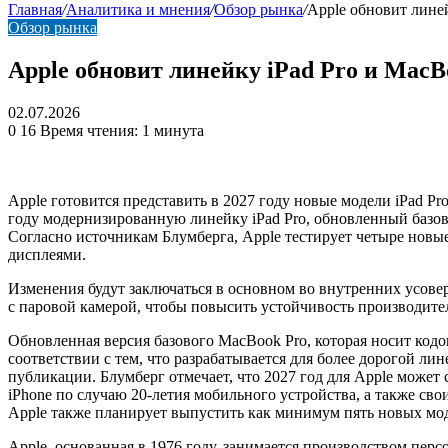
Главная
/
Аналитика и мнения
/
Обзор рынка
/
Apple обновит лине
Обзор рынка
Apple обновит линейку iPad Pro и Mac
02.07.2026
0
16
Время чтения: 1 минута
Apple готовится представить в 2027 году новые модели iPad P
году модернизированную линейку iPad Pro, обновленный базов
Согласно источникам Блумберга, Apple тестирует четыре новы
дисплеями.
Изменения будут заключаться в основном во внутренних усове
с паровой камерой, чтобы повысить устойчивость производител
Обновленная версия базового MacBook Pro, которая носит код
соответствии с тем, что разрабатывается для более дорогой л
публикации. Блумберг отмечает, что 2027 год для Apple может
iPhone по случаю 20-летия мобильного устройства, а также свои
Apple также планирует выпустить как минимум пять новых мод
Apple, основанная в 1976 году, занимается производством пе