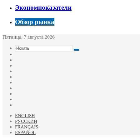
Экономпоказатели
Обзор рынка
Пятница, 7 августа 2026
Искать
Switch
skin
Sidebar
Случайная
статья
Войти
Twitter
YouTube
vk.com
Одноклассники
Telegram
RSS
ENGLISH
РУССКИЙ
FRANÇAIS
ESPAÑOL