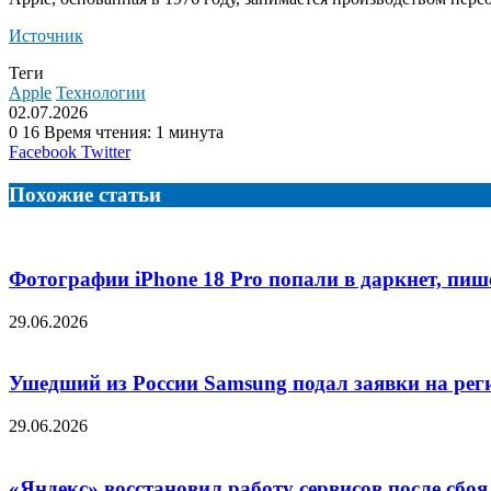
Источник
Теги
Apple
Технологии
02.07.2026
0
16
Время чтения: 1 минута
LinkedIn
Tumblr
Reddit
Вконтакте
Одноклассники
Skype
Messenger
Messenger
WhatsApp
Telegram
Viber
Line
Поделиться
Facebook
Twitter
через
электронную
Похожие статьи
почту
Фотографии iPhone 18 Pro попали в даркнет, пише
29.06.2026
Ушедший из России Samsung подал заявки на рег
29.06.2026
«Яндекс» восстановил работу сервисов после сбоя