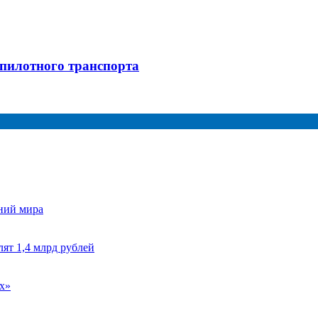
спилотного транспорта
аний мира
ят 1,4 млрд рублей
х»