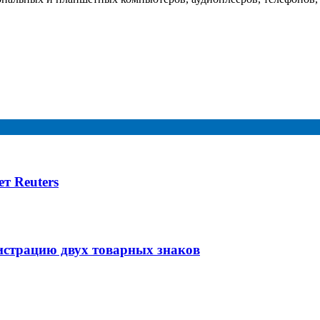
т Reuters
истрацию двух товарных знаков