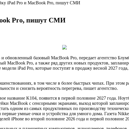
йку iPad Pro и MacBook Pro, пишут СМИ
Book Pro, пишут СМИ
ro и обновленный базовый MacBook Pro, передает агентство Блум
ый MacBook Pro, а также ряд других новых продуктов,
запланир
е модели iPad Pro, которые поступят в продажу весной 2027 го
ршенствованиях, в том числе в более быстрых чипах. При этом 
ьности и снизить вероятность перегрева, пишет агентство.
овое название K104, появится в первой половине 2027 года. Но
инейки MacBook с сенсорными экранами, выход которой запланиро
 стать одним из самых продуктивных по производству техническ
 первые умные очки и устройства для умного дома. Газета Nikkei
елей iPhone во второй половине 2026 года и первой половине 2
рсональных и планшетных компьютеров, аудиоплееров, телефонов