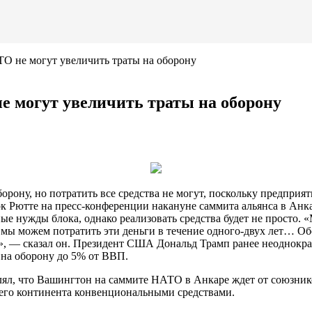
ТО не могут увеличить траты на оборону
е могут увеличить траты на оборону
ону, но потратить все средства не могут, поскольку предприят
к Рютте на пресс-конференции накануне саммита
альянса в Анк
е нужды блока, однако реализовать средства будет не просто. 
что мы можем потратить эти деньги в течение одного-двух лет… 
да», — сказал он. Президент США Дональд Трамп ранее неоднокр
 на оборону до 5% от ВВП.
л, что Вашингтон на саммите НАТО в Анкаре ждет от союзников
воего континента конвенциональными средствами.