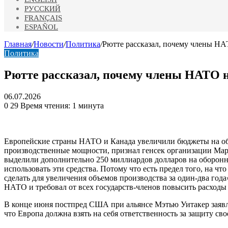
РУССКИЙ
FRANÇAIS
ESPAÑOL
Главная
/
Новости
/
Политика
/
Рютте рассказал, почему члены НА
Политика
Рютте рассказал, почему члены НАТО н
06.07.2026
0
29
Время чтения: 1 минута
Европейские страны НАТО и Канада увеличили бюджеты на обор
производственные мощности, признал генсек организации Мар
выделили дополнительно 250 миллиардов долларов на оборонны
использовать эти средства. Потому что есть предел того, на 
сделать для увеличения объемов производства за один-два го
НАТО и требовал от всех государств-членов повысить расходы
В конце июня постпред США при альянсе Мэтью Уитакер заявля
что Европа должна взять на себя ответственность за защиту с