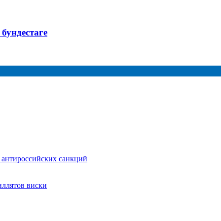
 бундестаге
 антироссийских санкций
иллятов виски