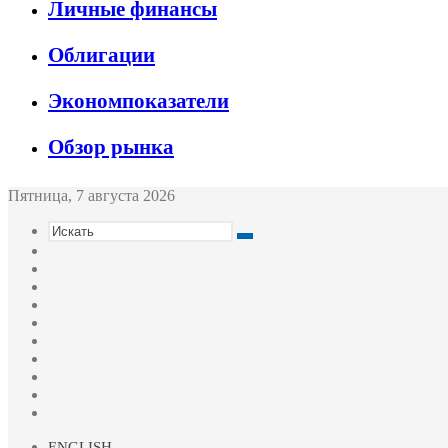
Личные финансы
Облигации
Экономпоказатели
Обзор рынка
Пятница, 7 августа 2026
Искать
Switch
skin
Sidebar
Случайная
статья
Войти
Twitter
YouTube
vk.com
Одноклассники
Telegram
RSS
ENGLISH