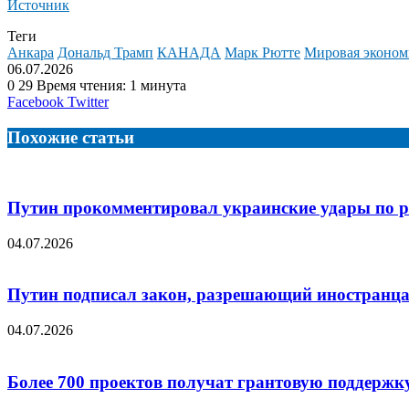
Источник
Теги
Анкара
Дональд Трамп
КАНАДА
Марк Рютте
Мировая эконом
06.07.2026
0
29
Время чтения: 1 минута
LinkedIn
Tumblr
Reddit
Вконтакте
Одноклассники
Skype
Messenger
Messenger
WhatsApp
Telegram
Viber
Line
Поделиться
Facebook
Twitter
через
электронную
Похожие статьи
почту
Путин прокомментировал украинские удары по р
04.07.2026
Путин подписал закон, разрешающий иностранц
04.07.2026
Более 700 проектов получат грантовую поддержк