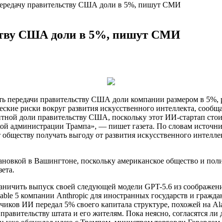
передачу правительству США доли в 5%, пишут СМИ
ству США доли в 5%, пишут СМИ
ь передачи правительству США доли компании размером в 5%, 
еские риски вокруг развития искусственного
интеллекта, сообща
тной доли правительству США, поскольку этот ИИ-стартап стои
ой администрации Трампа», — пишет газета. По словам источни
ит обществу получать выгоду от развития искусственного интел
ановкой в Вашингтоне, поскольку американское общество и пол
ета.
ничить выпуск своей следующей модели GPT-5.6 из соображений
ble 5 компании Anthropic для иностранных государств и гражда
чиков ИИ передал 5% своего капитала структуре, похожей на A
вительству штата и его жителям. Пока неясно, согласятся ли др