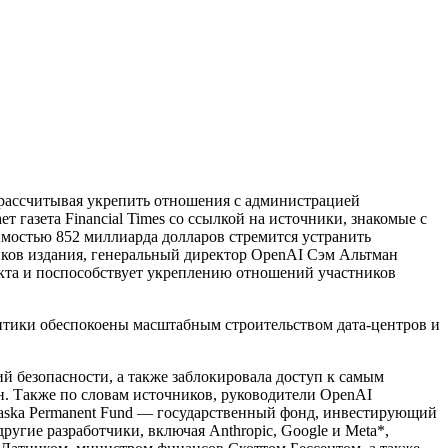
рассчитывая укрепить отношения с администрацией
ет газета Financial Times со ссылкой на источники, знакомые с
мостью 852 миллиарда долларов стремится устранить
ков издания, генеральный директор OpenAI Сэм Альтман
лекта и поспособствует укреплению отношений участников
итики обеспокоены масштабным строительством дата-центров и
 безопасности, а также заблокировала доступ к самым
н. Также по словам источников, руководители OpenAI
laska Permanent Fund — государственный фонд, инвестирующий
угие разработчики, включая Anthropic, Google и Meta*,