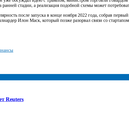
ман уже обсуждал идею с Трампом, министром торговли Говардом
а ранней стадии, а реализация подобной схемы может потребоват
ярность после запуска в конце ноября 2022 года, собрав первы
иардер Илон Маск, который позже разорвал связи со стартапом.*
нансы
т Reuters