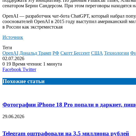
поддержать эту инициативу. По данным Financial Times, Альт
сенатором Берни Сандерсом. При этом переговоры находятся н
OpenAI — разработчик чат-бота ChatGPT, который набрал попул
сооснователей OpenAI в 2015 году выступил американский милл
в России как экстремистская
Источник
Теги
OpenAI
Дональд Трамп
РФ
Скотт Бессент
США
Технологии
Фи
02.07.2026
0
19
Время чтения: 1 минута
LinkedIn
Tumblr
Reddit
Вконтакте
Одноклассники
Skype
Messenger
Messenger
WhatsApp
Telegram
Viber
Line
Поделиться
Facebook
Twitter
через
электронную
Похожие статьи
почту
Фотографии iPhone 18 Pro попали в даркнет, пише
29.06.2026
Telegram оштрафовали на 3,5 миллиона рублей