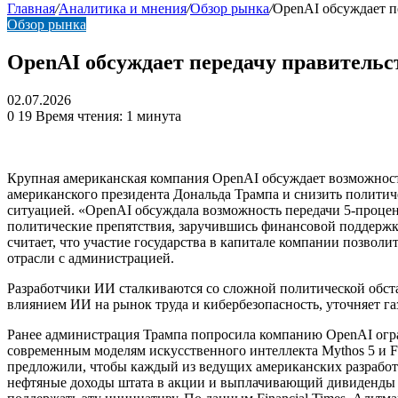
Главная
/
Аналитика и мнения
/
Обзор рынка
/
OpenAI обсуждает 
Обзор рынка
OpenAI обсуждает передачу правитель
02.07.2026
0
19
Время чтения: 1 минута
Крупная американская компания OpenAI обсуждает возможност
американского президента Дональда Трампа и снизить политич
ситуацией. «OpenAI обсуждала возможность передачи 5-процен
политические препятствия, заручившись финансовой поддержк
считает, что участие государства в капитале компании позвол
отрасли с администрацией.
Разработчики ИИ сталкиваются со сложной политической обст
влиянием ИИ на рынок труда и кибербезопасность, уточняет газ
Ранее администрация Трампа попросила компанию OpenAI огра
современным моделям искусственного интеллекта Mythos 5 и Fa
предложили, чтобы каждый из ведущих американских разработ
нефтяные доходы штата в акции и выплачивающий дивиденды пра