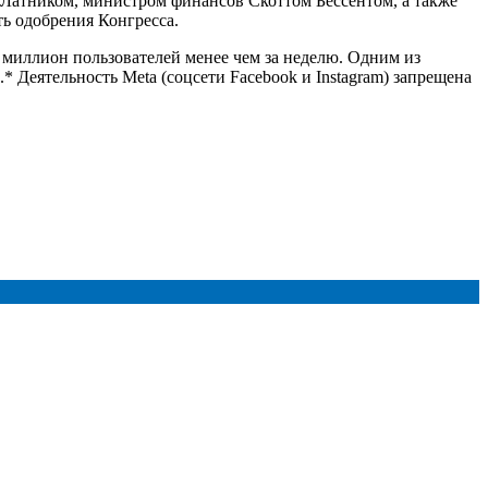
 Латником, министром финансов Скоттом Бессентом, а также
ь одобрения Конгресса.
й миллион пользователей менее чем за неделю. Одним из
 Деятельность Meta (соцсети Facebook и Instagram) запрещена