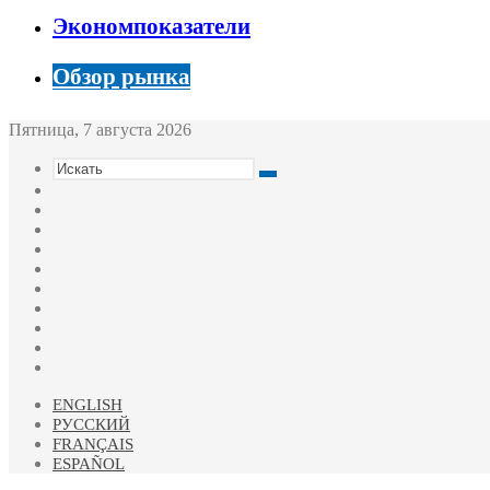
Экономпоказатели
Обзор рынка
Пятница, 7 августа 2026
Искать
Switch
skin
Sidebar
Случайная
статья
Войти
Twitter
YouTube
vk.com
Одноклассники
Telegram
RSS
ENGLISH
РУССКИЙ
FRANÇAIS
ESPAÑOL