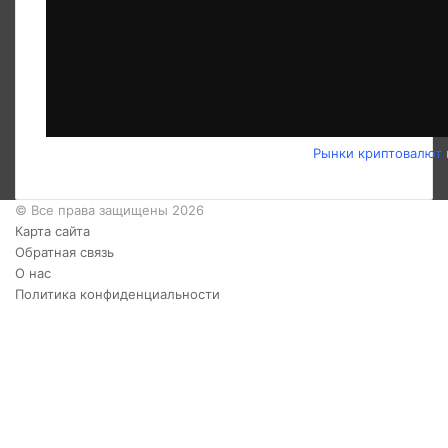
Рынки криптовалют
© Все права защищены 2026
Карта сайта
Обратная связь
О нас
Политика конфиденциальности
Twitter
YouTube
vk.com
Одноклассники
Telegram
RSS
Кнопка