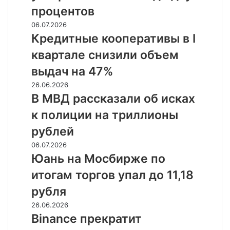
Европе
процентов
ускорили
Кредитные
06.07.2026
снижение
кооперативы
Кредитные кооперативы в I
до
в
двух
квартале снизили объем
I
процентов
квартале
выдач на 47%
снизили
В
26.06.2026
объем
МВД
В МВД рассказали об исках
выдач
рассказали
на
к полиции на триллионы
об
47%
исках
рублей
к
Юань
06.07.2026
полиции
на
Юань на Мосбирже по
на
Мосбирже
триллионы
итогам торгов упал до 11,18
по
рублей
итогам
рубля
торгов
Binance
26.06.2026
упал
прекратит
Binance прекратит
до
обслуживать