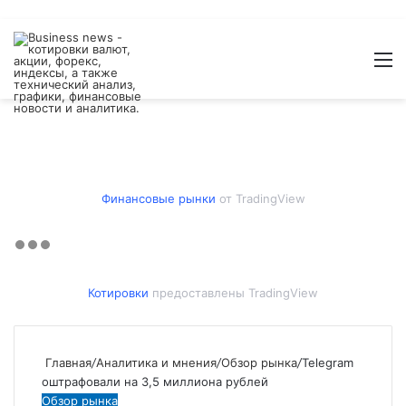
Войти
Switch
Искат
М
skin
Финансовые рынки
от TradingView
Котировки
предоставлены TradingView
Главная
/
Аналитика и мнения
/
Обзор рынка
/
Telegram
оштрафовали на 3,5 миллиона рублей
Обзор рынка