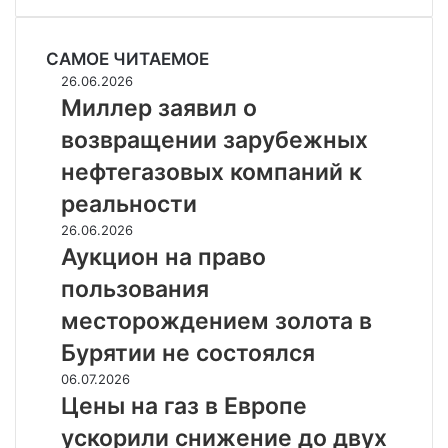
САМОЕ ЧИТАЕМОЕ
Миллер
26.06.2026
заявил
Миллер заявил о
о
возвращении зарубежных
возвращении
зарубежных
нефтегазовых компаний к
нефтегазовых
реальности
компаний
к
Аукцион
26.06.2026
реальности
на
Аукцион на право
право
пользования
пользования
месторождением
месторождением золота в
золота
Бурятии не состоялся
в
Бурятии
Цены
06.07.2026
не
на
Цены на газ в Европе
состоялся
газ
ускорили снижение до двух
в