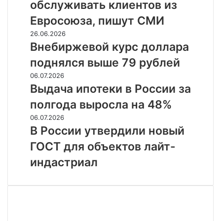
11,18
обслуживать клиентов из
клиентов
рубля
из
Евросоюза, пишут СМИ
Евросоюза,
Внебиржевой
26.06.2026
пишут
курс
Внебиржевой курс доллара
СМИ
доллара
поднялся выше 79 рублей
поднялся
выше
Выдача
06.07.2026
79
ипотеки
Выдача ипотеки в России за
рублей
в
полгода выросла на 48%
России
за
В
06.07.2026
полгода
России
В России утвердили новый
выросла
утвердили
ГОСТ для объектов лайт-
на
новый
48%
ГОСТ
индастриал
для
объектов
лайт-
индастриал