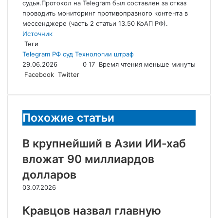
судья.Протокол на Telegram был составлен за отказ
проводить мониторинг противоправного контента в
мессенджере (часть 2 статьи 13.50 КоАП РФ).
Источник
Теги
Telegram
РФ
суд
Технологии
штраф
29.06.2026
0
17
Время чтения меньше минуты
LinkedIn
Tumblr
Reddit
Вконтакте
Одноклассники
Skype
Messenger
Messenger
WhatsApp
Telegram
Viber
Line
Поделиться
Facebook
Twitter
через
электронную
почту
Похожие статьи
В крупнейший в Азии ИИ-хаб
вложат 90 миллиардов
долларов
03.07.2026
Кравцов назвал главную