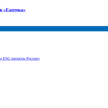
тв «Еаптека»
е ESG проекты России»