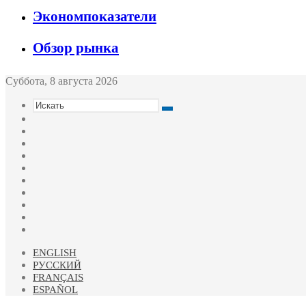
Экономпоказатели
Обзор рынка
Суббота, 8 августа 2026
Искать
Switch
skin
Sidebar
Случайная
статья
Войти
Twitter
YouTube
vk.com
Одноклассники
Telegram
RSS
ENGLISH
РУССКИЙ
FRANÇAIS
ESPAÑOL