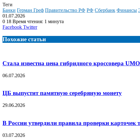
Теги
Банки
Герман Греф
Правительство РФ
РФ
Сбербанк
Финансы
01.07.2026
0
18
Время чтения: 1 минута
LinkedIn
Tumblr
Reddit
Вконтакте
Одноклассники
Skype
Messenger
Messenger
WhatsApp
Telegram
Viber
Line
Поделиться
Facebook
Twitter
через
электронную
Похожие статьи
почту
Стала известна цена гибридного кроссовера UMO
06.07.2026
ЦБ выпустит памятную серебряную монету
29.06.2026
В России утвердили правила проверки карточек 
03.07.2026