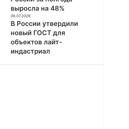
за
выросла на 48%
полгода
В
06.07.2026
выросла
России
В России утвердили
на
утвердили
48%
новый ГОСТ для
новый
ГОСТ
объектов лайт-
для
индастриал
объектов
лайт-
индастриал