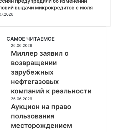
ссиян предупредили об изменении
ловий выдачи микрокредитов с июля
07.2026
САМОЕ ЧИТАЕМОЕ
Миллер
26.06.2026
заявил
Миллер заявил о
о
возвращении
возвращении
зарубежных
зарубежных
нефтегазовых
нефтегазовых
компаний
к
компаний к реальности
реальности
Аукцион
26.06.2026
на
Аукцион на право
право
пользования
пользования
месторождением
месторождением
золота