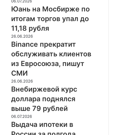
Юань
06.07.2026
полиции
на
Юань на Мосбирже по
на
Мосбирже
триллионы
итогам торгов упал до
по
рублей
итогам
11,18 рубля
торгов
Binance
26.06.2026
упал
прекратит
Binance прекратит
до
обслуживать
11,18
обслуживать клиентов
клиентов
рубля
из
из Евросоюза, пишут
Евросоюза,
СМИ
пишут
СМИ
Внебиржевой
26.06.2026
курс
Внебиржевой курс
доллара
доллара поднялся
поднялся
выше
выше 79 рублей
79
Выдача
06.07.2026
рублей
ипотеки
Выдача ипотеки в
в
России за полгода
России