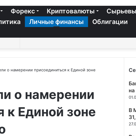
Форекс
Криптовалюты
Сырьевы
литика
Личные финансы
Облигации
Switch
Sidebar
Случайная
Войти
Twitter
YouTube
vk.com
Одноклассники
Telegram
RSS
Искать
skin
статья
Се
или о намерении присоединиться к Единой зоне
Зак
Ба
ли о намерении
на
01.
 к Единой зоне
В 
31
о
27.