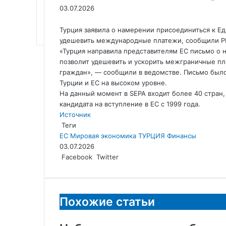
03.07.2026
Турция заявила о намерении присоединиться к Ед
удешевить международные платежи, сообщили РИ
«Турция направила представителям ЕС письмо о 
позволит удешевить и ускорить межграничные пл
граждан», — сообщили в ведомстве. Письмо было
Турции и ЕС на высоком уровне.
На данный момент в SEPA входит более 40 стран, 
кандидата на вступление в ЕС с 1999 года.
Источник
Теги
ЕС
Мировая экономика
ТУРЦИЯ
Финансы
03.07.2026
LinkedIn
Tumblr
Reddit
Вконтакте
Одноклассники
Skype
Messenger
Messenger
WhatsApp
Telegram
Viber
Line
Поделиться
Facebook
Twitter
через
электронную
почту
Похожие статьи