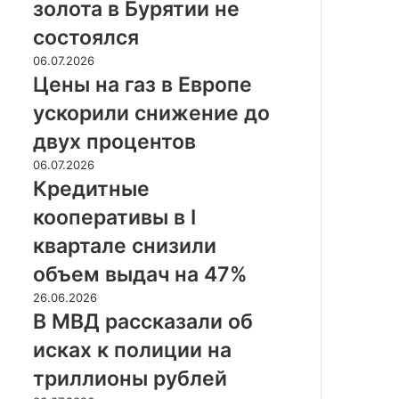
золота в Бурятии не
в
Бурятии
состоялся
не
Цены
06.07.2026
состоялся
на
Цены на газ в Европе
газ
ускорили снижение до
в
Европе
двух процентов
ускорили
Кредитные
06.07.2026
снижение
кооперативы
Кредитные
до
в
двух
кооперативы в I
I
процентов
квартале
квартале снизили
снизили
объем выдач на 47%
объем
выдач
В
26.06.2026
на
МВД
В МВД рассказали об
47%
рассказали
исках к полиции на
об
исках
триллионы рублей
к