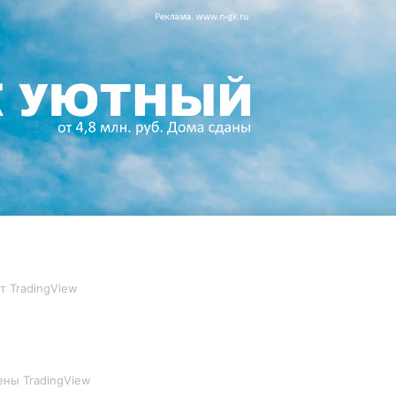
т TradingView
ны TradingView