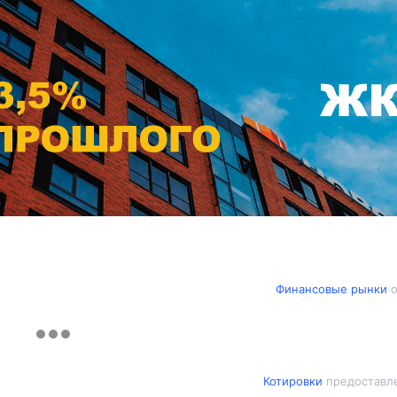
Финансовые рынки
о
Котировки
предоставле