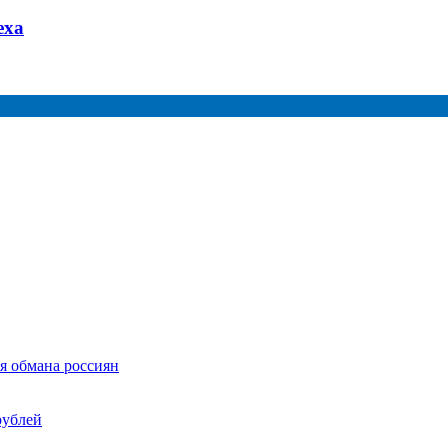
еха
я обмана россиян
рублей