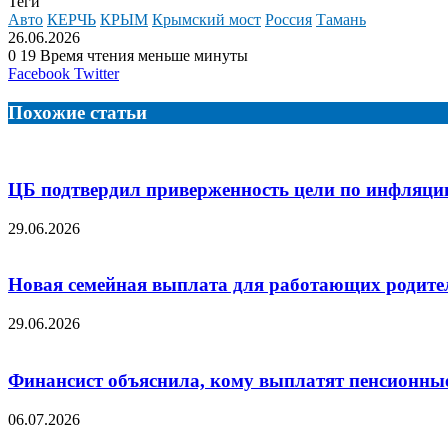
Теги
Авто
КЕРЧЬ
КРЫМ
Крымский мост
Россия
Тамань
26.06.2026
0
19
Время чтения меньше минуты
LinkedIn
Tumblr
Reddit
Вконтакте
Одноклассники
Skype
Messenger
Messenger
WhatsApp
Telegram
Viber
Line
Поделиться
Facebook
Twitter
через
электронную
Похожие статьи
почту
ЦБ подтвердил приверженность цели по инфляции
29.06.2026
Новая семейная выплата для работающих родител
29.06.2026
Финансист объяснила, кому выплатят пенсионные
06.07.2026