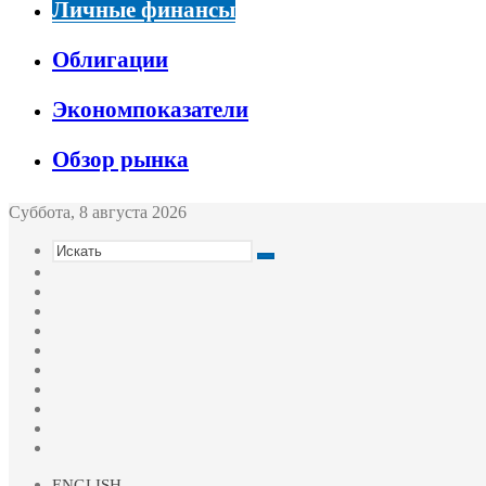
Личные финансы
Облигации
Экономпоказатели
Обзор рынка
Суббота, 8 августа 2026
Искать
Switch
skin
Sidebar
Случайная
статья
Войти
Twitter
YouTube
vk.com
Одноклассники
Telegram
RSS
ENGLISH