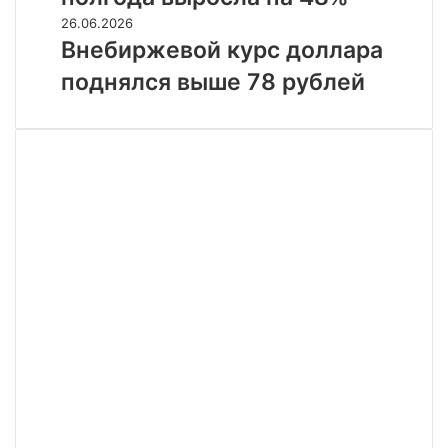
России
за
Внебиржевой
26.06.2026
полгода
курс
Внебиржевой курс доллара
выросла
доллара
поднялся выше 78 рублей
на
поднялся
48%
выше
78
рублей