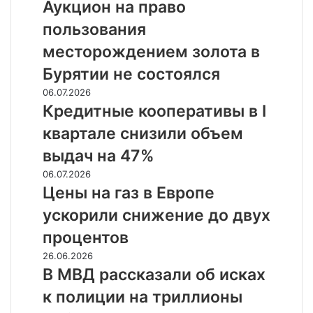
реальности
на
Аукцион на право
право
пользования
пользования
месторождением
месторождением золота в
золота
Бурятии не состоялся
в
Бурятии
Кредитные
06.07.2026
не
кооперативы
Кредитные кооперативы в I
состоялся
в
квартале снизили объем
I
квартале
выдач на 47%
снизили
Цены
06.07.2026
объем
на
Цены на газ в Европе
выдач
газ
на
ускорили снижение до двух
в
47%
Европе
процентов
ускорили
В
26.06.2026
снижение
МВД
В МВД рассказали об исках
до
рассказали
двух
к полиции на триллионы
об
процентов