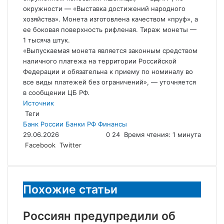
окружности — «Выставка достижений народного
хозяйства». Монета изготовлена качеством «пруф», а
ее боковая поверхность рифленая. Тираж монеты —
1 тысяча штук.
«Выпускаемая монета является законным средством
наличного платежа на территории Российской
Федерации и обязательна к приему по номиналу во
все виды платежей без ограничений», — уточняется
в сообщении ЦБ РФ.
Источник
Теги
Банк России
Банки
РФ
Финансы
29.06.2026
0
24
Время чтения: 1 минута
LinkedIn
Tumblr
Reddit
Вконтакте
Одноклассники
Skype
Messenger
Messenger
WhatsApp
Telegram
Viber
Line
Поделиться
Facebook
Twitter
через
электронную
почту
Похожие статьи
Россиян предупредили об