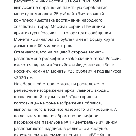
регулятор. «Банк России 30 июня 2026 года
выпускает в обращение
памятную серебряную
монету номиналом 25 рублей «Выставочный
комплекс «Выставка достижений народного
хозяйства», город Москва» серии «Памятники
архитектуры России», — говорится в сообщении.
Монета номиналом 25 рублей имеет форму круга
диаметром 60 миллиметров.
Отмечается, что на лицевой стороне монеты
расположено рельефное изображение герба России,
имеются надписи «Российская Федерация», «Банк
России», номинал монеты «25 рублей» и год выпуска
«2026 г.».
На оборотной стороне монеты расположено
рельефное изображение арки Главного входа с
позолоченной скульптурой «Тракторист и
колхозница» на фоне изображения облаков,
выполненного в технике лазерного матирования. А
на дальнем плане изображено рельефное
изображение павильона № 1 «Центральный». Внизу
располагаются надписи: в рельефном картуше,
окруженном колосьями пшеницы, — «ВДНХ», по