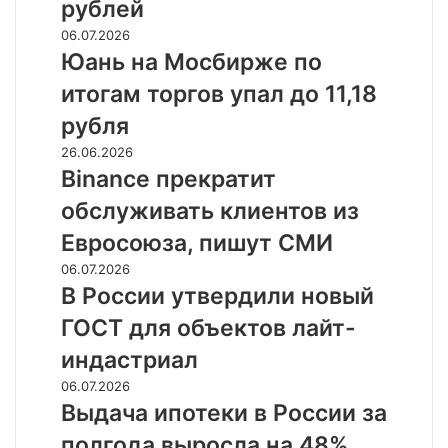
исках
рублей
к
Юань
06.07.2026
полиции
на
Юань на Мосбирже по
на
Мосбирже
триллионы
итогам торгов упал до 11,18
по
рублей
итогам
рубля
торгов
Binance
26.06.2026
упал
прекратит
Binance прекратит
до
обслуживать
11,18
обслуживать клиентов из
клиентов
рубля
из
Евросоюза, пишут СМИ
Евросоюза,
В
06.07.2026
пишут
России
В России утвердили новый
СМИ
утвердили
ГОСТ для объектов лайт-
новый
ГОСТ
индастриал
для
Выдача
06.07.2026
объектов
ипотеки
Выдача ипотеки в России за
лайт-
в
индастриал
полгода выросла на 48%