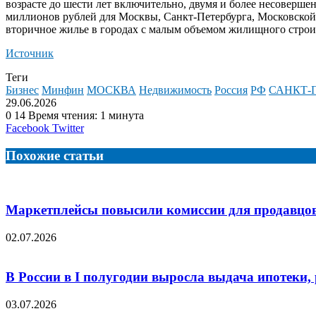
возрасте до шести лет включительно, двумя и более несоверш
миллионов рублей для Москвы, Санкт-Петербурга, Московской 
вторичное жилье в городах с малым объемом жилищного строи
Источник
Теги
Бизнес
Минфин
МОСКВА
Недвижимость
Россия
РФ
САНКТ-
29.06.2026
0
14
Время чтения: 1 минута
LinkedIn
Tumblr
Reddit
Вконтакте
Одноклассники
Skype
Messenger
Messenger
WhatsApp
Telegram
Viber
Line
Поделиться
Facebook
Twitter
через
электронную
Похожие статьи
почту
Маркетплейсы повысили комиссии для продавцо
02.07.2026
В России в I полугодии выросла выдача ипотеки,
03.07.2026