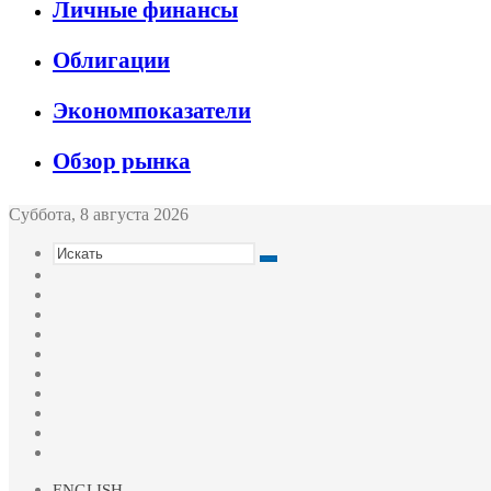
Личные финансы
Облигации
Экономпоказатели
Обзор рынка
Суббота, 8 августа 2026
Искать
Switch
skin
Sidebar
Случайная
статья
Войти
Twitter
YouTube
vk.com
Одноклассники
Telegram
RSS
ENGLISH