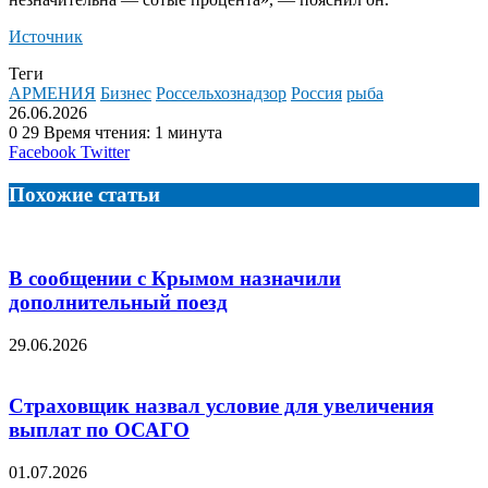
Источник
Теги
АРМЕНИЯ
Бизнес
Россельхознадзор
Россия
рыба
26.06.2026
0
29
Время чтения: 1 минута
LinkedIn
Tumblr
Reddit
Вконтакте
Одноклассники
Skype
Messenger
Messenger
WhatsApp
Telegram
Viber
Line
Поделиться
Facebook
Twitter
через
электронную
Похожие статьи
почту
В сообщении с Крымом назначили
дополнительный поезд
29.06.2026
Страховщик назвал условие для увеличения
выплат по ОСАГО
01.07.2026