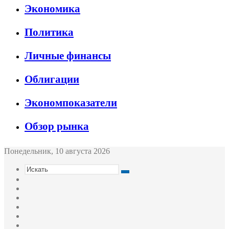
Экономика
Политика
Личные финансы
Облигации
Экономпоказатели
Обзор рынка
Понедельник, 10 августа 2026
Искать
Switch
skin
Sidebar
Случайная
статья
Войти
Twitter
YouTube