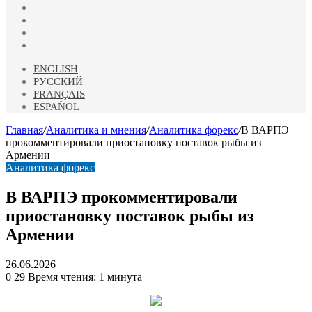
vk.com
Одноклассники
Telegram
RSS
ENGLISH
РУССКИЙ
FRANÇAIS
ESPAÑOL
Главная
/
Аналитика и мнения
/
Аналитика форекс
/
В ВАРПЭ
прокомментировали приостановку поставок рыбы из
Армении
Аналитика форекс
В ВАРПЭ прокомментировали
приостановку поставок рыбы из
Армении
26.06.2026
0
29
Время чтения: 1 минута