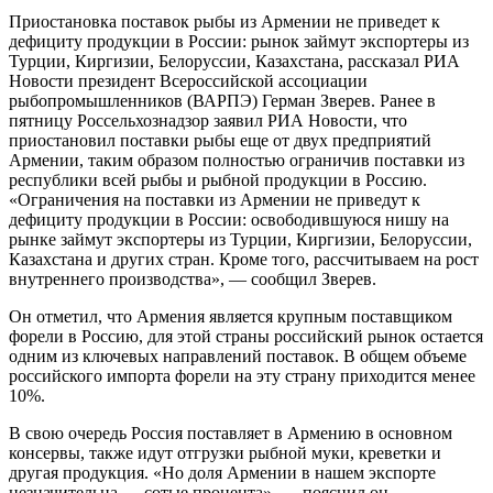
Приостановка поставок рыбы из Армении не приведет к
дефициту продукции в России: рынок займут экспортеры из
Турции, Киргизии, Белоруссии, Казахстана, рассказал РИА
Новости президент Всероссийской ассоциации
рыбопромышленников (ВАРПЭ) Герман Зверев. Ранее в
пятницу
Россельхознадзор заявил РИА Новости, что
приостановил поставки рыбы еще от двух предприятий
Армении, таким образом полностью ограничив поставки из
республики всей рыбы и рыбной продукции в Россию.
«Ограничения на поставки из Армении не приведут к
дефициту продукции в России: освободившуюся нишу на
рынке займут экспортеры из Турции, Киргизии, Белоруссии,
Казахстана и других стран. Кроме того, рассчитываем на рост
внутреннего производства», — сообщил Зверев.
Он отметил, что Армения является крупным поставщиком
форели в Россию, для этой страны российский рынок остается
одним из ключевых направлений поставок. В общем объеме
российского импорта форели на эту страну приходится менее
10%.
В свою очередь Россия поставляет в Армению в основном
консервы, также идут отгрузки рыбной муки, креветки и
другая продукция. «Но доля Армении в нашем экспорте
незначительна — сотые процента», — пояснил он.