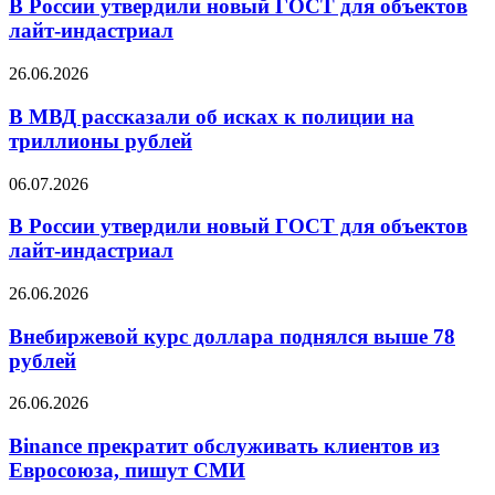
утвердили
В России утвердили новый ГОСТ для объектов
11,18
новый
лайт-индастриал
рубля
ГОСТ
для
В
26.06.2026
объектов
МВД
лайт-
рассказали
В МВД рассказали об исках к полиции на
индастриал
об
триллионы рублей
исках
к
В
06.07.2026
полиции
России
на
утвердили
В России утвердили новый ГОСТ для объектов
триллионы
новый
лайт-индастриал
рублей
ГОСТ
для
Внебиржевой
26.06.2026
объектов
курс
лайт-
доллара
Внебиржевой курс доллара поднялся выше 78
индастриал
поднялся
рублей
выше
78
Binance
26.06.2026
рублей
прекратит
обслуживать
Binance прекратит обслуживать клиентов из
клиентов
Евросоюза, пишут СМИ
из