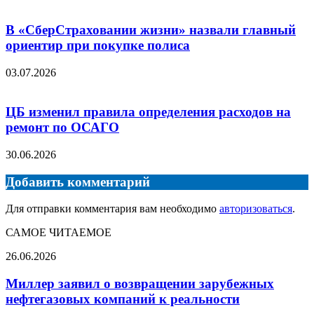
В «СберСтраховании жизни» назвали главный
ориентир при покупке полиса
03.07.2026
ЦБ изменил правила определения расходов на
ремонт по ОСАГО
30.06.2026
Добавить комментарий
Для отправки комментария вам необходимо
авторизоваться
.
САМОЕ ЧИТАЕМОЕ
Миллер
26.06.2026
заявил
о
Миллер заявил о возвращении зарубежных
возвращении
нефтегазовых компаний к реальности
зарубежных