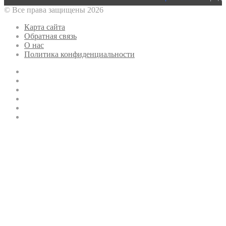
© Все права защищены 2026
Карта сайта
Обратная связь
О нас
Политика конфиденциальности
Twitter
YouTube
vk.com
Одноклассники
Telegram
RSS
Кнопка
«Наверх»