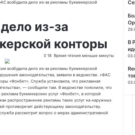
Се
АС возбудила дело из-за рекламы букмекерской
Зак
Бо
дело из-за
Ор
29.
керской конторы
В 
ид
0
18
Время чтения меньше минуты
03.
Re
ии возбудила дело из-за рекламы букмекерской
арушения законодательства, заявили в ведомстве. «ФАС
то
торы «Фонбет». Служба установила, что
рекламная
03.
тельства», — сообщили там. В ведомстве пояснили, что
 реклама букмекерских услуг «Фонбет», в которой
 как распространение рекламы таких услуг на наружных
дей противоречит действующему законодательству.
 служба рассмотрит вопрос о мерах административной