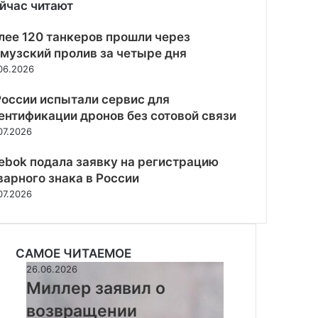
йчас читают
рыть
лее 120 танкеров прошли через
музский пролив за четыре дня
06.2026
России испытали сервис для
ентификации дронов без сотовой связи
07.2026
ebok подала заявку на регистрацию
варного знака в России
07.2026
САМОЕ ЧИТАЕМОЕ
Миллер
26.06.2026
заявил
Миллер заявил о
о
возвращении
возвращении