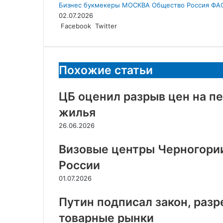
Бизнес
букмекеры
МОСКВА
Общество
Россия
ФА
02.07.2026
LinkedIn
Tumblr
Reddit
Вконтакте
Одноклассники
Skype
Messenger
Messenger
WhatsApp
Telegram
Viber
Line
Поделиться
Facebook
Twitter
через
электронную
почту
Похожие статьи
ЦБ оценил разрыв цен на п
жилья
26.06.2026
Визовые центры Черногории
России
01.07.2026
Путин подписал закон, раз
товарные рынки