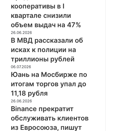
в
двух
кооперативы в I
I
процентов
квартале
квартале снизили
снизили
объем выдач на 47%
объем
выдач
В
26.06.2026
на
МВД
В МВД рассказали об
47%
рассказали
исках к полиции на
об
исках
триллионы рублей
к
Юань
06.07.2026
полиции
на
Юань на Мосбирже по
на
Мосбирже
триллионы
итогам торгов упал до
по
рублей
итогам
11,18 рубля
торгов
Binance
26.06.2026
упал
прекратит
Binance прекратит
до
обслуживать
11,18
обслуживать клиентов
клиентов
рубля
из
из Евросоюза, пишут