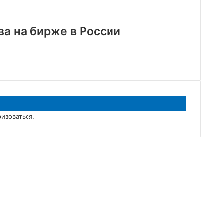
а на бирже в России
%
ризоваться
.