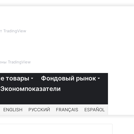
т TradingView
ны TradingView
е товары
Фондовый рынок
Экономпоказатели
ENGLISH
РУССКИЙ
FRANÇAIS
ESPAÑOL