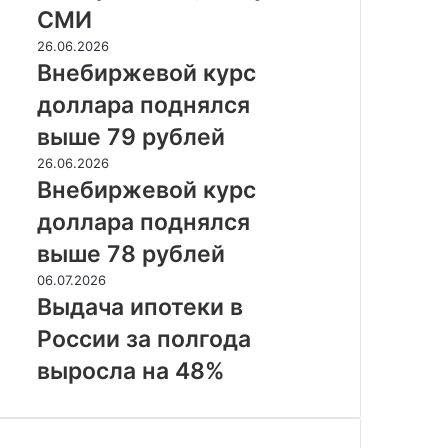
Евросоюза,
СМИ
пишут
СМИ
Внебиржевой
26.06.2026
курс
Внебиржевой курс
доллара
доллара поднялся
поднялся
выше
выше 79 рублей
79
Внебиржевой
26.06.2026
рублей
курс
Внебиржевой курс
доллара
доллара поднялся
поднялся
выше
выше 78 рублей
78
Выдача
06.07.2026
рублей
ипотеки
Выдача ипотеки в
в
России за полгода
России
за
выросла на 48%
полгода
выросла
на
48%