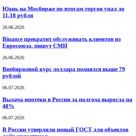
на
на
Мосбирже
Юань на Мосбирже по итогам торгов упал до
триллионы
по
11,18 рубля
рублей
итогам
торгов
Binance
26.06.2026
упал
прекратит
до
обслуживать
Binance прекратит обслуживать клиентов из
11,18
клиентов
Евросоюза, пишут СМИ
рубля
из
Евросоюза,
Внебиржевой
26.06.2026
пишут
курс
СМИ
доллара
Внебиржевой курс доллара поднялся выше 79
поднялся
рублей
выше
79
Выдача
06.07.2026
рублей
ипотеки
в
Выдача ипотеки в России за полгода выросла на
России
48%
за
полгода
В
06.07.2026
выросла
России
на
утвердили
В России утвердили новый ГОСТ для объектов
48%
новый