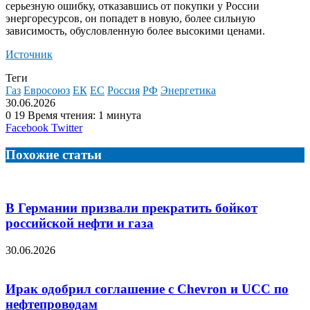
серьезную ошибку, отказавшись от покупки у России
энергоресурсов, он попадет в новую, более сильную
зависимость, обусловленную более высокими ценами.
Источник
Теги
Газ
Евросоюз
ЕК
ЕС
Россия
РФ
Энергетика
30.06.2026
0
19
Время чтения: 1 минута
LinkedIn
Tumblr
Reddit
Вконтакте
Одноклассники
Skype
Messenger
Messenger
WhatsApp
Telegram
Viber
Line
Поделиться
Facebook
Twitter
через
электронную
Похожие статьи
почту
В Германии призвали прекратить бойкот
российской нефти и газа
30.06.2026
Ирак одобрил соглашение с Chevron и UCC по
нефтепроводам