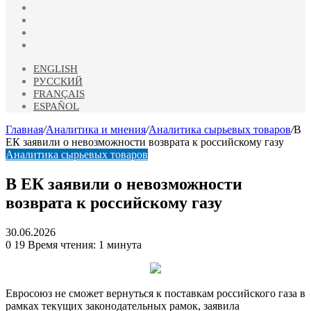
vk.com
Одноклассники
Telegram
RSS
ENGLISH
РУССКИЙ
FRANÇAIS
ESPAÑOL
Главная
/
Аналитика и мнения
/
Аналитика сырьевых товаров
/
В
ЕК заявили о невозможности возврата к российскому газу
Аналитика сырьевых товаров
В ЕК заявили о невозможности
возврата к российскому газу
30.06.2026
0
19
Время чтения: 1 минута
Евросоюз не сможет вернуться к поставкам российского газа в
рамках текущих законодательных рамок, заявила