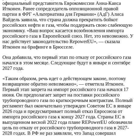
официальный представитель Еврокомиссии Анна-Каиса
Итконен. Ранее сопредседатель оппозиционной правой
партии в ФРГ «Альтернатива для Германии» (АдГ) Алиса
Вайдель
заявила, что страна должна прекратить бойкот
российских нефти и газа, чтобы поддержать свою слабеющую
экономику. «Ваш вопрос касается возобновления импорта
российского газа в Европейский союз. Нет, это невозможно. У
нас действует законодательство RepowerEU», — сказала
Итконен на брифинге в Брюсселе.
Она добавила, что первый этап по отказу от российского газа
начался в этом месяце. Следующие будут в январе и сентябре
2027 года.
«Таким образом, речь идет о действующем законе, поэтому
возвращение обратно невозможно», — отметила Итконен.
Первый этап запрета на импорт российского газа начался 17
июня. Он предполагает запрет на поставки российского
трубопроводного газа по краткосрочным контрактам. Полный
регламент был окончательно утвержден Советом ЕС в январе
2026 года и предусматривает полный отказ Евросоюза от
импорта российского газа к концу 2027 года. Страны ЕС в
выпущенном весной 2022 года плане REPowerEU обозначили
цель по отказу от российского трубопроводного газа в 2027-
2028 годах. В РФ не раз заявляли, что Запад совершил