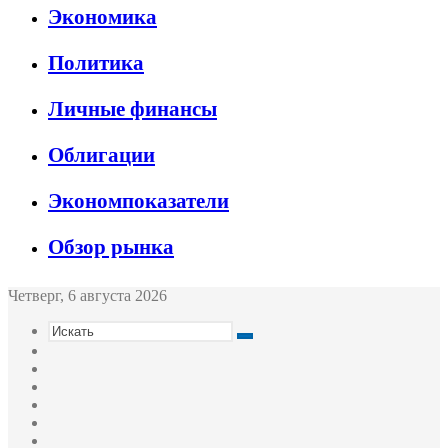
Экономика
Политика
Личные финансы
Облигации
Экономпоказатели
Обзор рынка
Четверг, 6 августа 2026
Искать
Switch
skin
Sidebar
Случайная
статья
Войти
Twitter
YouTube