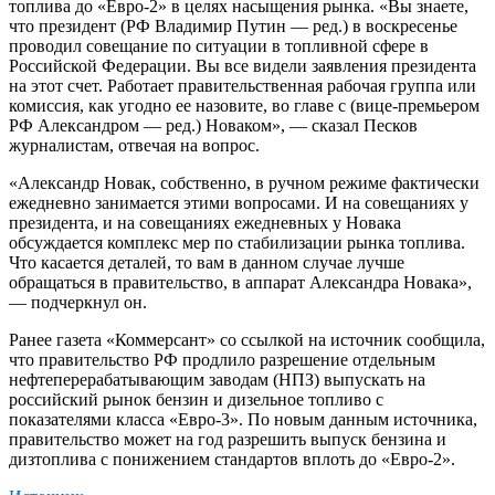
топлива до «Евро-2» в целях насыщения рынка. «Вы знаете,
что президент (РФ Владимир Путин — ред.) в воскресенье
проводил совещание по ситуации в топливной сфере в
Российской Федерации. Вы все видели заявления президента
на этот счет. Работает правительственная рабочая группа или
комиссия, как угодно ее назовите, во главе с (вице-премьером
РФ Александром — ред.) Новаком», — сказал Песков
журналистам, отвечая на вопрос.
«Александр Новак, собственно, в ручном режиме фактически
ежедневно занимается этими вопросами. И на совещаниях у
президента, и на совещаниях ежедневных у Новака
обсуждается комплекс мер по стабилизации рынка топлива.
Что касается деталей, то вам в данном случае лучше
обращаться в правительство, в аппарат Александра Новака»,
— подчеркнул он.
Ранее газета «Коммерсант» со ссылкой на источник сообщила,
что правительство РФ продлило разрешение отдельным
нефтеперерабатывающим заводам (НПЗ) выпускать на
российский рынок бензин и дизельное топливо с
показателями класса «Евро-3». По новым данным источника,
правительство может на год разрешить выпуск бензина и
дизтоплива с понижением стандартов вплоть до «Евро-2».