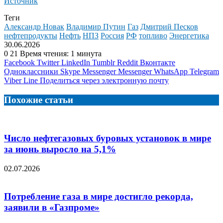
Источник
Теги
Александр Новак
Владимир Путин
Газ
Дмитрий Песков
нефтепродукты
Нефть
НПЗ
Россия
РФ
топливо
Энергетика
30.06.2026
0
21
Время чтения: 1 минута
Facebook
Twitter
LinkedIn
Tumblr
Reddit
Вконтакте
Одноклассники
Skype
Messenger
Messenger
WhatsApp
Telegram
Viber
Line
Поделиться через электронную почту
Похожие статьи
Число нефтегазовых буровых установок в мире
за июнь выросло на 5,1%
02.07.2026
Потребление газа в мире достигло рекорда,
заявили в «Газпроме»