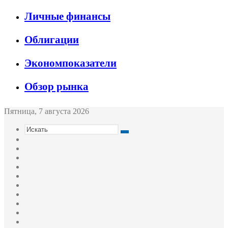
Личные финансы
Облигации
Экономпоказатели
Обзор рынка
Пятница, 7 августа 2026
Искать
Switch
skin
Sidebar
Случайная
статья
Войти
Twitter
YouTube
vk.com
Одноклассники
Telegram
RSS