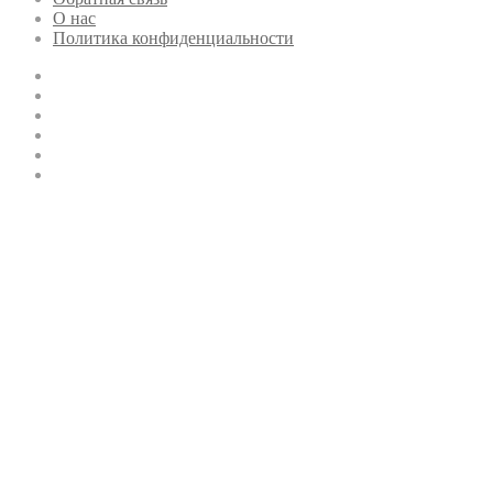
О нас
Политика конфиденциальности
Twitter
YouTube
vk.com
Одноклассники
Telegram
RSS
Кнопка
«Наверх»