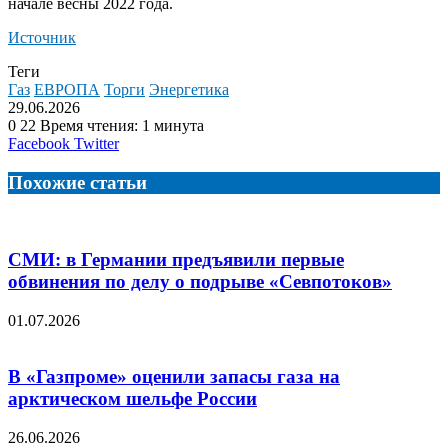
начале весны 2022 года.
Источник
Теги
Газ
ЕВРОПА
Торги
Энергетика
29.06.2026
0
22
Время чтения: 1 минута
LinkedIn
Tumblr
Reddit
Вконтакте
Одноклассники
Skype
Messenger
Messenger
WhatsApp
Telegram
Viber
Line
Поделиться
Facebook
Twitter
через
электронную
Похожие статьи
почту
СМИ: в Германии предъявили первые
обвинения по делу о подрыве «Севпотоков»
01.07.2026
В «Газпроме» оценили запасы газа на
арктическом шельфе России
26.06.2026