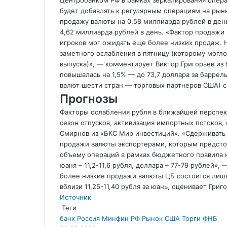
Центробанком РФ в рамках зеркалирования опера
будет добавлять к регулярным операциям на ры
продажу валюты на 0,58 миллиарда рублей в ден
4,62 миллиарда рублей в день. «Фактор продажи
игроков мог ожидать еще более низких продаж. 
заметного ослабления в пятницу (которому могл
выпуска)», — комментирует Виктор Григорьев из 
повышалась на 1,5% — до 73,7 доллара за баррель
валют шести стран — торговых партнеров США) сн
Прогнозы
Факторы ослабления рубля в ближайшей перспект
сезон отпусков, активизация импортных потоков
Смирнов из «БКС Мир инвестиций». «Сдерживать
продажи валюты экспортерами, которым предсто
объему операций в рамках бюджетного правила н
юаня – 11,2-11,6 рубля, доллара – 77-79 рублей»,
более низкие продажи валюты ЦБ состоится лишь
вблизи 11,25-11,40 рубля за юань, оценивает Григ
Источник
Теги
банк Россия
Минфин
РФ
Рынок
США
Торги
ФНБ