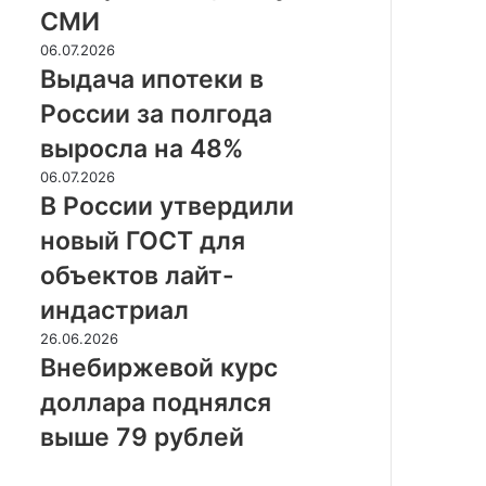
Евросоюза,
СМИ
пишут
СМИ
Выдача
06.07.2026
ипотеки
Выдача ипотеки в
в
России за полгода
России
за
выросла на 48%
полгода
В
06.07.2026
выросла
России
В России утвердили
на
утвердили
48%
новый ГОСТ для
новый
ГОСТ
объектов лайт-
для
индастриал
объектов
лайт-
Внебиржевой
26.06.2026
индастриал
курс
Внебиржевой курс
доллара
доллара поднялся
поднялся
выше
выше 79 рублей
79
рублей