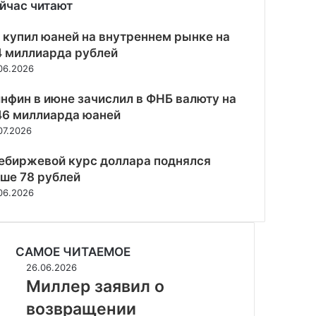
йчас читают
рыть
 купил юаней на внутреннем рынке на
4 миллиарда рублей
06.2026
нфин в июне зачислил в ФНБ валюту на
46 миллиарда юаней
07.2026
ебиржевой курс доллара поднялся
ше 78 рублей
06.2026
САМОЕ ЧИТАЕМОЕ
Миллер
26.06.2026
заявил
Миллер заявил о
о
возвращении
возвращении