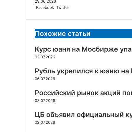
29.06.2026
LinkedIn
Tumblr
Reddit
Вконтакте
Одноклассники
Skype
Messenger
Messenger
WhatsApp
Telegram
Viber
Line
Поделиться
Facebook
Twitter
через
электронную
почту
Похожие статьи
Курс юаня на Мосбирже упал
02.07.2026
Рубль укрепился к юаню н
06.07.2026
Российский рынок акций п
03.07.2026
ЦБ объявил официальный ку
02.07.2026