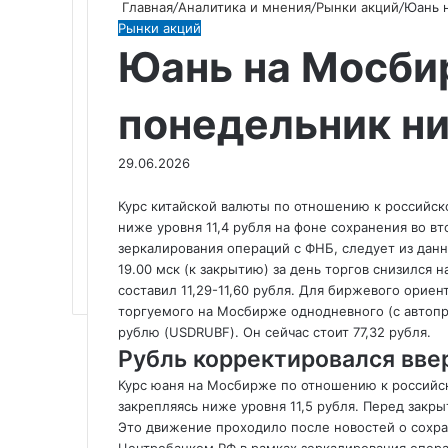
Главная
/
Аналитика и мнения
/
Рынки акций
/
Юань н
Рынки акций
Юань на Мосби
понедельник ни
29.06.2026
Курс китайской валюты по отношению к российск
ниже уровня 11,4 рубля на фоне сохранения во 
зеркалирования операций с ФНБ, следует из дан
19.00 мск (к закрытию) за день торгов снизился н
составил 11,29-11,60 рубля. Для биржевого орие
торгуемого на Мосбирже однодневного (с автопр
рублю (USDRUBF). Он сейчас стоит 77,32 рубля.
Рубль корректировался вве
Курс юаня на Мосбирже по отношению к российск
закрепляясь ниже уровня 11,5 рубля. Перед закры
Это движение проходило после новостей о сохр