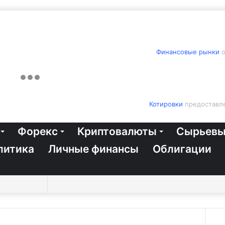
Финансовые рынки
о
Котировки
предоставле
Форекс
Криптовалюты
Сырьевы
литика
Личные финансы
Облигации
Switch
Sidebar
Случайная
Войти
Twitter
YouTube
vk.com
Одноклассники
Telegram
RSS
Искать
skin
статья