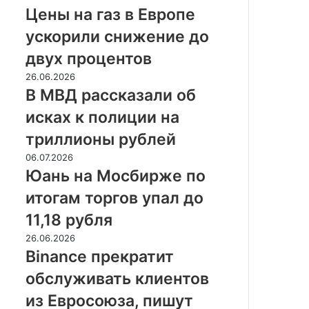
на
на
Цены на газ в Европе
47%
газ
ускорили снижение до
в
Европе
двух процентов
ускорили
В
26.06.2026
снижение
МВД
В МВД рассказали об
до
рассказали
двух
исках к полиции на
об
процентов
исках
триллионы рублей
к
Юань
06.07.2026
полиции
на
Юань на Мосбирже по
на
Мосбирже
триллионы
итогам торгов упал до
по
рублей
итогам
11,18 рубля
торгов
Binance
26.06.2026
упал
прекратит
Binance прекратит
до
обслуживать
11,18
обслуживать клиентов
клиентов
рубля
из
из Евросоюза, пишут