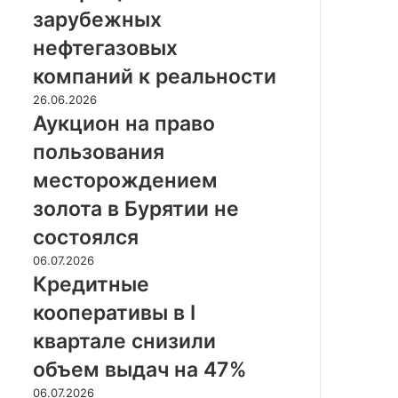
зарубежных
зарубежных
нефтегазовых
нефтегазовых
компаний
к
компаний к реальности
реальности
Аукцион
26.06.2026
на
Аукцион на право
право
пользования
пользования
месторождением
месторождением
золота
золота в Бурятии не
в
Бурятии
состоялся
не
Кредитные
06.07.2026
состоялся
кооперативы
Кредитные
в
кооперативы в I
I
квартале
квартале снизили
снизили
объем выдач на 47%
объем
выдач
Цены
06.07.2026