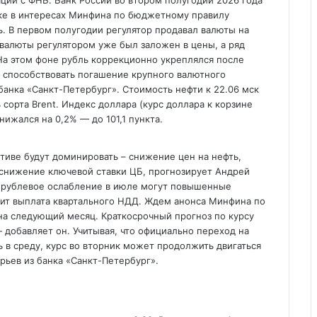
ций с ФНБ. Банк России во втором полугодии 2026 года
нке в интересах Минфина по бюджетному правилу
ь. В первом полугодии регулятор продавал валюты на
 валюты регулятором уже был заложен в цены, а ряд
На этом фоне рубль коррекционно укреплялся после
о способствовать погашение крупного валютного
банка «Санкт-Петербург». Стоимость нефти к 22.06 мск
 сорта Brent. Индекс доллара (курс доллара к корзине
ижался на 0,2% — до 101,1 пункта.
иве будут доминировать – снижение цен на нефть,
, снижение ключевой ставки ЦБ, прогнозирует Андрей
 рублевое ослабление в июле могут повышенные
ит выплата квартального НДД. Ждем анонса Минфина по
а следующий месяц. Краткосрочный прогноз по курсу
 — добавляет он. Учитывая, что официально переход на
 в среду, курс во вторник может продолжить двигаться
орьев из банка «Санкт-Петербург».