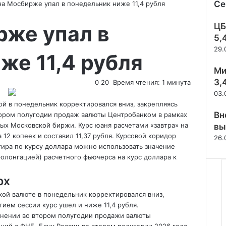
Се
а Мосбирже упал в понедельник ниже 11,4 рубля
Зак
рже упал в
ЦБ
5,
29.
же 11,4 рубля
Ми
3,
0
20
Время чтения: 1 минута
03.
ой в понедельник корректировался вниз, закрепляясь
Вн
втором полугодии продаж валюты Центробанком в рамках
ных Московской биржи. Курс юаня
расчетами «завтра» на
вы
а 12 копеек и составил 11,37 рубля. Курсовой коридор
26.
нтира по курсу доллара можно использовать значение
олонгацией) расчетного фьючерса на курс доллара к
рх
ой валюте в понедельник корректировался вниз,
тием сессии курс ушел и ниже 11,4 рубля.
анении во втором полугодии продажи валюты