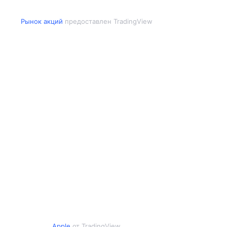
Рынок акций
предоставлен TradingView
Apple
от TradingView