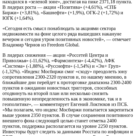
находился в «зеленой зоне», достигая на пике 2371,18 пункта.
В лидерах роста — акции «Позитива» (+4,61%), «СПБ
Биржи» (+3,81%), «Башнефти» (+1,9%), ОГК‑2 (+1,72%) и
ЮГК (+1,64%).
«Сегодня есть смысл понаблюдать за акциями сектора
недвижимости на фоне целого ряда вышедших накануне
вечером и сегодня утром позитивных новостей», — отмечает
Владимир Чернов из Freedom Global.
В лидерах снижения — акции «Россетей Центра и
Приволжья» (-11,62%), «Фармсинтеза» (-4,42%), АФК
«Система» (-1,88%), «Русснефти» (-1,54%) и «Эн+ Груп»
(-1,32%). «Индекс Мосбиржи смог «сходу» преодолеть зону
сопротивления 2300-2320 пунктов и, по нашему мнению, в
ближайшие дни перейдет к проторговке диапазона 2300-2400
пунктов в ожидании новостных триггеров, способных
отодвинуть на второй план или несколько снизить
повышенную неопределенность как в экономике, так и в
геополитике», — комментирует Евгений Локтюхов из ПСБ.
«Мы полагаем, что индекс Мосбиржи попытается закрепиться
выше уровня 2350 пунктов. В случае сохранения позитивного
внешнего фона следующей целью станет отметка 2400
пунктов, поддержка располагается на уровне 2250 пунктов.
Инвесторы будут следить за данными Росстата по инфляции и