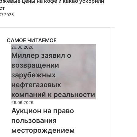
ржевые цены на кофе и какао ускорили
ст
07.2026
САМОЕ ЧИТАЕМОЕ
Миллер
26.06.2026
заявил
Миллер заявил о
о
возвращении
возвращении
зарубежных
зарубежных
нефтегазовых
нефтегазовых
компаний
к
компаний к реальности
реальности
Аукцион
26.06.2026
на
Аукцион на право
право
пользования
пользования
месторождением
месторождением
золота