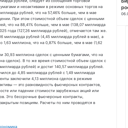
Би
лиарда рублей, следует из сообщения торговой
умагами и неоактивами в режиме основных торгов на
ро
иллиарда рублей, что на 57,46% больше, чем в мае
06.
бщении. При этом стоимостной объем сделок с ценными
ей, что на 88,41% больше, чем в мае (138,07 миллиарда
025 года (127,26 миллиарда рублей), отмечается там же.
6 миллиарда рублей (4,45 миллиарда рублей в мае), а
 1,63 миллиона, что на 0,87% больше, чем в мае (1,62
ли 30,93 миллиона сделок с ценными бумагами, что на
на сделок). В то же время стоимостной объем сделок с
миллиарда рублей) и достиг 140,57 миллиарда рублей.
ился до 4,85 миллиарда рублей с 1,49 миллиарда
лиенты заключили 4,13 миллиона сделок в режиме
оактивы — это разновидность фьючерсных контрактов,
росте или падении стоимости зарубежных акций или
вов. Это бессрочные фьючерсные контракты,
закрытым позициям. Расчеты по ним проводятся в
кономика