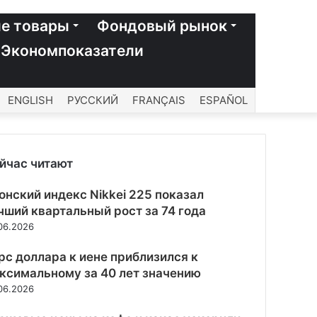
е товары
Фондовый рынок
Экономпоказатели
ENGLISH
РУССКИЙ
FRANÇAIS
ESPAÑOL
йчас читают
рыть
онский индекс Nikkei 225 показал
чший квартальный рост за 74 года
06.2026
рс доллара к иене приблизился к
ксимальному за 40 лет значению
06.2026