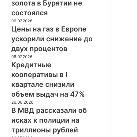
золота в Бурятии не
в
Бурятии
состоялся
не
Цены
06.07.2026
состоялся
на
Цены на газ в Европе
газ
ускорили снижение до
в
Европе
двух процентов
ускорили
Кредитные
06.07.2026
снижение
кооперативы
Кредитные
до
в
двух
кооперативы в I
I
процентов
квартале
квартале снизили
снизили
объем выдач на 47%
объем
выдач
В
26.06.2026
на
МВД
В МВД рассказали об
47%
рассказали
исках к полиции на
об
исках
триллионы рублей
к