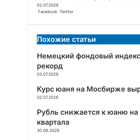
02.07.2026
LinkedIn
Tumblr
Reddit
Вконтакте
Одноклассники
Skype
Messenger
Messenger
WhatsApp
Telegram
Viber
Line
Поделиться
Facebook
Twitter
через
электронную
почту
Похожие статьи
Немецкий фондовый индекс
рекорд
03.07.2026
Курс юаня на Мосбирже выро
02.07.2026
Рубль снижается к юаню на
квартала
30.06.2026