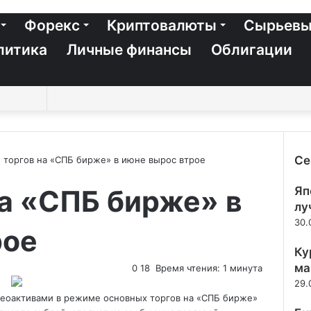
Форекс
Криптовалюты
Сырьевы
литика
Личные финансы
Облигации
Switch
Sidebar
Случайная
Войти
Twitter
YouTube
vk.com
Одноклассники
Telegram
RSS
Искать
skin
статья
Се
 торгов на «СПБ бирже» в июне вырос втрое
Зак
а «СПБ бирже» в
Яп
лу
30.
рое
Ку
ма
0
18
Время чтения: 1 минута
29.
неоактивами в режиме основных
торгов на «СПБ бирже»