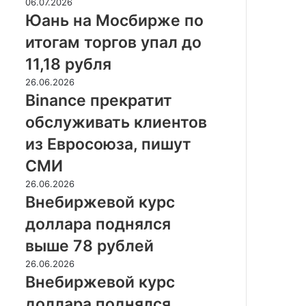
Юань
06.07.2026
полиции
на
Юань на Мосбирже по
на
Мосбирже
триллионы
итогам торгов упал до
по
рублей
итогам
11,18 рубля
торгов
Binance
26.06.2026
упал
прекратит
Binance прекратит
до
обслуживать
11,18
обслуживать клиентов
клиентов
рубля
из
из Евросоюза, пишут
Евросоюза,
СМИ
пишут
СМИ
Внебиржевой
26.06.2026
курс
Внебиржевой курс
доллара
доллара поднялся
поднялся
выше
выше 78 рублей
78
Внебиржевой
26.06.2026
рублей
курс
Внебиржевой курс
доллара
доллара поднялся
поднялся