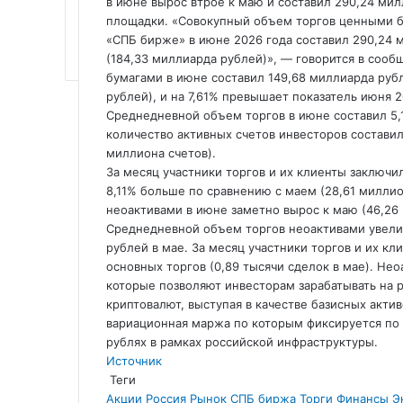
в июне вырос втрое к маю и составил 290,24 мил
площадки. «Совокупный объем торгов ценными б
«СПБ бирже» в июне 2026 года составил 290,24 м
(184,33 миллиарда рублей)», — говорится в соо
бумагами в июне составил 149,68 миллиарда рубл
рублей), и на 7,61% превышает показатель июня 2
Среднедневной объем торгов в июне составил 5,1
количество активных счетов инвесторов составило
миллиона счетов).
За месяц участники торгов и их клиенты заключи
8,11% больше по сравнению с маем (28,61 миллио
неоактивами в июне заметно вырос к маю (46,26 
Среднедневной объем торгов неоактивами увелич
рублей в мае. За месяц участники торгов и их к
основных торгов (0,89 тысячи сделок в мае). Не
которые позволяют инвесторам зарабатывать на 
криптовалют, выступая в качестве базисных акти
вариационная маржа по которым фиксируется по 
рублях в рамках российской инфраструктуры.
Источник
Теги
Акции
Россия
Рынок
СПБ биржа
Торги
Финансы
Э