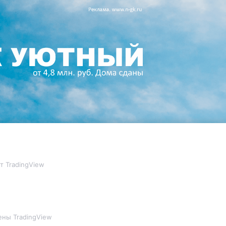
т TradingView
ны TradingView