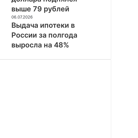
выше
выше 79 рублей
79
Выдача
06.07.2026
рублей
ипотеки
Выдача ипотеки в
в
России за полгода
России
за
выросла на 48%
полгода
выросла
на
48%