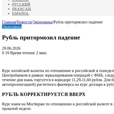
РУССКИЙ
FRANÇAIS
ESPAÑOL
Главная
/
Новости
/
Экономика
/
Рубль притормозил падение
Экономика
Рубль притормозил падение
29.06.2026
0
19
Время чтения: 2 мин.
Курс китайской валюты по отношению к российской в понедель
Центробанком в рамках зеркалирования операций с ФНБ, след
течение дня юань торгуется в коридоре 11,29-11,60 рубля. Дл
автопролонгацией) расчетного фьючерса на курс доллара к руб
РУБЛЬ КОРРЕКТИРУЕТСЯ ВВЕРХ
Курс юаня на Мосбирже по отношению к российской валюте в по
прошлой неделе.