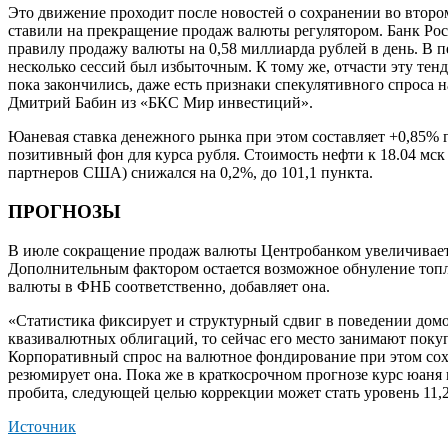
Это движение проходит после новостей о сохранении во втор
ставили на прекращение продаж валюты регулятором. Банк Рос
правилу продажу валюты на 0,58 миллиарда рублей в день. В п
несколько сессий был избыточным. К тому же, отчасти эту те
пока закончились, даже есть признаки спекулятивного спроса 
Дмитрий Бабин из «БКС Мир инвестиций».
Юаневая ставка денежного рынка при этом составляет +0,8
позитивный фон для курса рубля. Стоимость нефти к 18.04 мск р
партнеров США) снижался на 0,2%, до 101,1 пункта.
ПРОГНОЗЫ
В июле сокращение продаж валюты Центробанком увеличивает
Дополнительным фактором остается возможное обнуление топ
валюты в ФНБ соответственно, добавляет она.
«Статистика фиксирует и структурный сдвиг в поведении дом
квазивалютных облигаций, то сейчас его место занимают покуп
Корпоративный спрос на валютное фондирование при этом сохр
резюмирует она. Пока же в краткосрочном прогнозе курс юаня
пробита, следующей целью коррекции может стать уровень 11,2
Источник