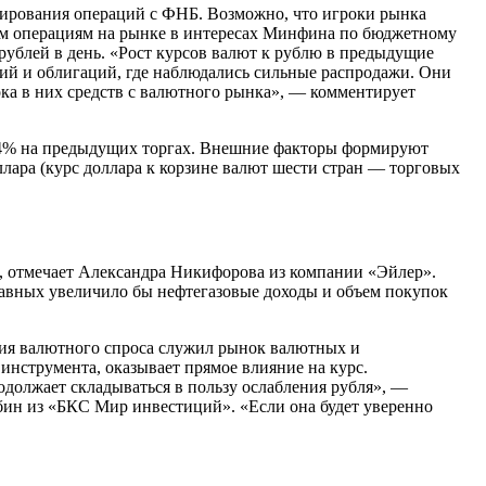
лирования операций с ФНБ. Возможно, что игроки рынка
ным операциям на рынке в интересах Минфина по бюджетному
рублей в день. «Рост курсов валют к рублю в предыдущие
ций и облигаций, где наблюдались сильные распродажи. Они
ока в них средств с валютного рынка», — комментирует
34% на предыдущих торгах. Внешние факторы формируют
оллара (курс доллара к корзине валют шести стран — торговых
 отмечает Александра Никифорова из компании «Эйлер».
авных увеличило бы нефтегазовые доходы и объем покупок
ния валютного спроса служил рынок валютных и
инструмента, оказывает прямое влияние на курс.
должает складываться в пользу ослабления рубля», —
абин из «БКС Мир инвестиций». «Если она будет уверенно