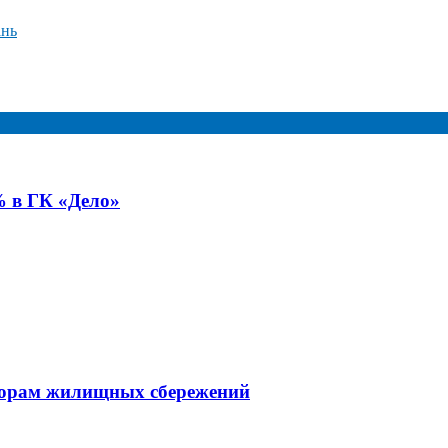
нь
 в ГК «Дело»
оворам жилищных сбережений