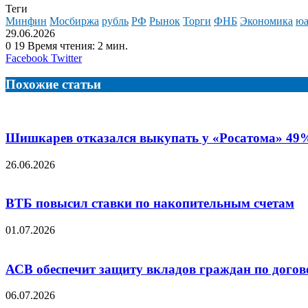
Теги
Минфин
Мосбиржа
рубль
РФ
Рынок
Торги
ФНБ
Экономика
юа
29.06.2026
0
19
Время чтения: 2 мин.
LinkedIn
Tumblr
Reddit
Вконтакте
Одноклассники
Skype
Messenger
Messenger
WhatsApp
Telegram
Viber
Line
Поделиться
Facebook
Twitter
через
электронную
Похожие статьи
почту
Шишкарев отказался выкупать у «Росатома» 49%
26.06.2026
ВТБ повысил ставки по накопительным счетам
01.07.2026
АСВ обеспечит защиту вкладов граждан по дог
06.07.2026