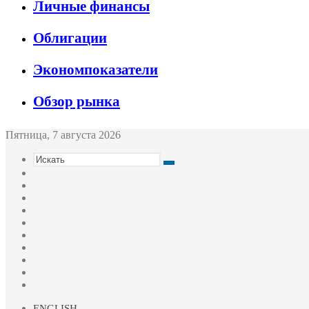
Личные финансы
Облигации
Экономпоказатели
Обзор рынка
Пятница, 7 августа 2026
Искать
Switch
skin
Sidebar
Случайная
статья
Войти
Twitter
YouTube
vk.com
Одноклассники
Telegram
RSS
ENGLISH