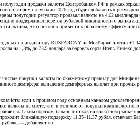
ом полугодии продажи валюты Центробанком РФ в рамках зерка
сии во втором полугодии 2026 года будет добавлять к регуляр
ервом полугодии регулятор продавал валюты на 4,62 миллиарда 
нденцию поддерживал переток рублевой ликвидности с рынка ак
на эти активы, что способно привести к обратному эффекту прит
5% годовых по индикатору RUSFARCNY на Мосбирже против +1,
осла на 1,3%, до 73,5 доллара за баррель сорта Brent. Индекс д
 чистые покупки валюты по бюджетному правилу для Минфина,
ливного демпфера: выпадение демпферных выплат при прочих р
охозяйств: если в прошлом году основным каналом удовлетворе
ки валюты на споте, что, в отличие от покупки квазивалютного 
аняется. Таким образом, баланс потоков на валютном рынке про
 проходит ближайшую поддержку 11,35–11,37 рубля, отмечает Б
 рубля», — добавляет он.