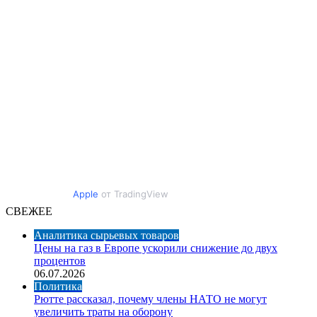
Apple
от TradingView
СВЕЖЕЕ
Аналитика сырьевых товаров
Цены на газ в Европе ускорили снижение до двух
процентов
06.07.2026
Политика
Рютте рассказал, почему члены НАТО не могут
увеличить траты на оборону