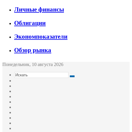
Личные финансы
Облигации
Экономпоказатели
Обзор рынка
Понедельник, 10 августа 2026
Искать
Switch
skin
Sidebar
Случайная
статья
Войти
Twitter
YouTube
vk.com
Одноклассники
Telegram
RSS