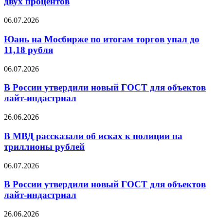
двух процентов
47%
Европе
ускорили
Юань
06.07.2026
снижение
на
до
Мосбирже
Юань на Мосбирже по итогам торгов упал до
двух
по
11,18 рубля
процентов
итогам
торгов
В
06.07.2026
упал
России
до
утвердили
В России утвердили новый ГОСТ для объектов
11,18
новый
лайт-индастриал
рубля
ГОСТ
для
В
26.06.2026
объектов
МВД
лайт-
рассказали
В МВД рассказали об исках к полиции на
индастриал
об
триллионы рублей
исках
к
В
06.07.2026
полиции
России
на
утвердили
В России утвердили новый ГОСТ для объектов
триллионы
новый
лайт-индастриал
рублей
ГОСТ
для
Binance
26.06.2026
объектов