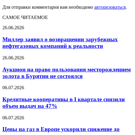
Для отправки комментария вам необходимо
авторизоваться
.
САМОЕ ЧИТАЕМОЕ
Миллер
26.06.2026
заявил
о
Миллер заявил о возвращении зарубежных
возвращении
нефтегазовых компаний к реальности
зарубежных
нефтегазовых
Аукцион
26.06.2026
компаний
на
к
право
Аукцион на право пользования месторождением
реальности
пользования
золота в Бурятии не состоялся
месторождением
золота
Кредитные
06.07.2026
в
кооперативы
Бурятии
в
Кредитные кооперативы в I квартале снизили
не
I
объем выдач на 47%
состоялся
квартале
снизили
Цены
06.07.2026
объем
на
выдач
газ
Цены на газ в Европе ускорили снижение до
на
в