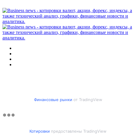
Меню
Искать
Switch
skin
Войти
Финансовые рынки
от TradingView
Котировки
предоставлены TradingView