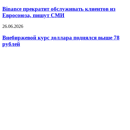
прекратит
лайт-
обслуживать
Binance прекратит обслуживать клиентов из
индастриал
клиентов
Евросоюза, пишут СМИ
из
Евросоюза,
Внебиржевой
26.06.2026
пишут
курс
СМИ
доллара
Внебиржевой курс доллара поднялся выше 78
поднялся
рублей
выше
78
рублей