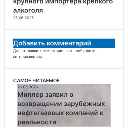
крупного импортера крепкого
алкоголя
28.06.2026
Добавить комментарий
Для отправки комментария вам необходимо
авторизоваться
.
САМОЕ ЧИТАЕМОЕ
Миллер
26.06.2026
заявил
Миллер заявил о
о
возвращении зарубежных
возвращении
зарубежных
нефтегазовых компаний к
нефтегазовых
реальности
компаний