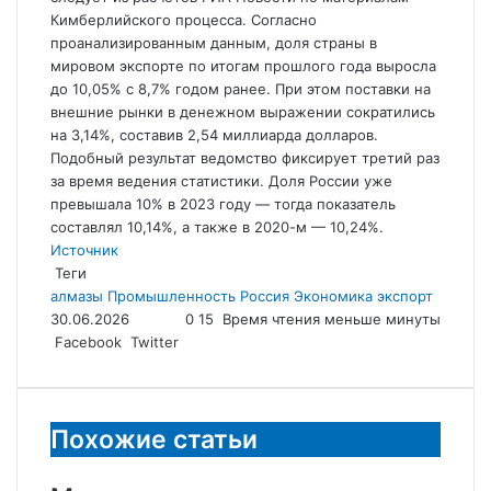
Кимберлийского процесса. Согласно
проанализированным данным, доля страны в
мировом экспорте по итогам прошлого года выросла
до
10,05% с 8,7% годом ранее. При этом поставки на
внешние рынки в денежном выражении сократились
на 3,14%, составив 2,54 миллиарда долларов.
Подобный результат ведомство фиксирует третий раз
за время ведения статистики. Доля России уже
превышала 10% в 2023 году — тогда показатель
составлял 10,14%, а также в 2020-м — 10,24%.
Источник
Теги
алмазы
Промышленность
Россия
Экономика
экспорт
30.06.2026
0
15
Время чтения меньше минуты
LinkedIn
Tumblr
Reddit
Вконтакте
Одноклассники
Skype
Messenger
Messenger
WhatsApp
Telegram
Viber
Line
Поделиться
Facebook
Twitter
через
электронную
почту
Похожие статьи