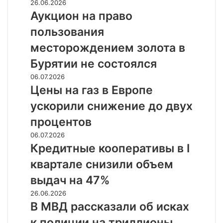
к
Аукцион
26.06.2026
реальности
на
Аукцион на право
право
пользования
пользования
месторождением
месторождением золота в
золота
Бурятии не состоялся
в
Бурятии
Цены
06.07.2026
не
на
Цены на газ в Европе
состоялся
газ
ускорили снижение до двух
в
Европе
процентов
ускорили
Кредитные
06.07.2026
снижение
кооперативы
Кредитные кооперативы в I
до
в
двух
квартале снизили объем
I
процентов
квартале
выдач на 47%
снизили
В
26.06.2026
объем
МВД
В МВД рассказали об исках
выдач
рассказали
на
к полиции на триллионы