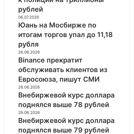
об
47%
исках
рублей
к
Юань
06.07.2026
полиции
на
Юань на Мосбирже по
на
Мосбирже
триллионы
итогам торгов упал до 11,18
по
рублей
итогам
рубля
торгов
Binance
26.06.2026
упал
прекратит
Binance прекратит
до
обслуживать
11,18
обслуживать клиентов из
клиентов
рубля
из
Евросоюза, пишут СМИ
Евросоюза,
Внебиржевой
26.06.2026
пишут
курс
Внебиржевой курс доллара
СМИ
доллара
поднялся выше 78 рублей
поднялся
выше
Внебиржевой
26.06.2026
78
курс
Внебиржевой курс доллара
рублей
доллара
поднялся выше 79 рублей
поднялся