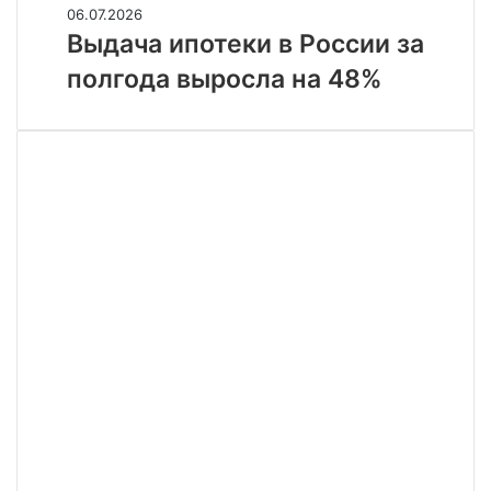
выше
Выдача
06.07.2026
79
ипотеки
Выдача ипотеки в России за
рублей
в
полгода выросла на 48%
России
за
полгода
выросла
на
48%