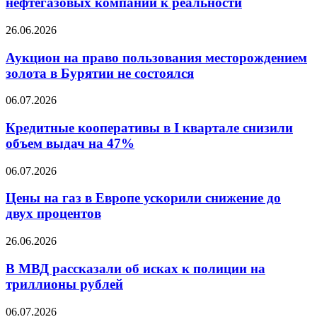
нефтегазовых компаний к реальности
зарубежных
нефтегазовых
Аукцион
26.06.2026
компаний
на
к
право
Аукцион на право пользования месторождением
реальности
пользования
золота в Бурятии не состоялся
месторождением
золота
Кредитные
06.07.2026
в
кооперативы
Бурятии
в
Кредитные кооперативы в I квартале снизили
не
I
объем выдач на 47%
состоялся
квартале
снизили
Цены
06.07.2026
объем
на
выдач
газ
Цены на газ в Европе ускорили снижение до
на
в
двух процентов
47%
Европе
ускорили
В
26.06.2026
снижение
МВД
до
рассказали
В МВД рассказали об исках к полиции на
двух
об
триллионы рублей
процентов
исках
к
Юань
06.07.2026
полиции