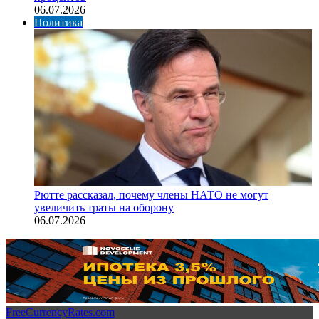
06.07.2026
Политика
Рютте рассказал, почему члены НАТО не могут
увеличить траты на оборону
06.07.2026
FreeCurrencyRates.com