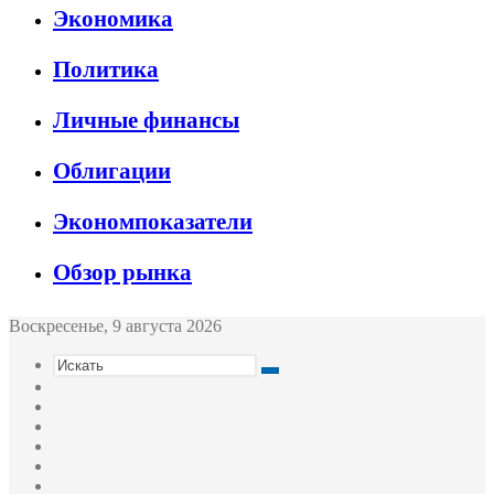
Экономика
Политика
Личные финансы
Облигации
Экономпоказатели
Обзор рынка
Воскресенье, 9 августа 2026
Искать
Switch
skin
Sidebar
Случайная
статья
Войти
Twitter
YouTube