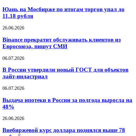
на
на
Мосбирже
Юань на Мосбирже по итогам торгов упал до
триллионы
по
11,18 рубля
рублей
итогам
торгов
Binance
26.06.2026
упал
прекратит
до
обслуживать
Binance прекратит обслуживать клиентов из
11,18
клиентов
Евросоюза, пишут СМИ
рубля
из
Евросоюза,
В
06.07.2026
пишут
России
СМИ
утвердили
В России утвердили новый ГОСТ для объектов
новый
лайт-индастриал
ГОСТ
для
Выдача
06.07.2026
объектов
ипотеки
лайт-
в
Выдача ипотеки в России за полгода выросла на
индастриал
России
48%
за
полгода
Внебиржевой
26.06.2026
выросла
курс
на
доллара
Внебиржевой курс доллара поднялся выше 78
48%
поднялся