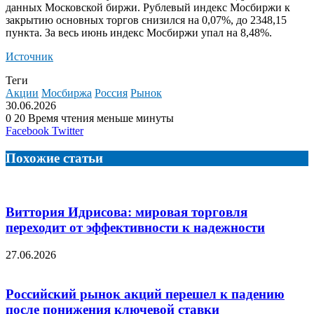
данных Московской биржи. Рублевый индекс Мосбиржи к
закрытию основных торгов снизился на 0,07%, до 2348,15
пункта. За весь июнь индекс Мосбиржи упал на
8,48%.
Источник
Теги
Акции
Мосбиржа
Россия
Рынок
30.06.2026
0
20
Время чтения меньше минуты
LinkedIn
Tumblr
Reddit
Вконтакте
Одноклассники
Skype
Messenger
Messenger
WhatsApp
Telegram
Viber
Line
Поделиться
Facebook
Twitter
через
электронную
Похожие статьи
почту
Виттория Идрисова: мировая торговля
переходит от эффективности к надежности
27.06.2026
Российский рынок акций перешел к падению
после понижения ключевой ставки