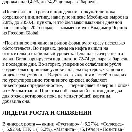
дорожал на 0,42%, до 74,22 доллара за баррель.
«После сильного роста в понедельник покупатели пока
сохраняют инициативу, накануне индекс Мосбиржи вырос на
2,8%, до 2350,43 пункта, и это был максимальный дневной
рост с ноября 2025 года», — комментирует Владимир Чернов
из Freedom Global.
«Позитивное влияние на рынок формируют сразу несколько
обстоятельств. Во-первых, цены на нефть вышли на
относительно стабильный уровень. Цена на фьючерс нефти
марки Brent варьируется в диапазоне 72-74 доллара за баррель
в последние дни. Во-вторых, умеренное ослабление рубля
создает благоприятные условия для экспортеров, чья доля в
индексе существенна. В-третьих, заявления властей о планах
по урегулированию топливного кризиса добавляют
инвесторам определенности», — перечисляет Валерия Попова
из «Риком-траст». При этом наблюдаемый в последние два
дня отскок котировок пока не меняет общей картины,
добавила она.
ЛИДЕРЫ РОСТА И СНИЖЕНИЯ
В лидерах роста — акции «Русгидро» (+6,27%), «Соллерса»
(+5,92%), ТГК-1 (+5,2%), «Магнита» (+5,19%) и «Позитива»