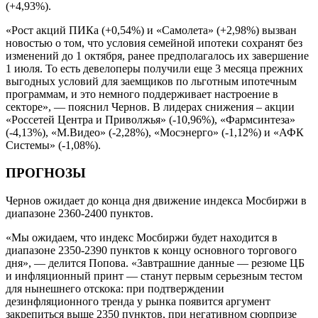
(+4,93%).
«Рост акций ПИКа (+0,54%) и «Самолета» (+2,98%) вызван
новостью о том, что условия семейной ипотеки сохранят без
изменений до 1 октября, ранее предполагалось их завершение
1 июля. То есть девелоперы получили еще 3 месяца прежних
выгодных условий для заемщиков по льготным ипотечным
программам, и это немного поддерживает настроение в
секторе», — пояснил Чернов. В лидерах снижения – акции
«Россетей Центра и Приволжья» (-10,96%), «Фармсинтеза»
(-4,13%), «М.Видео» (-2,28%), «Мосэнерго» (-1,12%) и «АФК
Системы» (-1,08%).
ПРОГНОЗЫ
Чернов ожидает до конца дня движение индекса Мосбиржи в
диапазоне 2360-2400 пунктов.
«Мы ожидаем, что индекс Мосбиржи будет находится в
диапазоне 2350-2390 пунктов к концу основного торгового
дня», — делится Попова. «Завтрашние данные — резюме ЦБ
и инфляционный принт — станут первым серьезным тестом
для нынешнего отскока: при подтверждении
дезинфляционного тренда у рынка появится аргумент
закрепиться выше 2350 пунктов, при негативном сюрпризе