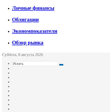
Личные финансы
Облигации
Экономпоказатели
Обзор рынка
Суббота, 8 августа 2026
Искать
Switch
skin
Sidebar
Случайная
статья
Войти
Twitter
YouTube
vk.com
Одноклассники
Telegram
RSS