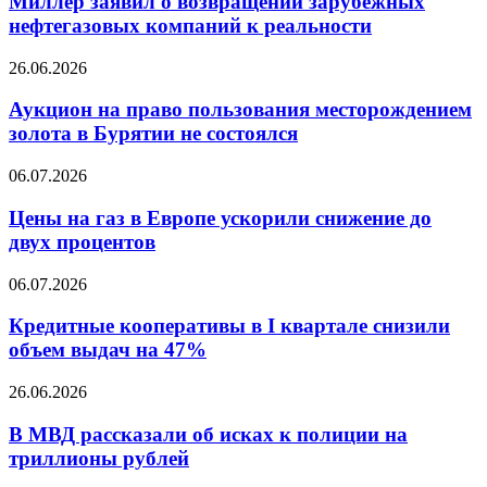
Миллер заявил о возвращении зарубежных
возвращении
нефтегазовых компаний к реальности
зарубежных
нефтегазовых
Аукцион
26.06.2026
компаний
на
к
право
Аукцион на право пользования месторождением
реальности
пользования
золота в Бурятии не состоялся
месторождением
золота
Цены
06.07.2026
в
на
Бурятии
газ
Цены на газ в Европе ускорили снижение до
не
в
двух процентов
состоялся
Европе
ускорили
Кредитные
06.07.2026
снижение
кооперативы
до
в
Кредитные кооперативы в I квартале снизили
двух
I
объем выдач на 47%
процентов
квартале
снизили
В
26.06.2026
объем
МВД
выдач
рассказали
В МВД рассказали об исках к полиции на
на
об
триллионы рублей
47%
исках