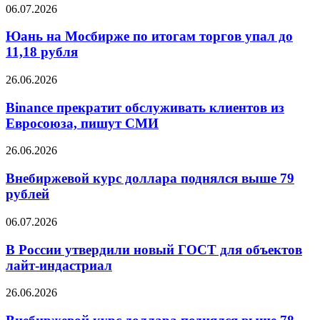
к
Юань
06.07.2026
полиции
на
на
Мосбирже
Юань на Мосбирже по итогам торгов упал до
триллионы
по
11,18 рубля
рублей
итогам
торгов
Binance
26.06.2026
упал
прекратит
до
обслуживать
Binance прекратит обслуживать клиентов из
11,18
клиентов
Евросоюза, пишут СМИ
рубля
из
Евросоюза,
Внебиржевой
26.06.2026
пишут
курс
СМИ
доллара
Внебиржевой курс доллара поднялся выше 79
поднялся
рублей
выше
79
В
06.07.2026
рублей
России
утвердили
В России утвердили новый ГОСТ для объектов
новый
лайт-индастриал
ГОСТ
для
Внебиржевой
26.06.2026
объектов
курс
лайт-
доллара