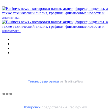
Меню
Искать
Switch
skin
Войти
Финансовые рынки
от TradingView
Котировки
предоставлены TradingView