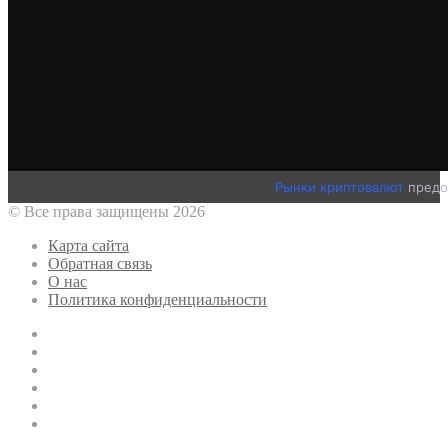
Рынки криптовалют
предо
© Все права защищены 2026
Карта сайта
Обратная связь
О нас
Политика конфиденциальности
Twitter
YouTube
vk.com
Одноклассники
Telegram
RSS