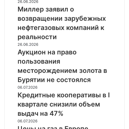
Миллер
26.06.2026
заявил
Миллер заявил о
о
возвращении зарубежных
возвращении
зарубежных
нефтегазовых компаний к
нефтегазовых
реальности
компаний
к
Аукцион
26.06.2026
реальности
на
Аукцион на право
право
пользования
пользования
месторождением
месторождением золота в
золота
Бурятии не состоялся
в
Бурятии
Кредитные
06.07.2026
не
кооперативы
Кредитные кооперативы в I
состоялся
в
квартале снизили объем
I
квартале
выдач на 47%
снизили
Цены
06.07.2026
объем
на
Цены на газ в Европе