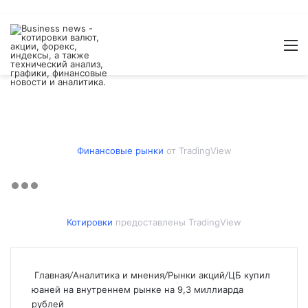
Войти
Switch
Искат
М
skin
Финансовые рынки
от TradingView
Котировки
предоставлены TradingView
Главная
/
Аналитика и мнения
/
Рынки акций
/
ЦБ купил
юаней на внутреннем рынке на 9,3 миллиарда
рублей