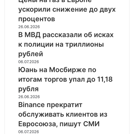
выдач
газ
на
ускорили снижение до двух
в
47%
Европе
процентов
ускорили
В
26.06.2026
снижение
МВД
В МВД рассказали об исках
до
рассказали
двух
к полиции на триллионы
об
процентов
исках
рублей
к
Юань
06.07.2026
полиции
на
Юань на Мосбирже по
на
Мосбирже
триллионы
итогам торгов упал до 11,18
по
рублей
итогам
рубля
торгов
Binance
26.06.2026
упал
прекратит
Binance прекратит
до
обслуживать
11,18
обслуживать клиентов из
клиентов
рубля
из
Евросоюза, пишут СМИ
Евросоюза,
Выдача
06.07.2026