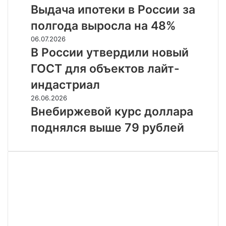
пишут
ипотеки
Выдача ипотеки в России за
СМИ
в
полгода выросла на 48%
России
за
В
06.07.2026
полгода
России
В России утвердили новый
выросла
утвердили
ГОСТ для объектов лайт-
на
новый
48%
ГОСТ
индастриал
для
Внебиржевой
26.06.2026
объектов
курс
Внебиржевой курс доллара
лайт-
доллара
индастриал
поднялся выше 79 рублей
поднялся
выше
79
рублей