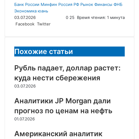
Банк России
Минфин
Россия
РФ
Рынок
Финансы
ФНБ
Экономика
юань
03.07.2026
0
25
Время чтения: 1 минута
LinkedIn
Tumblr
Reddit
Вконтакте
Одноклассники
Skype
Messenger
Messenger
WhatsApp
Telegram
Viber
Line
Поделиться
Facebook
Twitter
через
электронную
почту
Похожие статьи
Рубль падает, доллар растет:
куда нести сбережения
03.07.2026
Аналитики JP Morgan дали
прогноз по ценам на нефть
01.07.2026
Американский аналитик