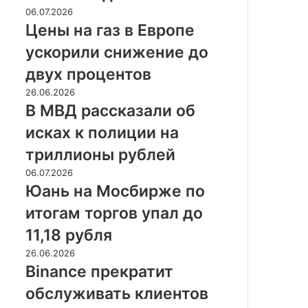
выдач
Цены
06.07.2026
на
на
Цены на газ в Европе
47%
газ
ускорили снижение до
в
Европе
двух процентов
ускорили
В
26.06.2026
снижение
МВД
В МВД рассказали об
до
рассказали
двух
исках к полиции на
об
процентов
исках
триллионы рублей
к
Юань
06.07.2026
полиции
на
Юань на Мосбирже по
на
Мосбирже
триллионы
итогам торгов упал до
по
рублей
итогам
11,18 рубля
торгов
Binance
26.06.2026
упал
прекратит
Binance прекратит
до
обслуживать
11,18
обслуживать клиентов
клиентов
рубля