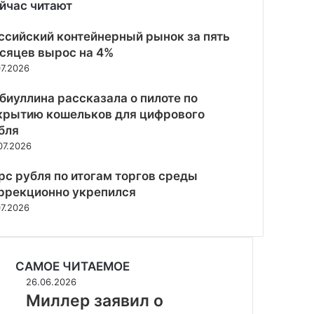
йчас читают
рыть
ссийский контейнерный рынок за пять
сяцев вырос на 4%
07.2026
биуллина рассказала о пилоте по
крытию кошельков для цифрового
бля
07.2026
рс рубля по итогам торгов среды
ррекционно укрепился
07.2026
САМОЕ ЧИТАЕМОЕ
Миллер
26.06.2026
заявил
Миллер заявил о
о