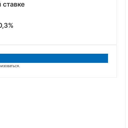
 ставке
0,3%
ризоваться
.