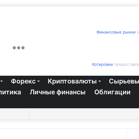
Финансовые рынки
о
Котировки
предоставле
Форекс
Криптовалюты
Сырьевы
литика
Личные финансы
Облигации
Switch
Sidebar
Случайная
Войти
Twitter
YouTube
vk.com
Одноклассники
Telegram
RSS
Искать
skin
статья