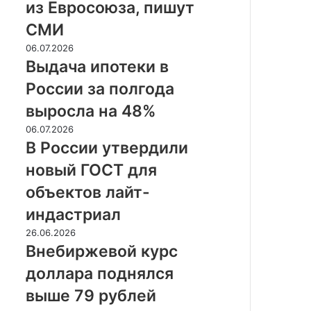
из
из Евросоюза, пишут
Евросоюза,
СМИ
пишут
СМИ
Выдача
06.07.2026
ипотеки
Выдача ипотеки в
в
России за полгода
России
за
выросла на 48%
полгода
В
06.07.2026
выросла
России
В России утвердили
на
утвердили
48%
новый ГОСТ для
новый
ГОСТ
объектов лайт-
для
индастриал
объектов
лайт-
Внебиржевой
26.06.2026
индастриал
курс
Внебиржевой курс
доллара
доллара поднялся
поднялся
выше
выше 79 рублей
79