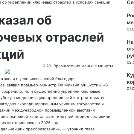
Се
 об укреплении ключевых отраслей в условиях санкций
Зак
казал об
Ро
ме
01.
ючевых отраслей
На
от
кций
ру
02.
0
20
Время чтения меньше минуты
Ку
отрасли в условиях санкций благодаря
ко
еса, заявил премьер-министр РФ Михаил Мишустин. «В
01.
 сохранили, но и существенно укрепили ключевые
 глубокую модернизацию предприятий и строительство
агодаря скоординированным усилиям государства и
седании международной промышленной выставки
ия в основной капитал за пятилетний период составили
 из них пришлась на 2025 год.
 дальнейших преобразований», — уточнил глава