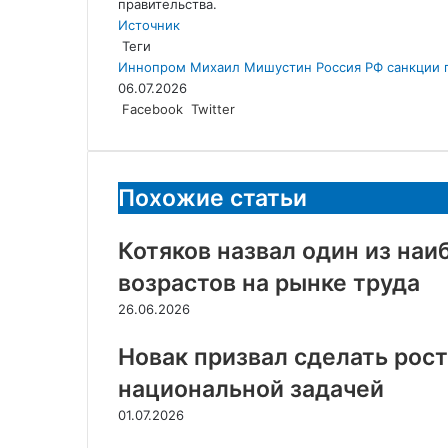
правительства.
Источник
Теги
Иннопром
Михаил Мишустин
Россия
РФ
санкции 
06.07.2026
LinkedIn
Tumblr
Reddit
Вконтакте
Одноклассники
Skype
Messenger
Messenger
WhatsApp
Telegram
Viber
Line
Поделиться
Facebook
Twitter
через
электронную
почту
Похожие статьи
Котяков назвал один из на
возрастов на рынке труда
26.06.2026
Новак призвал сделать рос
национальной задачей
01.07.2026