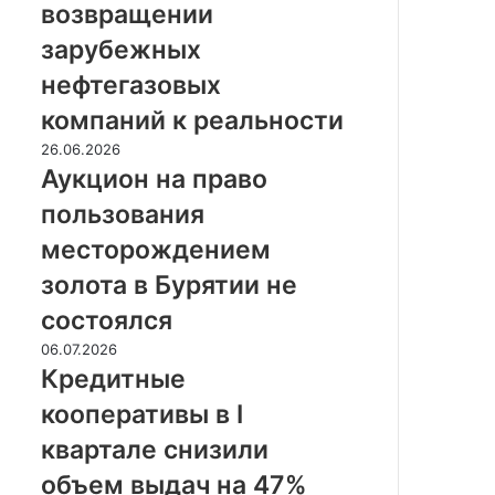
возвращении
возвращении
зарубежных
зарубежных
нефтегазовых
нефтегазовых
компаний
к
компаний к реальности
реальности
Аукцион
26.06.2026
на
Аукцион на право
право
пользования
пользования
месторождением
месторождением
золота
золота в Бурятии не
в
Бурятии
состоялся
не
Кредитные
06.07.2026
состоялся
кооперативы
Кредитные
в
кооперативы в I
I
квартале
квартале снизили
снизили
объем выдач на 47%
объем