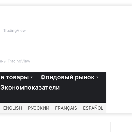
т TradingView
ны TradingView
е товары
Фондовый рынок
Экономпоказатели
ENGLISH
РУССКИЙ
FRANÇAIS
ESPAÑOL