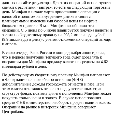
данных на сайте регулятора. Для этих операций используются
сделки с расчетами «завтра», то есть на следующий торговый
день. Минфин в начале марта приостановил
операции с
валютой и золотом на внутреннем рынке в связи с
планируемыми изменениями базовой цены на нефть в
бюджетном правиле. В мае Минфин возобновил эти
операции. С 5 июня по 6 июля планируется покупка валюты и
золота по бюджетному правилу на 208,2 миллиарда рублей
(9,9 миллиарда в день) с учетом отложенных операций за март
и апрель.
В свою очередь Банк России в конце декабря анонсировал,
что в первом полугодии текущего года будет добавлять к
операциям для Минфина продажу валюты в среднем на 4,62
миллиарда рублей в день.
По действующему бюджетному правилу Минфин направляет
в Фонд национального благосостояния (ФНБ)
дополнительные доходы госбюджета от нефти и газа. При
этом власти отказались от валют недружественных стран в
структуре фонда, поэтому для его пополнения Минфин может
покупать только юани и золото. В случае использования
средств ФНБ министерство, наоборот, продает юани и золото.
Операции на рынке в интересах Минфина совершает
Центробанк.