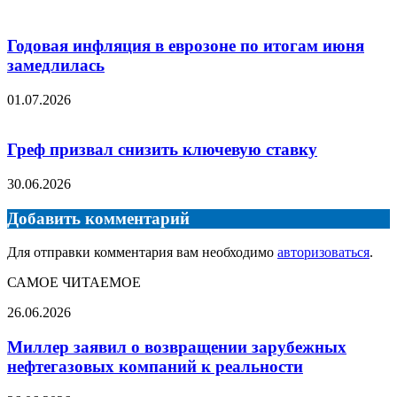
Годовая инфляция в еврозоне по итогам июня
замедлилась
01.07.2026
Греф призвал снизить ключевую ставку
30.06.2026
Добавить комментарий
Для отправки комментария вам необходимо
авторизоваться
.
САМОЕ ЧИТАЕМОЕ
Миллер
26.06.2026
заявил
о
Миллер заявил о возвращении зарубежных
возвращении
нефтегазовых компаний к реальности
зарубежных
нефтегазовых