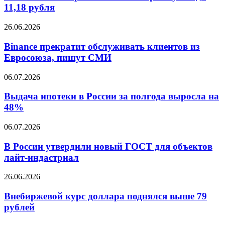
по
11,18 рубля
рублей
итогам
торгов
Binance
26.06.2026
упал
прекратит
до
обслуживать
Binance прекратит обслуживать клиентов из
11,18
клиентов
Евросоюза, пишут СМИ
рубля
из
Евросоюза,
Выдача
06.07.2026
пишут
ипотеки
СМИ
в
Выдача ипотеки в России за полгода выросла на
России
48%
за
полгода
В
06.07.2026
выросла
России
на
утвердили
В России утвердили новый ГОСТ для объектов
48%
новый
лайт-индастриал
ГОСТ
для
Внебиржевой
26.06.2026
объектов
курс
лайт-
доллара
Внебиржевой курс доллара поднялся выше 79
индастриал
поднялся
рублей
выше
79