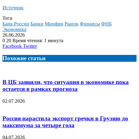
Источник
Теги
Банк России
Банки
Минфин
Рынок
Финансы
ФНБ
Экономика
26.06.2026
0
20
Время чтения: 1 минута
LinkedIn
Tumblr
Reddit
Вконтакте
Одноклассники
Skype
Messenger
Messenger
WhatsApp
Telegram
Viber
Line
Поделиться
Facebook
Twitter
через
электронную
Похожие статьи
почту
В ЦБ заявили, что ситуация в экономике пока
остается в рамках прогноза
02.07.2026
Россия нарастила экспорт гречки в Грузию до
максимума за четыре года
04.07.2026