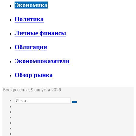
Экономика
Политика
Личные финансы
Облигации
Экономпоказатели
Обзор рынка
Воскресенье, 9 августа 2026
Искать
Switch
skin
Sidebar
Случайная
статья
Войти
Twitter
YouTube