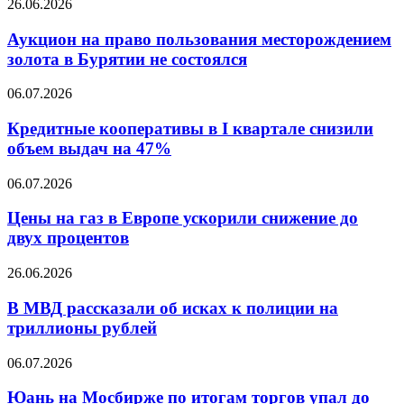
Аукцион
26.06.2026
компаний
на
к
право
Аукцион на право пользования месторождением
реальности
пользования
золота в Бурятии не состоялся
месторождением
золота
Кредитные
06.07.2026
в
кооперативы
Бурятии
в
Кредитные кооперативы в I квартале снизили
не
I
объем выдач на 47%
состоялся
квартале
снизили
Цены
06.07.2026
объем
на
выдач
газ
Цены на газ в Европе ускорили снижение до
на
в
двух процентов
47%
Европе
ускорили
В
26.06.2026
снижение
МВД
до
рассказали
В МВД рассказали об исках к полиции на
двух
об
триллионы рублей
процентов
исках
к
Юань
06.07.2026
полиции
на
на
Мосбирже
Юань на Мосбирже по итогам торгов упал до
триллионы