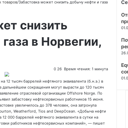
Се
х товаров
/
Забастовка может снизить добычу нефти и газа
Зак
От
жет снизить
пр
01.
 газа в Норвегии,
По
ре
26.
Eq
0
26
Время чтения: 1 минута
со
01.
на 12 тысяч баррелей нефтяного эквивалента (б.н.э.) в
 в дальнейшем сокращения могут вырасти до 120 тысяч
а заявление отраслевой
организации Offshore Norge. По
ъявил забастовку нефтесервисных работников 15 июня.
астовке увеличилось до 378 человек, она затронула
iburton, Weatherford, Tios and DeepOcean. «Добыча нефти
 12 000 баррелей нефтяного эквивалента в сутки на
овки работников нефтесервисных компаний», — пишет