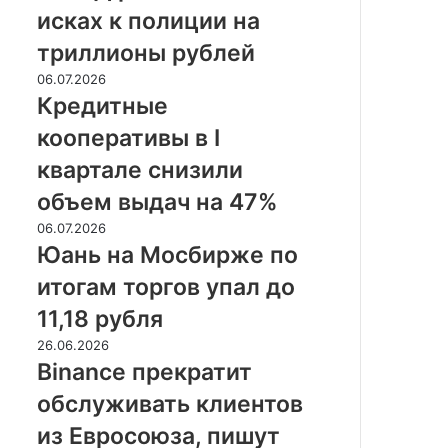
рассказали
двух
исках к полиции на
об
процентов
исках
триллионы рублей
к
Кредитные
06.07.2026
полиции
кооперативы
Кредитные
на
в
триллионы
кооперативы в I
I
рублей
квартале
квартале снизили
снизили
объем выдач на 47%
объем
выдач
Юань
06.07.2026
на
на
Юань на Мосбирже по
47%
Мосбирже
итогам торгов упал до
по
итогам
11,18 рубля
торгов
Binance
26.06.2026
упал
прекратит
Binance прекратит
до
обслуживать
11,18
обслуживать клиентов
клиентов
рубля
из
из Евросоюза, пишут