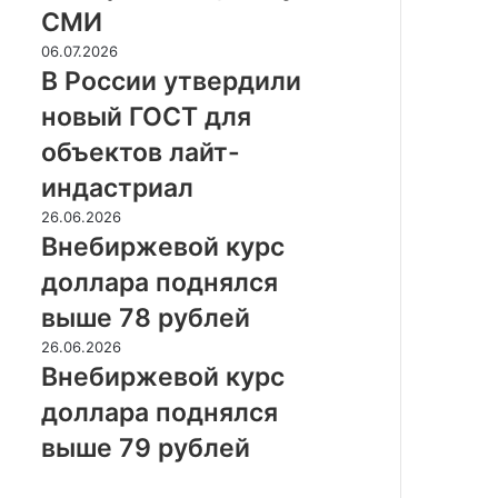
Евросоюза,
СМИ
пишут
СМИ
В
06.07.2026
России
В России утвердили
утвердили
новый ГОСТ для
новый
ГОСТ
объектов лайт-
для
индастриал
объектов
лайт-
Внебиржевой
26.06.2026
индастриал
курс
Внебиржевой курс
доллара
доллара поднялся
поднялся
выше
выше 78 рублей
78
Внебиржевой
26.06.2026
рублей
курс
Внебиржевой курс
доллара
доллара поднялся
поднялся
выше
выше 79 рублей
79
рублей