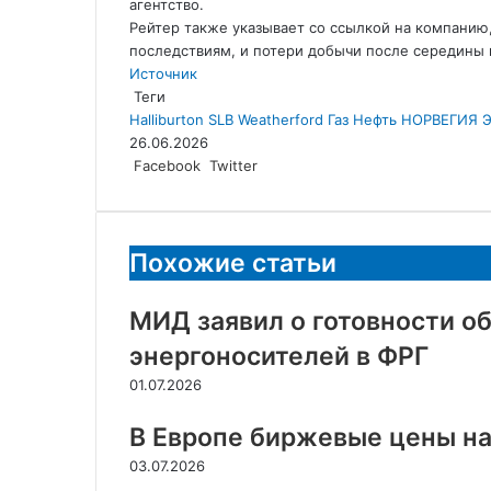
агентство.
Рейтер также указывает со ссылкой на компанию
последствиям, и потери добычи после середины и
Источник
Теги
Halliburton
SLB
Weatherford
Газ
Нефть
НОРВЕГИЯ
Э
26.06.2026
LinkedIn
Tumblr
Reddit
Вконтакте
Одноклассники
Skype
Messenger
Messenger
WhatsApp
Telegram
Viber
Line
Поделиться
Facebook
Twitter
через
электронную
почту
Похожие статьи
МИД заявил о готовности о
энергоносителей в ФРГ
01.07.2026
В Европе биржевые цены на
03.07.2026