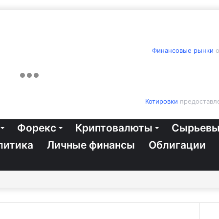
Финансовые рынки
о
Котировки
предоставле
Форекс
Криптовалюты
Сырьевы
литика
Личные финансы
Облигации
Switch
Sidebar
Случайная
Войти
Twitter
YouTube
vk.com
Одноклассники
Telegram
RSS
Искать
skin
статья