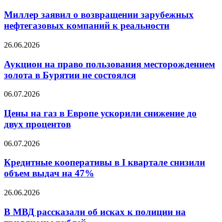
заявил
о
Миллер заявил о возвращении зарубежных
возвращении
нефтегазовых компаний к реальности
зарубежных
нефтегазовых
Аукцион
26.06.2026
компаний
на
к
право
Аукцион на право пользования месторождением
реальности
пользования
золота в Бурятии не состоялся
месторождением
золота
Цены
06.07.2026
в
на
Бурятии
газ
Цены на газ в Европе ускорили снижение до
не
в
двух процентов
состоялся
Европе
ускорили
Кредитные
06.07.2026
снижение
кооперативы
до
в
Кредитные кооперативы в I квартале снизили
двух
I
объем выдач на 47%
процентов
квартале
снизили
В
26.06.2026
объем
МВД
выдач
рассказали
В МВД рассказали об исках к полиции на
на
об