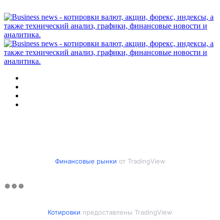
Меню
Искать
Switch
skin
Войти
Финансовые рынки
от TradingView
Котировки
предоставлены TradingView