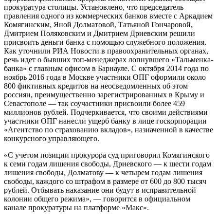
прокуратура столицы. Установлено, что председатель
правления одного из коммерческих банков вместе с Аркадием
Комягинским, Яной Долматовой, Татьяной Гончаровой,
Дмитрием Поляковским и Дмитрием Дриевским решили
присвоить деньги банка с помощью служебного положения.
Как уточнили РИА Новости в правоохранительных органах,
речь идет о бывших топ-менеджерах лопнувшего «Тальменка-
банка» с главным офисом в Барнауле. С октября 2014 года по
ноябрь 2016 года в Москве участники ОПГ оформили около
800 фиктивных кредитов на неосведомленных об этом
россиян, преимущественно зарегистрированных в Крыму и
Севастополе — так соучастники присвоили более 459
миллионов рублей. Подчеркивается, что своими действиями
участники ОПГ нанесли ущерб банку в лице госкорпорации
«Агентство по страхованию вкладов», назначенной в качестве
конкурсного управляющего.
«С учетом позиции прокурора суд приговорил Комягинского
к семи годам лишения свободы, Дриевского — к шести годам
лишения свободы, Долматову — к четырем годам лишения
свободы, каждого со штрафом в размере от 600 до 800 тысяч
рублей. Отбывать наказание они будут в исправительной
колонии общего режима», — говорится в официальном
канале прокуратуры на платформе «Макс».