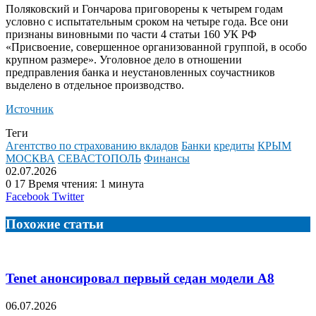
Поляковский и Гончарова приговорены к четырем годам
условно с испытательным сроком на четыре года. Все они
признаны виновными по части 4 статьи 160 УК РФ
«Присвоение, совершенное организованной группой, в особо
крупном размере». Уголовное дело в отношении
предправления банка и неустановленных соучастников
выделено в отдельное производство.
Источник
Теги
Агентство по страхованию вкладов
Банки
кредиты
КРЫМ
МОСКВА
СЕВАСТОПОЛЬ
Финансы
02.07.2026
0
17
Время чтения: 1 минута
LinkedIn
Tumblr
Reddit
Вконтакте
Одноклассники
Skype
Messenger
Messenger
WhatsApp
Telegram
Viber
Line
Поделиться
Facebook
Twitter
через
электронную
Похожие статьи
почту
Tenet анонсировал первый седан модели А8
06.07.2026