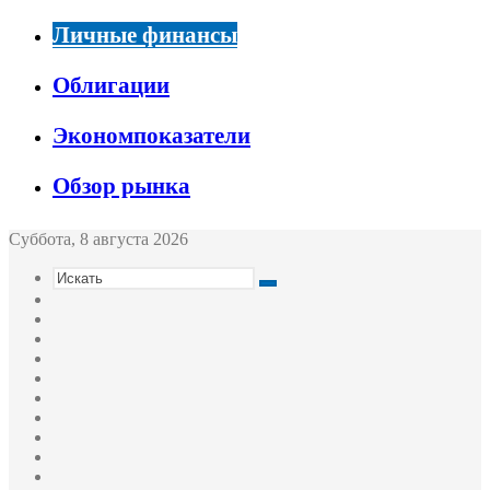
Личные финансы
Облигации
Экономпоказатели
Обзор рынка
Суббота, 8 августа 2026
Искать
Switch
skin
Sidebar
Случайная
статья
Войти
Twitter
YouTube
vk.com
Одноклассники
Telegram
RSS