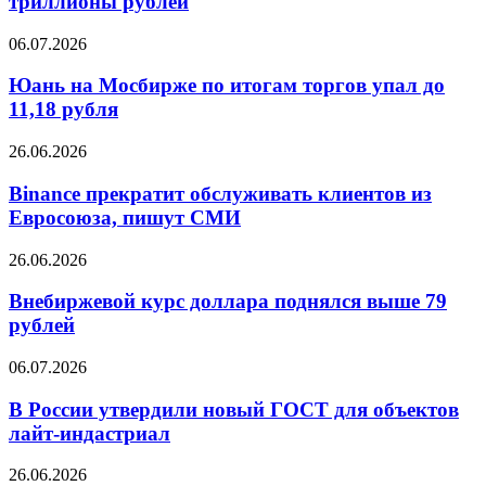
триллионы рублей
47%
исках
к
Юань
06.07.2026
полиции
на
на
Мосбирже
Юань на Мосбирже по итогам торгов упал до
триллионы
по
11,18 рубля
рублей
итогам
торгов
Binance
26.06.2026
упал
прекратит
до
обслуживать
Binance прекратит обслуживать клиентов из
11,18
клиентов
Евросоюза, пишут СМИ
рубля
из
Евросоюза,
Внебиржевой
26.06.2026
пишут
курс
СМИ
доллара
Внебиржевой курс доллара поднялся выше 79
поднялся
рублей
выше
79
В
06.07.2026
рублей
России
утвердили
В России утвердили новый ГОСТ для объектов
новый
лайт-индастриал
ГОСТ
для
Внебиржевой
26.06.2026
объектов