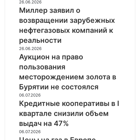
Миллер
26.06.2026
заявил
Миллер заявил о
о
возвращении зарубежных
возвращении
зарубежных
нефтегазовых компаний к
нефтегазовых
реальности
компаний
к
Аукцион
26.06.2026
реальности
на
Аукцион на право
право
пользования
пользования
месторождением
месторождением золота в
золота
Бурятии не состоялся
в
Бурятии
Кредитные
06.07.2026
не
кооперативы
Кредитные кооперативы в I
состоялся
в
квартале снизили объем
I
квартале
выдач на 47%
снизили
Цены
06.07.2026
объем
на