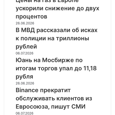
Цены на газ в Европе
выдач
газ
на
ускорили снижение до двух
в
47%
Европе
процентов
ускорили
В
26.06.2026
снижение
МВД
В МВД рассказали об исках
до
рассказали
двух
к полиции на триллионы
об
процентов
исках
рублей
к
Юань
06.07.2026
полиции
на
Юань на Мосбирже по
на
Мосбирже
триллионы
итогам торгов упал до 11,18
по
рублей
итогам
рубля
торгов
Binance
26.06.2026
упал
прекратит
Binance прекратит
до
обслуживать
11,18
обслуживать клиентов из
клиентов
рубля
из
Евросоюза, пишут СМИ
Евросоюза,
Выдача
06.07.2026