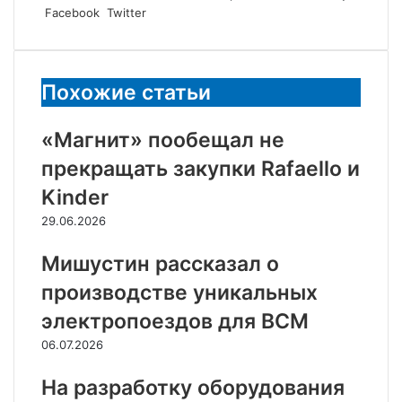
LinkedIn
Tumblr
Reddit
Вконтакте
Одноклассники
Skype
Messenger
Messenger
WhatsApp
Telegram
Viber
Line
Поделиться
Facebook
Twitter
через
электронную
почту
Похожие статьи
«Магнит» пообещал не
прекращать закупки Rafaello и
Kinder
29.06.2026
Мишустин рассказал о
производстве уникальных
электропоездов для ВСМ
06.07.2026
На разработку оборудования