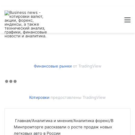
Войти
Switch
Искат
М
skin
Финансовые рынки
от TradingView
Котировки
предоставлены TradingView
Главная
/
Аналитика и мнения
/
Аналитика форекс
/
В
Минпромторге рассказали о росте продаж новых
легковых авто в России