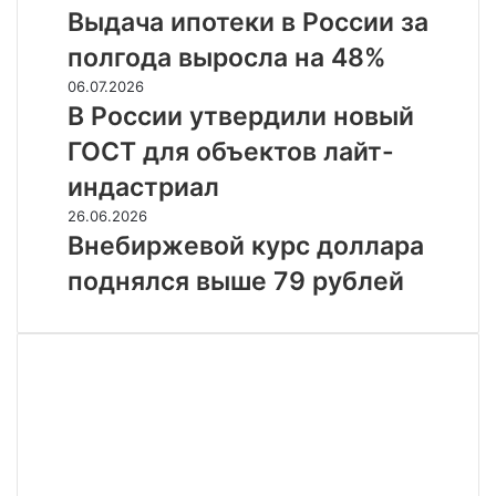
пишут
ипотеки
Выдача ипотеки в России за
СМИ
в
полгода выросла на 48%
России
за
В
06.07.2026
полгода
России
В России утвердили новый
выросла
утвердили
ГОСТ для объектов лайт-
на
новый
48%
ГОСТ
индастриал
для
Внебиржевой
26.06.2026
объектов
курс
Внебиржевой курс доллара
лайт-
доллара
индастриал
поднялся выше 79 рублей
поднялся
выше
79
рублей