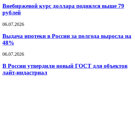
СМИ
доллара
Внебиржевой курс доллара поднялся выше 79
поднялся
рублей
выше
79
Выдача
06.07.2026
рублей
ипотеки
в
Выдача ипотеки в России за полгода выросла на
России
48%
за
полгода
В
06.07.2026
выросла
России
на
утвердили
В России утвердили новый ГОСТ для объектов
48%
новый
лайт-индастриал
ГОСТ
для
объектов
лайт-
индастриал