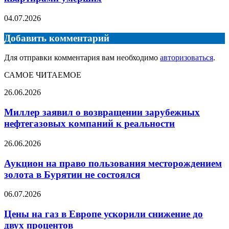
04.07.2026
Добавить комментарий
Для отправки комментария вам необходимо
авторизоваться
.
САМОЕ ЧИТАЕМОЕ
Миллер
26.06.2026
заявил
о
Миллер заявил о возвращении зарубежных
возвращении
нефтегазовых компаний к реальности
зарубежных
нефтегазовых
Аукцион
26.06.2026
компаний
на
к
право
Аукцион на право пользования месторождением
реальности
пользования
золота в Бурятии не состоялся
месторождением
золота
Цены
06.07.2026
в
на
Бурятии
газ
Цены на газ в Европе ускорили снижение до
не
в
двух процентов
состоялся