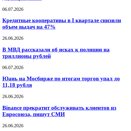
Европе
ускорили
Кредитные
06.07.2026
снижение
кооперативы
до
в
Кредитные кооперативы в I квартале снизили
двух
I
объем выдач на 47%
процентов
квартале
снизили
В
26.06.2026
объем
МВД
выдач
рассказали
В МВД рассказали об исках к полиции на
на
об
триллионы рублей
47%
исках
к
Юань
06.07.2026
полиции
на
на
Мосбирже
Юань на Мосбирже по итогам торгов упал до
триллионы
по
11,18 рубля
рублей
итогам
торгов
Binance
26.06.2026
упал
прекратит
до
обслуживать
Binance прекратит обслуживать клиентов из
11,18
клиентов
Евросоюза, пишут СМИ
рубля
из
Евросоюза,
Внебиржевой
26.06.2026
пишут
курс