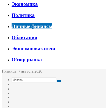
Экономика
Политика
Личные финансы
Облигации
Экономпоказатели
Обзор рынка
Пятница, 7 августа 2026
Искать
Switch
skin
Sidebar
Случайная
статья
Войти
Twitter
YouTube