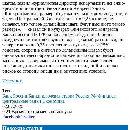
шагом, заявил журналистам директор департамента денежно-
кредитной политики Банка России Андрей Ганган.
«Конкретный шаг, размер обсуждается на каждом заседании, и
то, что Центральный Банк сделал шаг в 0,25 в июне, не
означает, что теперь дальнейшие шаги будут именного такого
размера», — сказал он в кулуарах Финансового конгресса
Банка России. ЦБ РФ на последнем заседании 19 июня
ожидаемо снизил ключевую ставку – девятый раз подряд, но
теперь только на 0,25 процентного пункта, до 14,25%
годовых, сохранив сигнал по дальнейшим шагам: будет
оценивать целесообразность снижения ставки на ближайших
заседаниях в зависимости от устойчивости замедления
инфляции, динамики инфляционных ожиданий и оценки
рисков со стороны внешних и внутренних условий.
Источник
Теги
Банк России
Банки
ключевая ставка
Россия
РФ
Финансы
центральные банки
Экономика
02.07.2026
0
21
Время чтения меньше минуты
LinkedIn
Tumblr
Reddit
Вконтакте
Одноклассники
Skype
Messenger
Messenger
WhatsApp
Telegram
Viber
Line
Поделиться
Facebook
Twitter
через
электронную
Похожие статьи