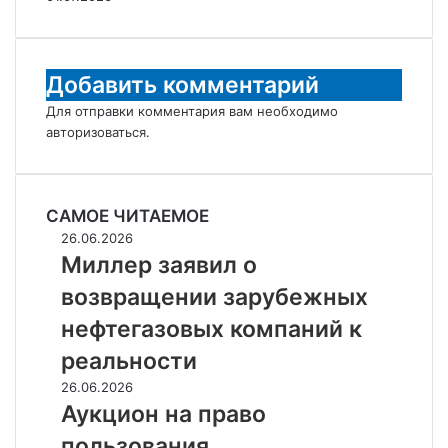
Добавить комментарий
Для отправки комментария вам необходимо
авторизоваться
.
САМОЕ ЧИТАЕМОЕ
Миллер
26.06.2026
заявил
Миллер заявил о
о
возвращении зарубежных
возвращении
зарубежных
нефтегазовых компаний к
нефтегазовых
реальности
компаний
к
Аукцион
26.06.2026
реальности
на
Аукцион на право
право
пользования