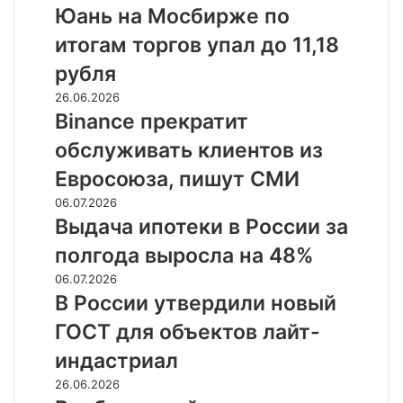
на
Юань на Мосбирже по
на
Мосбирже
триллионы
итогам торгов упал до 11,18
по
рублей
итогам
рубля
торгов
Binance
26.06.2026
упал
прекратит
Binance прекратит
до
обслуживать
11,18
обслуживать клиентов из
клиентов
рубля
из
Евросоюза, пишут СМИ
Евросоюза,
Выдача
06.07.2026
пишут
ипотеки
Выдача ипотеки в России за
СМИ
в
полгода выросла на 48%
России
за
В
06.07.2026
полгода
России
В России утвердили новый
выросла
утвердили
ГОСТ для объектов лайт-
на
новый
48%
ГОСТ
индастриал
для
Внебиржевой
26.06.2026
объектов
курс