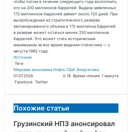
чтобы потом в течение следующего года восполнить
его на 200 миллионов баррелей. Выдача заявленных
172 миллионов баррелей займет около 120 дней. При
высвобождении из стратегического резерва
запланированного объема в 172 миллиона баррелей
в резерве может остаться менее 250 миллионов
баррелей. Это может стать историческим
минимумом за все время ведения статистики — с
августа 1982 года.
Источник
Теги
Мировая экономика
Нефть
США
Энергетика
01.07.2026
0
18
Время чтения: 1 минута
LinkedIn
Tumblr
Reddit
Вконтакте
Одноклассники
Skype
Messenger
Messenger
WhatsApp
Telegram
Viber
Line
Поделиться
Facebook
Twitter
через
электронную
почту
Похожие статьи
Грузинский НПЗ анонсировал