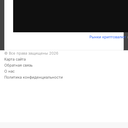
Рынки криптовалют
© Все права защищены 2026
Карта сайта
Обратная связь
О нас
Политика конфиденциальности
Twitter
YouTube
vk.com
Одноклассники
Telegram
RSS
Кнопка
«Наверх»