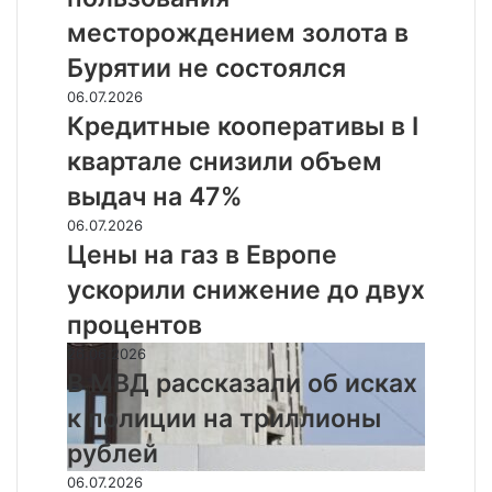
пользования
месторождением
месторождением золота в
золота
Бурятии не состоялся
в
Бурятии
Кредитные
06.07.2026
не
кооперативы
Кредитные кооперативы в I
состоялся
в
квартале снизили объем
I
квартале
выдач на 47%
снизили
Цены
06.07.2026
объем
на
Цены на газ в Европе
выдач
газ
на
ускорили снижение до двух
в
47%
Европе
процентов
ускорили
В
26.06.2026
снижение
МВД
В МВД рассказали об исках
до
рассказали
двух
к полиции на триллионы
об
процентов
исках
рублей
к
Юань
06.07.2026
полиции