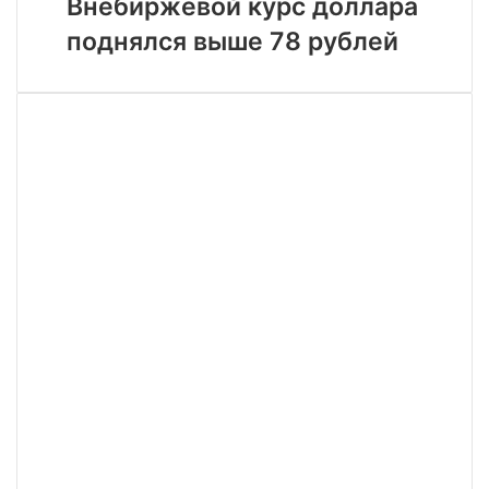
Внебиржевой курс доллара
лайт-
доллара
индастриал
поднялся выше 78 рублей
поднялся
выше
78
рублей