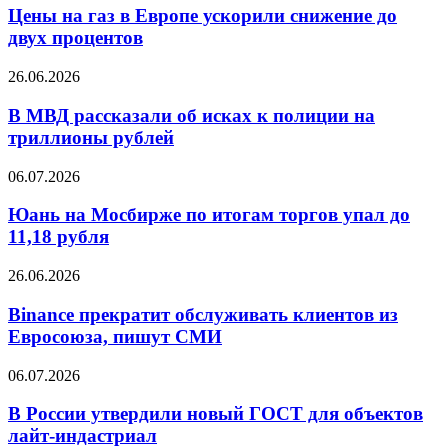
выдач
газ
Цены на газ в Европе ускорили снижение до
на
в
двух процентов
47%
Европе
ускорили
В
26.06.2026
снижение
МВД
до
рассказали
В МВД рассказали об исках к полиции на
двух
об
триллионы рублей
процентов
исках
к
Юань
06.07.2026
полиции
на
на
Мосбирже
Юань на Мосбирже по итогам торгов упал до
триллионы
по
11,18 рубля
рублей
итогам
торгов
Binance
26.06.2026
упал
прекратит
до
обслуживать
Binance прекратит обслуживать клиентов из
11,18
клиентов
Евросоюза, пишут СМИ
рубля
из
Евросоюза,
В
06.07.2026
пишут
России
СМИ
утвердили
В России утвердили новый ГОСТ для объектов
новый
лайт-индастриал
ГОСТ