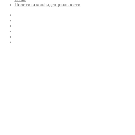
Политика конфиденциальности
Twitter
YouTube
vk.com
Одноклассники
Telegram
RSS
Кнопка
«Наверх»