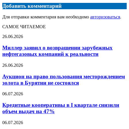
Добавить комментарий
Для отправки комментария вам необходимо
авторизоваться
.
САМОЕ ЧИТАЕМОЕ
Миллер
26.06.2026
заявил
о
Миллер заявил о возвращении зарубежных
возвращении
нефтегазовых компаний к реальности
зарубежных
нефтегазовых
Аукцион
26.06.2026
компаний
на
к
право
Аукцион на право пользования месторождением
реальности
пользования
золота в Бурятии не состоялся
месторождением
золота
Кредитные
06.07.2026
в
кооперативы
Бурятии
в
Кредитные кооперативы в I квартале снизили
не
I
объем выдач на 47%
состоялся
квартале
снизили
Цены
06.07.2026
объем
на