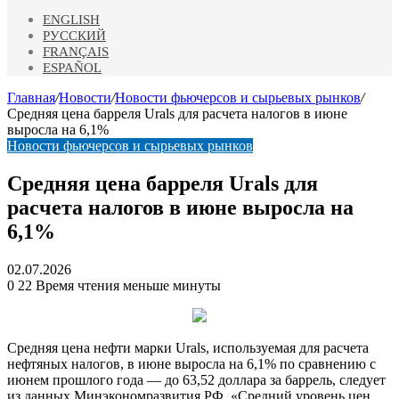
ENGLISH
РУССКИЙ
FRANÇAIS
ESPAÑOL
Главная
/
Новости
/
Новости фьючерсов и сырьевых рынков
/
Средняя цена барреля Urals для расчета налогов в июне
выросла на 6,1%
Новости фьючерсов и сырьевых рынков
Средняя цена барреля Urals для
расчета налогов в июне выросла на
6,1%
02.07.2026
0
22
Время чтения меньше минуты
Средняя цена нефти марки Urals, используемая для расчета
нефтяных налогов, в июне выросла на 6,1% по сравнению с
июнем прошлого года — до 63,52 доллара за баррель, следует
из данных Минэкономразвития РФ. «Средний уровень цен