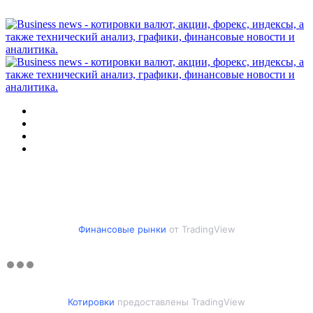
Меню
Искать
Switch
skin
Войти
Финансовые рынки
от TradingView
Котировки
предоставлены TradingView