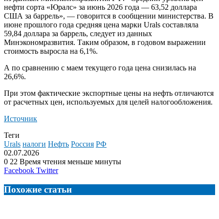
нефти сорта «Юралс» за июнь 2026 года — 63,52 доллара
США за
баррель», — говорится в сообщении министерства. В
июне прошлого года средняя цена марки Urals составляла
59,84 доллара за баррель, следует из данных
Минэкономразвития. Таким образом, в годовом выражении
стоимость выросла на 6,1%.
А по сравнению с маем текущего года цена снизилась на
26,6%.
При этом фактические экспортные цены на нефть отличаются
от расчетных цен, используемых для целей налогообложения.
Источник
Теги
Urals
налоги
Нефть
Россия
РФ
02.07.2026
0
22
Время чтения меньше минуты
LinkedIn
Tumblr
Reddit
Вконтакте
Одноклассники
Skype
Messenger
Messenger
WhatsApp
Telegram
Viber
Line
Поделиться
Facebook
Twitter
через
электронную
Похожие статьи
почту