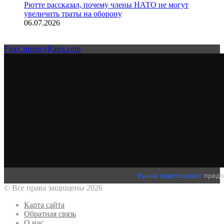
Рютте рассказал, почему члены НАТО не могут
увеличить траты на оборону
06.07.2026
FreeCurrencyRates.com
Рынки криптовалют
предо
© Все права защищены 2026
Карта сайта
Обратная связь
О нас