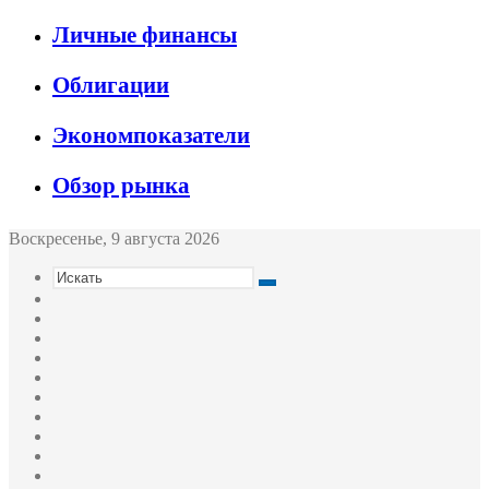
Личные финансы
Облигации
Экономпоказатели
Обзор рынка
Воскресенье, 9 августа 2026
Искать
Switch
skin
Sidebar
Случайная
статья
Войти
Twitter
YouTube
vk.com
Одноклассники
Telegram
RSS