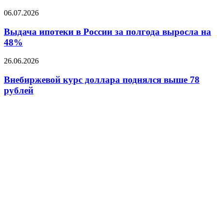
для
Выдача
06.07.2026
объектов
ипотеки
лайт-
в
Выдача ипотеки в России за полгода выросла на
индастриал
России
48%
за
полгода
Внебиржевой
26.06.2026
выросла
курс
на
доллара
Внебиржевой курс доллара поднялся выше 78
48%
поднялся
рублей
выше
78
рублей