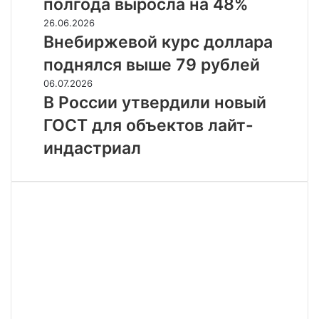
полгода выросла на 48%
России
за
Внебиржевой
26.06.2026
полгода
курс
Внебиржевой курс доллара
выросла
доллара
поднялся выше 79 рублей
на
поднялся
48%
выше
В
06.07.2026
79
России
В России утвердили новый
рублей
утвердили
ГОСТ для объектов лайт-
новый
ГОСТ
индастриал
для
объектов
лайт-
индастриал