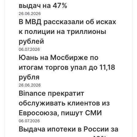
квартале
выдач на 47%
снизили
В
26.06.2026
объем
МВД
В МВД рассказали об исках
выдач
рассказали
на
к полиции на триллионы
об
47%
исках
рублей
к
Юань
06.07.2026
полиции
на
Юань на Мосбирже по
на
Мосбирже
триллионы
итогам торгов упал до 11,18
по
рублей
итогам
рубля
торгов
Binance
26.06.2026
упал
прекратит
Binance прекратит
до
обслуживать
11,18
обслуживать клиентов из
клиентов
рубля
из
Евросоюза, пишут СМИ
Евросоюза,
Выдача
06.07.2026
пишут
ипотеки
Выдача ипотеки в России за
СМИ
в