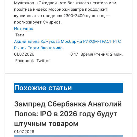
Муштаков. «Ожидаем, что без явного негатива или
позитива индекс Мосбиржи завтра продолжит
курсировать в пределах 2300-2400 пунктов», —
прогнозирует Смирнов.
Источник
Теги
Акции
Елена Кожухова
Мосбиржа
РИКОМ-ТРАСТ
РТС
Рынок
Торги
Экономика
01.07.2026
0
17
Время чтения: 2 мин.
LinkedIn
Tumblr
Reddit
Вконтакте
Одноклассники
Skype
Messenger
Messenger
WhatsApp
Telegram
Viber
Line
Поделиться
Facebook
Twitter
через
электронную
почту
Похожие статьи
Зампред Сбербанка Анатолий
Попов: IPO в 2026 году будут
штучным товаром
01.07.2026