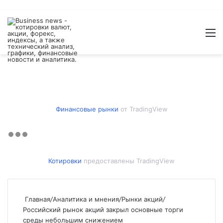
Войти
Switch
Искат
М
skin
Финансовые рынки
от TradingView
Котировки
предоставлены TradingView
Главная
/
Аналитика и мнения
/
Рынки акций
/
Российский рынок акций закрыл основные торги
среды небольшим снижением