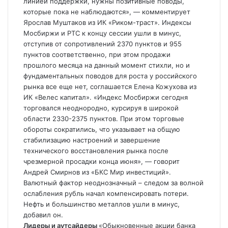
линией поддержки, нужны позитивные поводы,
которые пока не наблюдаются», — комментирует
Ярослав Муштаков из ИК «Риком-траст». Индексы
Мосбиржи и РТС к концу сессии ушли в минус,
отступив от сопротивлений 2370 пунктов и 955
пунктов соответственно, при этом продажи
прошлого месяца на данный момент стихли, но и
фундаментальных поводов для роста у российского
рынка все еще нет, соглашается Елена Кожухова из
ИК «Велес капитал». «Индекс Мосбиржи сегодня
торговался неоднородно, курсируя в широкой
области 2330-2375 пунктов. При этом торговые
обороты сократились, что указывает на общую
стабилизацию настроений и завершение
технического восстановления рынка после
чрезмерной просадки конца июня», — говорит
Андрей Смирнов из «БКС Мир инвестиций».
Валютный фактор неоднозначный – следом за волной
ослабления рубль начал компенсировать потери.
Нефть и большинство металлов ушли в минус,
добавил он.
Лидеры и аутсайдеры
«Обыкновенные акции банка