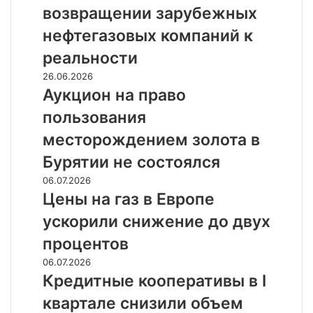
о
возвращении зарубежных
возвращении
зарубежных
нефтегазовых компаний к
нефтегазовых
реальности
компаний
к
Аукцион
26.06.2026
реальности
на
Аукцион на право
право
пользования
пользования
месторождением
месторождением золота в
золота
Бурятии не состоялся
в
Бурятии
Цены
06.07.2026
не
на
Цены на газ в Европе
состоялся
газ
ускорили снижение до двух
в
Европе
процентов
ускорили
Кредитные
06.07.2026
снижение
кооперативы
Кредитные кооперативы в I
до
в
двух
квартале снизили объем
I
процентов