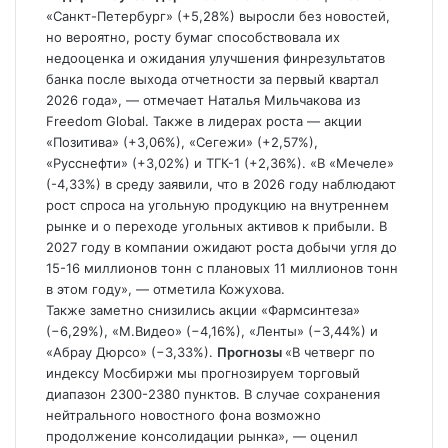
«Санкт-Петербург» (+5,28%) выросли без новостей,
но вероятно, росту бумаг способствовала их
недооценка и ожидания улучшения финрезультатов
банка после выхода отчетности за первый квартал
2026 года», — отмечает Наталья Мильчакова из
Freedom Global. Также в лидерах роста — акции
«Позитива» (+3,06%), «Сегежи» (+2,57%),
«Русснефти» (+3,02%) и ТГК-1 (+2,36%). «В «Мечеле»
(-4,33%) в среду заявили, что в 2026 году наблюдают
рост спроса на угольную продукцию на внутреннем
рынке и о переходе угольных активов к прибыли. В
2027 году в компании ожидают роста добычи угля до
15-16 миллионов тонн с плановых 11 миллионов тонн
в этом году», — отметила Кожухова.
Также заметно снизились акции «Фармсинтеза»
(−6,29%), «М.Видео» (−4,16%), «Ленты» (−3,44%) и
«Абрау Дюрсо» (−3,33%).
Прогнозы
«В четверг по
индексу Мосбиржи мы прогнозируем торговый
диапазон 2300-2380 пунктов. В случае сохранения
нейтрального новостного фона возможно
продолжение консолидации рынка», — оценил