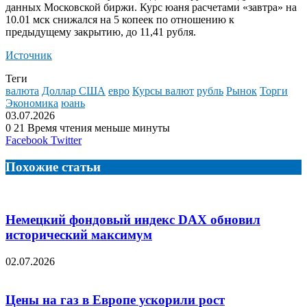
данных Московской биржи. Курс юаня расчетами «завтра» на
10.01 мск снижался на 5 копеек по отношению к
предыдущему закрытию, до 11,41
рубля.
Источник
Теги
валюта
Доллар США
евро
Курсы валют
рубль
Рынок
Торги
Экономика
юань
03.07.2026
0
21
Время чтения меньше минуты
LinkedIn
Tumblr
Reddit
Вконтакте
Одноклассники
Skype
Messenger
Messenger
WhatsApp
Telegram
Viber
Line
Поделиться
Facebook
Twitter
через
электронную
Похожие статьи
почту
Немецкий фондовый индекс DAX обновил
исторический максимум
02.07.2026
Цены на газ в Европе ускорили рост