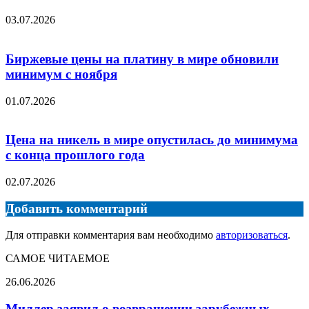
03.07.2026
Биржевые цены на платину в мире обновили
минимум с ноября
01.07.2026
Цена на никель в мире опустилась до минимума
с конца прошлого года
02.07.2026
Добавить комментарий
Для отправки комментария вам необходимо
авторизоваться
.
САМОЕ ЧИТАЕМОЕ
Миллер
26.06.2026
заявил
о
Миллер заявил о возвращении зарубежных