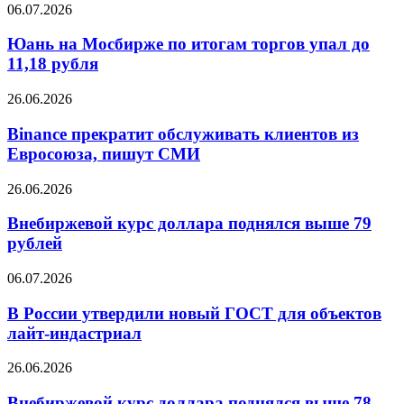
Юань
06.07.2026
полиции
на
на
Мосбирже
Юань на Мосбирже по итогам торгов упал до
триллионы
по
11,18 рубля
рублей
итогам
торгов
Binance
26.06.2026
упал
прекратит
до
обслуживать
Binance прекратит обслуживать клиентов из
11,18
клиентов
Евросоюза, пишут СМИ
рубля
из
Евросоюза,
Внебиржевой
26.06.2026
пишут
курс
СМИ
доллара
Внебиржевой курс доллара поднялся выше 79
поднялся
рублей
выше
79
В
06.07.2026
рублей
России
утвердили
В России утвердили новый ГОСТ для объектов
новый
лайт-индастриал
ГОСТ
для
Внебиржевой
26.06.2026
объектов
курс
лайт-
доллара
Внебиржевой курс доллара поднялся выше 78