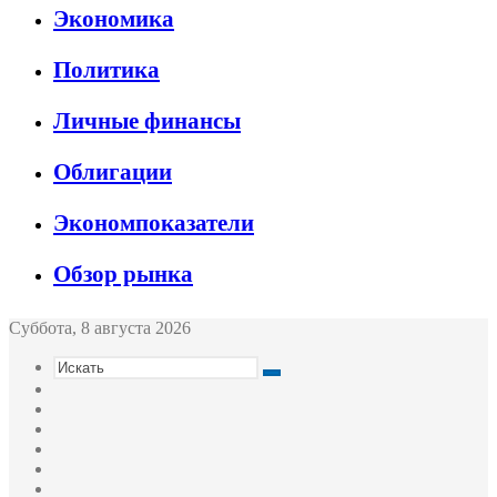
Экономика
Политика
Личные финансы
Облигации
Экономпоказатели
Обзор рынка
Суббота, 8 августа 2026
Искать
Switch
skin
Sidebar
Случайная
статья
Войти
Twitter
YouTube