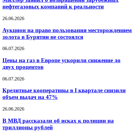
возвращении
нефтегазовых компаний к реальности
зарубежных
нефтегазовых
Аукцион
26.06.2026
компаний
на
к
право
Аукцион на право пользования месторождением
реальности
пользования
золота в Бурятии не состоялся
месторождением
золота
Цены
06.07.2026
в
на
Бурятии
газ
Цены на газ в Европе ускорили снижение до
не
в
двух процентов
состоялся
Европе
ускорили
Кредитные
06.07.2026
снижение
кооперативы
до
в
Кредитные кооперативы в I квартале снизили
двух
I
объем выдач на 47%
процентов
квартале
снизили
В
26.06.2026
объем
МВД
выдач
рассказали
В МВД рассказали об исках к полиции на
на
об
триллионы рублей
47%
исках
к