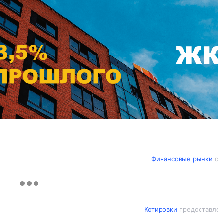
Финансовые рынки
о
Котировки
предоставле