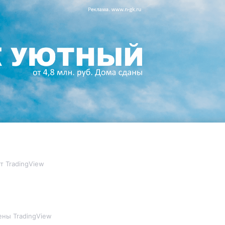
т TradingView
ны TradingView