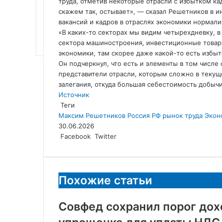
труда, отметив некоторые отрасли с избытком ка
скажем так, остывает», — сказал Решетников в и
вакансий и кадров в отраслях экономики нормали
«В каких-то секторах мы видим четырехдневку, в
сектора машиностроения, инвестиционные товары
экономики, там скорее даже какой-то есть избыт
Он подчеркнул, что есть и элементы в том числе
представители отрасли, которым сложно в текущ
залегания, откуда большая себестоимость добыч
Источник
Теги
Максим Решетников
Россия
РФ
рынок труда
Экон
30.06.2026
LinkedIn
Tumblr
Reddit
Вконтакте
Одноклассники
Skype
Messenger
Messenger
WhatsApp
Telegram
Viber
Line
Поделиться
Facebook
Twitter
через
электронную
почту
Похожие статьи
Совфед сохранил порог дох