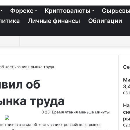
Форекс
Криптовалюты
Сырьевы
литика
Личные финансы
Облигации
Switch
Sidebar
Случайная
Войти
Twitter
YouTube
vk.com
Одноклассники
Telegram
RSS
Искать
skin
статья
Се
об «остывании» рынка труда
Зак
вил об
Ми
3,
03.
ынка труда
На
си
0
23
Время чтения меньше минуты
ры
шетников заявил об «остывании» российского рынка
02.