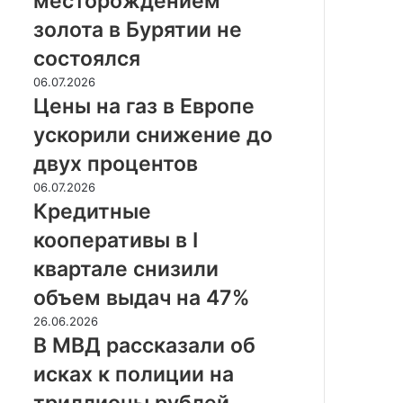
месторождением
золота
золота в Бурятии не
в
Бурятии
состоялся
не
Цены
06.07.2026
состоялся
на
Цены на газ в Европе
газ
ускорили снижение до
в
Европе
двух процентов
ускорили
Кредитные
06.07.2026
снижение
кооперативы
Кредитные
до
в
двух
кооперативы в I
I
процентов
квартале
квартале снизили
снизили
объем выдач на 47%
объем
выдач
В
26.06.2026
на
МВД
В МВД рассказали об
47%
рассказали
исках к полиции на
об
исках
триллионы рублей