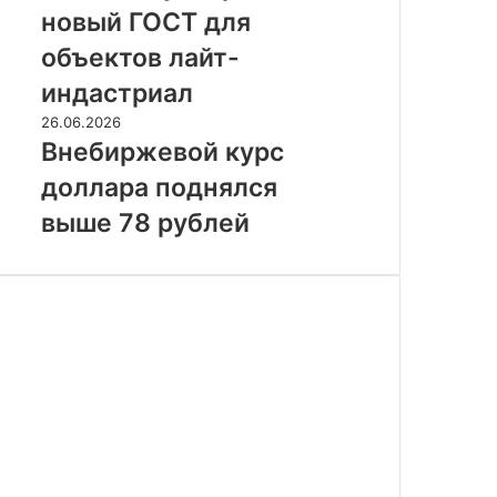
утвердили
новый ГОСТ для
новый
ГОСТ
объектов лайт-
для
индастриал
объектов
лайт-
Внебиржевой
26.06.2026
индастриал
курс
Внебиржевой курс
доллара
доллара поднялся
поднялся
выше
выше 78 рублей
78
рублей