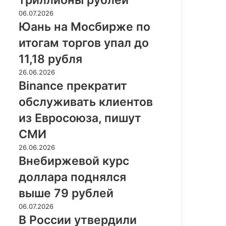
к
Юань
06.07.2026
полиции
на
Юань на Мосбирже по
на
Мосбирже
триллионы
итогам торгов упал до
по
рублей
итогам
11,18 рубля
торгов
Binance
26.06.2026
упал
прекратит
Binance прекратит
до
обслуживать
11,18
обслуживать клиентов
клиентов
рубля
из
из Евросоюза, пишут
Евросоюза,
СМИ
пишут
СМИ
Внебиржевой
26.06.2026
курс
Внебиржевой курс
доллара
доллара поднялся
поднялся
выше
выше 79 рублей
79
В
06.07.2026
рублей
России
В России утвердили