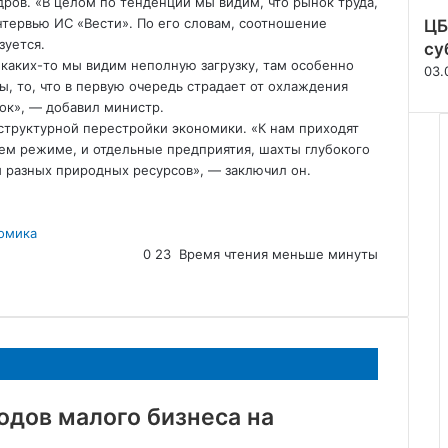
дров. «В целом по тенденции мы видим, что рынок труда,
нтервью ИС «Вести». По его словам,
соотношение
ЦБ
зуется.
су
 каких-то мы видим неполную загрузку, там особенно
03.
, то, что в первую очередь страдает от охлаждения
ок», — добавил министр.
 структурной перестройки экономики. «К нам приходят
ем режиме, и отдельные предприятия, шахты глубокого
и разных природных ресурсов», — заключил он.
омика
0
23
Время чтения меньше минуты
одов малого бизнеса на