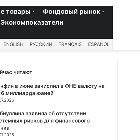
е товары
Фондовый рынок
Экономпоказатели
ENGLISH
РУССКИЙ
FRANÇAIS
ESPAÑOL
йчас читают
рыть
нфин в июне зачислил в ФНБ валюту на
46 миллиарда юаней
07.2026
биуллина заявила об отсутствии
стемных рисков для финансового
нка
07.2026