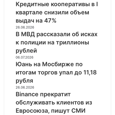
кооперативы
Кредитные кооперативы в I
до
в
двух
квартале снизили объем
I
процентов
квартале
выдач на 47%
снизили
В
26.06.2026
объем
МВД
В МВД рассказали об исках
выдач
рассказали
на
к полиции на триллионы
об
47%
исках
рублей
к
Юань
06.07.2026
полиции
на
Юань на Мосбирже по
на
Мосбирже
триллионы
итогам торгов упал до 11,18
по
рублей
итогам
рубля
торгов
Binance
26.06.2026
упал
прекратит
Binance прекратит
до
обслуживать
11,18
обслуживать клиентов из
клиентов
рубля
из
Евросоюза, пишут СМИ
Евросоюза,