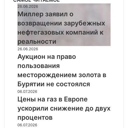
САМОЕ ЧИТАЕМОЕ
Миллер
26.06.2026
заявил
Миллер заявил о
о
возвращении зарубежных
возвращении
зарубежных
нефтегазовых компаний к
нефтегазовых
реальности
компаний
к
Аукцион
26.06.2026
реальности
на
Аукцион на право
право
пользования
пользования
месторождением
месторождением золота в
золота
Бурятии не состоялся
в
Бурятии
Цены
06.07.2026
не
на
Цены на газ в Европе
состоялся
газ
ускорили снижение до двух
в
Европе
процентов
ускорили
Кредитные
06.07.2026
снижение