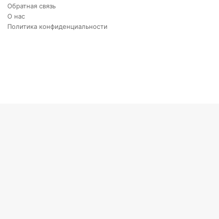
Обратная связь
О нас
Политика конфиденциальности
Twitter
YouTube
vk.com
Одноклассники
Telegram
RSS
Кнопка
«Наверх»