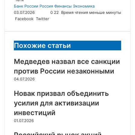
Банк России
Россия
Финансы
Экономика
03.07.2026
0
22
Время чтения меньше минуты
LinkedIn
Tumblr
Reddit
Вконтакте
Одноклассники
Skype
Messenger
Messenger
WhatsApp
Telegram
Viber
Line
Поделиться
Facebook
Twitter
через
электронную
почту
Похожие статьи
Медведев назвал все санкции
против России незаконными
04.07.2026
Новак призвал объединить
усилия для активизации
инвестиций
01.07.2026