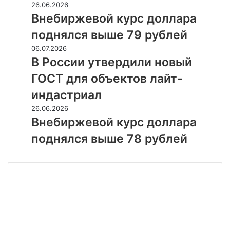
Внебиржевой
26.06.2026
пишут
курс
Внебиржевой курс доллара
СМИ
доллара
поднялся выше 79 рублей
поднялся
выше
В
06.07.2026
79
России
В России утвердили новый
рублей
утвердили
ГОСТ для объектов лайт-
новый
ГОСТ
индастриал
для
Внебиржевой
26.06.2026
объектов
курс
Внебиржевой курс доллара
лайт-
доллара
индастриал
поднялся выше 78 рублей
поднялся
выше
78
рублей