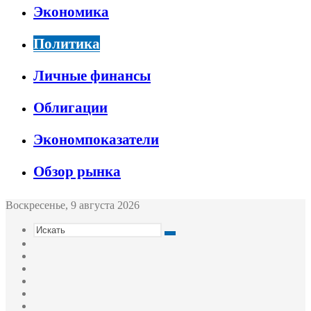
Экономика
Политика
Личные финансы
Облигации
Экономпоказатели
Обзор рынка
Воскресенье, 9 августа 2026
Искать
Switch
skin
Sidebar
Случайная
статья
Войти
Twitter
YouTube