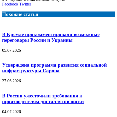
LinkedIn
Tumblr
Reddit
Вконтакте
Одноклассники
Skype
Messenger
Messenger
WhatsApp
Telegram
Viber
Line
Поделиться
Facebook
Twitter
через
электронную
Похожие статьи
почту
В Кремле прокомментировали возможные
переговоры России и Украины
05.07.2026
Утверждена программа развития социальной
инфраструктуры Сарова
27.06.2026
В России ужесточили требования к
производителям дистиллятов виски
04.07.2026