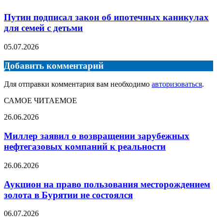
Путин подписал закон об ипотечных каникулах
для семей с детьми
05.07.2026
Добавить комментарий
Для отправки комментария вам необходимо
авторизоваться
.
САМОЕ ЧИТАЕМОЕ
Миллер
26.06.2026
заявил
о
Миллер заявил о возвращении зарубежных
возвращении
нефтегазовых компаний к реальности
зарубежных
нефтегазовых
Аукцион
26.06.2026
компаний
на
к
право
Аукцион на право пользования месторождением
реальности
пользования
золота в Бурятии не состоялся
месторождением
золота
Кредитные
06.07.2026