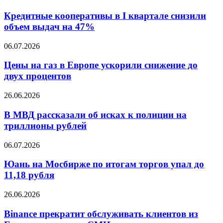
в
кооперативы
Бурятии
в
Кредитные кооперативы в I квартале снизили
не
I
объем выдач на 47%
состоялся
квартале
снизили
Цены
06.07.2026
объем
на
выдач
газ
Цены на газ в Европе ускорили снижение до
на
в
двух процентов
47%
Европе
ускорили
В
26.06.2026
снижение
МВД
до
рассказали
В МВД рассказали об исках к полиции на
двух
об
триллионы рублей
процентов
исках
к
Юань
06.07.2026
полиции
на
на
Мосбирже
Юань на Мосбирже по итогам торгов упал до
триллионы
по
11,18 рубля
рублей
итогам
торгов
Binance
26.06.2026
упал
прекратит
до
обслуживать
Binance прекратит обслуживать клиентов из
11,18
клиентов