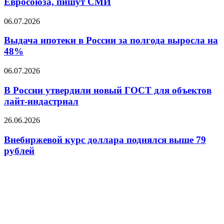
Евросоюза, пишут СМИ
рубля
из
Евросоюза,
Выдача
06.07.2026
пишут
ипотеки
СМИ
в
Выдача ипотеки в России за полгода выросла на
России
48%
за
полгода
В
06.07.2026
выросла
России
на
утвердили
В России утвердили новый ГОСТ для объектов
48%
новый
лайт-индастриал
ГОСТ
для
Внебиржевой
26.06.2026
объектов
курс
лайт-
доллара
Внебиржевой курс доллара поднялся выше 79
индастриал
поднялся
рублей
выше
79
рублей