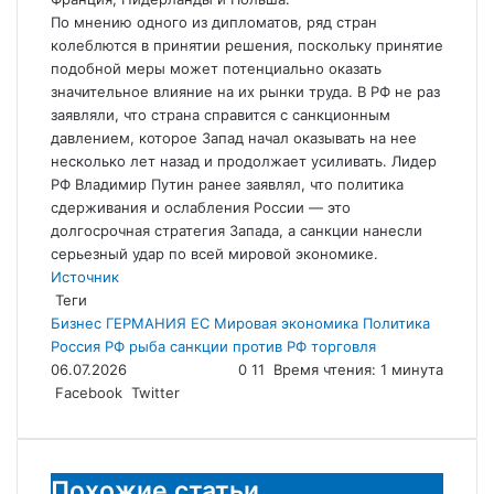
По мнению одного из дипломатов, ряд стран
колеблются в принятии решения, поскольку принятие
подобной меры может потенциально оказать
значительное влияние на их рынки труда. В РФ не раз
заявляли, что страна справится с санкционным
давлением, которое Запад начал оказывать на нее
несколько лет назад и продолжает усиливать. Лидер
РФ Владимир Путин ранее заявлял, что политика
сдерживания и ослабления России — это
долгосрочная стратегия Запада, а санкции нанесли
серьезный удар по всей мировой экономике.
Источник
Теги
Бизнес
ГЕРМАНИЯ
ЕС
Мировая экономика
Политика
Россия
РФ
рыба
санкции против РФ
торговля
06.07.2026
0
11
Время чтения: 1 минута
LinkedIn
Tumblr
Reddit
Вконтакте
Одноклассники
Skype
Messenger
Messenger
WhatsApp
Telegram
Viber
Line
Поделиться
Facebook
Twitter
через
электронную
почту
Похожие статьи