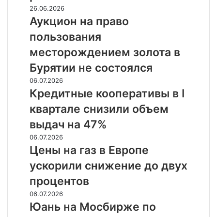
к
Аукцион
26.06.2026
реальности
на
Аукцион на право
право
пользования
пользования
месторождением
месторождением золота в
золота
Бурятии не состоялся
в
Бурятии
Кредитные
06.07.2026
не
кооперативы
Кредитные кооперативы в I
состоялся
в
квартале снизили объем
I
квартале
выдач на 47%
снизили
Цены
06.07.2026
объем
на
Цены на газ в Европе
выдач
газ
на
ускорили снижение до двух
в
47%
Европе
процентов
ускорили
Юань
06.07.2026
снижение
на
Юань на Мосбирже по
до
Мосбирже