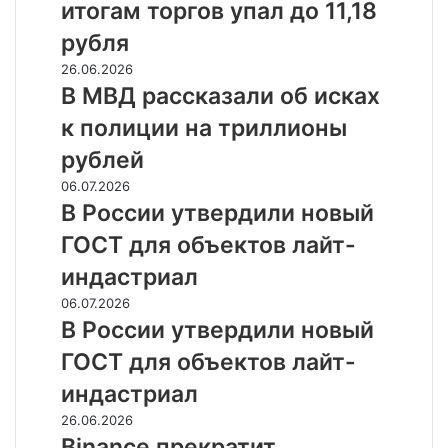
двух
итогам торгов упал до 11,18
по
процентов
итогам
рубля
торгов
В
26.06.2026
упал
МВД
В МВД рассказали об исках
до
рассказали
11,18
к полиции на триллионы
об
рубля
исках
рублей
к
В
06.07.2026
полиции
России
В России утвердили новый
на
утвердили
триллионы
ГОСТ для объектов лайт-
новый
рублей
ГОСТ
индастриал
для
В
06.07.2026
объектов
России
В России утвердили новый
лайт-
утвердили
индастриал
ГОСТ для объектов лайт-
новый
ГОСТ
индастриал
для
Binance
26.06.2026
объектов
прекратит
Binance прекратит