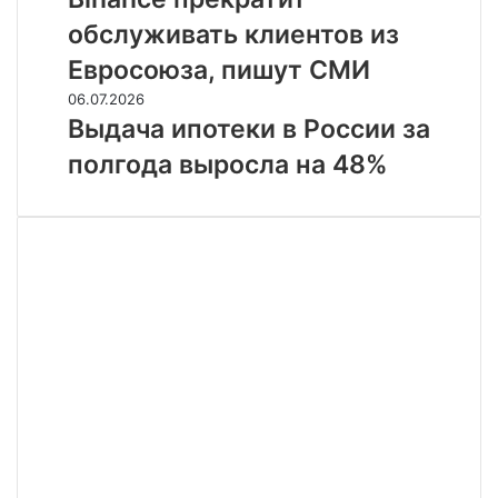
лайт-
обслуживать
индастриал
обслуживать клиентов из
клиентов
из
Евросоюза, пишут СМИ
Евросоюза,
Выдача
06.07.2026
пишут
ипотеки
Выдача ипотеки в России за
СМИ
в
полгода выросла на 48%
России
за
полгода
выросла
на
48%