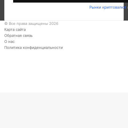
Рынки криптовалют
© Все права защищены 2026
Карта сайта
Обратная связь
О нас
Политика конфиденциальности
Twitter
YouTube
vk.com
Одноклассники
Telegram
RSS
Кнопка
«Наверх»