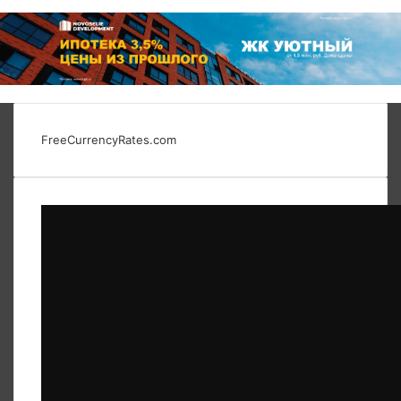
FreeCurrencyRates.com