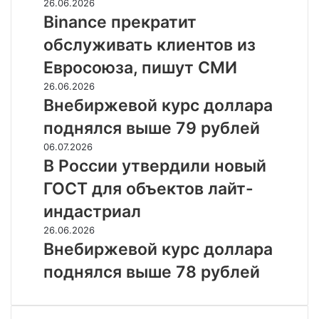
Binance
26.06.2026
упал
прекратит
Binance прекратит
до
обслуживать
11,18
обслуживать клиентов из
клиентов
рубля
из
Евросоюза, пишут СМИ
Евросоюза,
Внебиржевой
26.06.2026
пишут
курс
Внебиржевой курс доллара
СМИ
доллара
поднялся выше 79 рублей
поднялся
выше
В
06.07.2026
79
России
В России утвердили новый
рублей
утвердили
ГОСТ для объектов лайт-
новый
ГОСТ
индастриал
для
Внебиржевой
26.06.2026
объектов
курс
Внебиржевой курс доллара
лайт-
доллара
индастриал
поднялся выше 78 рублей
поднялся
выше
78