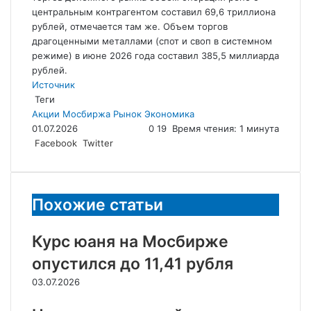
центральным контрагентом составил 69,6 триллиона
рублей, отмечается там же. Объем торгов
драгоценными металлами (спот и своп в системном
режиме) в июне 2026 года составил 385,5 миллиарда
рублей.
Источник
Теги
Акции
Мосбиржа
Рынок
Экономика
01.07.2026
0
19
Время чтения: 1 минута
LinkedIn
Tumblr
Reddit
Вконтакте
Одноклассники
Skype
Messenger
Messenger
WhatsApp
Telegram
Viber
Line
Поделиться
Facebook
Twitter
через
электронную
почту
Похожие статьи
Курс юаня на Мосбирже
опустился до 11,41 рубля
03.07.2026