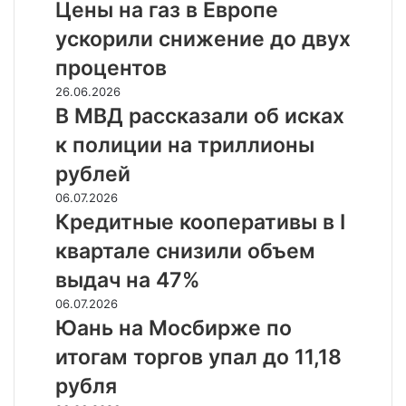
не
на
Цены на газ в Европе
состоялся
газ
ускорили снижение до двух
в
Европе
процентов
ускорили
В
26.06.2026
снижение
МВД
В МВД рассказали об исках
до
рассказали
двух
к полиции на триллионы
об
процентов
исках
рублей
к
Кредитные
06.07.2026
полиции
кооперативы
Кредитные кооперативы в I
на
в
триллионы
квартале снизили объем
I
рублей
квартале
выдач на 47%
снизили
Юань
06.07.2026
объем
на
Юань на Мосбирже по
выдач
Мосбирже
на
итогам торгов упал до 11,18
по
47%
итогам
рубля
торгов