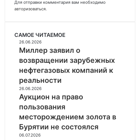
Для отправки комментария вам необходимо
авторизоваться
.
САМОЕ ЧИТАЕМОЕ
Миллер
26.06.2026
заявил
Миллер заявил о
о
возвращении зарубежных
возвращении
зарубежных
нефтегазовых компаний к
нефтегазовых
реальности
компаний
к
Аукцион
26.06.2026
реальности
на
Аукцион на право
право
пользования
пользования
месторождением
месторождением золота в
золота
Бурятии не состоялся
в
Бурятии
Цены
06.07.2026