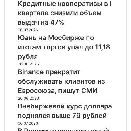
кооперативы
Кредитные кооперативы в I
на
в
триллионы
квартале снизили объем
I
рублей
квартале
выдач на 47%
снизили
Юань
06.07.2026
объем
на
Юань на Мосбирже по
выдач
Мосбирже
на
итогам торгов упал до 11,18
по
47%
итогам
рубля
торгов
Binance
26.06.2026
упал
прекратит
Binance прекратит
до
обслуживать
11,18
обслуживать клиентов из
клиентов
рубля
из
Евросоюза, пишут СМИ
Евросоюза,
Внебиржевой
26.06.2026
пишут
курс
Внебиржевой курс доллара
СМИ
доллара
поднялся выше 79 рублей
поднялся
выше
В
06.07.2026
79
России