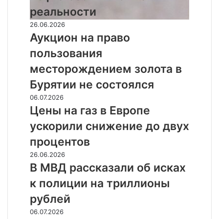
нефтегазовых
реальности
компаний
к
Аукцион
26.06.2026
реальности
на
Аукцион на право
право
пользования
пользования
месторождением
месторождением золота в
золота
Бурятии не состоялся
в
Бурятии
Цены
06.07.2026
не
на
Цены на газ в Европе
состоялся
газ
ускорили снижение до двух
в
Европе
процентов
ускорили
В
26.06.2026
снижение
МВД
В МВД рассказали об исках
до
рассказали
двух
к полиции на триллионы
об
процентов
исках
рублей
к
Кредитные
06.07.2026
полиции