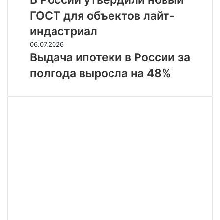
В России утвердили новый
рублей
утвердили
ГОСТ для объектов лайт-
новый
ГОСТ
индастриал
для
Выдача
06.07.2026
объектов
ипотеки
Выдача ипотеки в России за
лайт-
в
индастриал
полгода выросла на 48%
России
за
полгода
выросла
на
48%