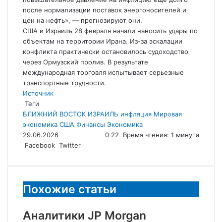
после нормализации поставок энергоносителей и
цен на нефть», — прогнозируют они.
США и Израиль 28 февраля начали наносить удары по
объектам на территории Ирана. Из-за эскалации
конфликта практически остановилось судоходство
через Ормузский пролив. В результате
международная торговля испытывает серьезные
транспортные трудности.
Источник
Теги
БЛИЖНИЙ ВОСТОК
ИЗРАИЛЬ
инфляция
Мировая
экономика
США
Финансы
Экономика
29.06.2026
0
22
Время чтения: 1 минута
LinkedIn
Tumblr
Reddit
Вконтакте
Одноклассники
Skype
Messenger
Messenger
WhatsApp
Telegram
Viber
Line
Поделиться
Facebook
Twitter
через
электронную
почту
Похожие статьи
Аналитики JP Morgan