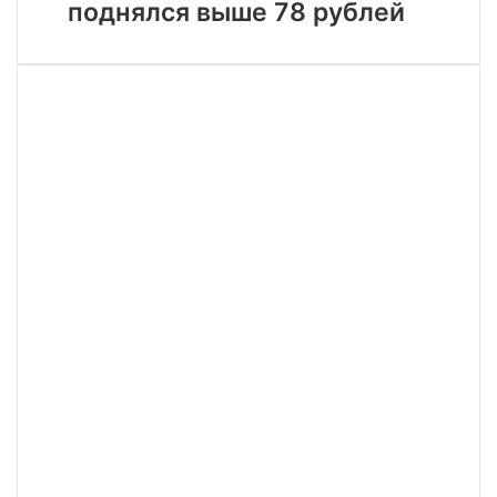
индастриал
поднялся выше 78 рублей
поднялся
выше
78
рублей