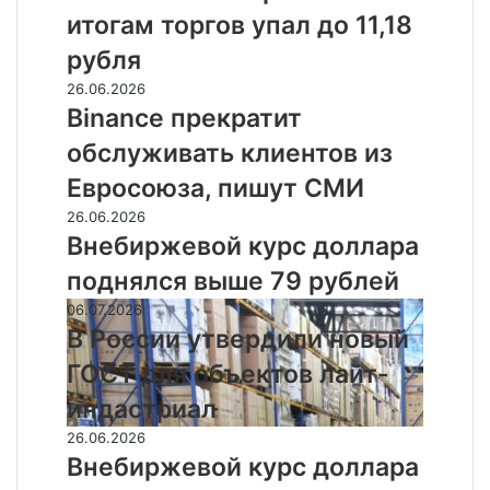
Мосбирже
триллионы
итогам торгов упал до 11,18
по
рублей
итогам
рубля
торгов
Binance
26.06.2026
упал
прекратит
Binance прекратит
до
обслуживать
11,18
обслуживать клиентов из
клиентов
рубля
из
Евросоюза, пишут СМИ
Евросоюза,
Внебиржевой
26.06.2026
пишут
курс
Внебиржевой курс доллара
СМИ
доллара
поднялся выше 79 рублей
поднялся
выше
В
06.07.2026
79
России
В России утвердили новый
рублей
утвердили
ГОСТ для объектов лайт-
новый
ГОСТ
индастриал
для
Внебиржевой
26.06.2026
объектов
курс
Внебиржевой курс доллара
лайт-
доллара