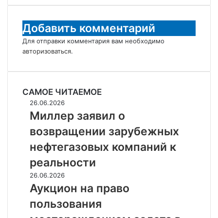
Добавить комментарий
Для отправки комментария вам необходимо
авторизоваться
.
САМОЕ ЧИТАЕМОЕ
Миллер
26.06.2026
заявил
Миллер заявил о
о
возвращении зарубежных
возвращении
зарубежных
нефтегазовых компаний к
нефтегазовых
реальности
компаний
к
Аукцион
26.06.2026
реальности
на
Аукцион на право
право
пользования
пользования
месторождением