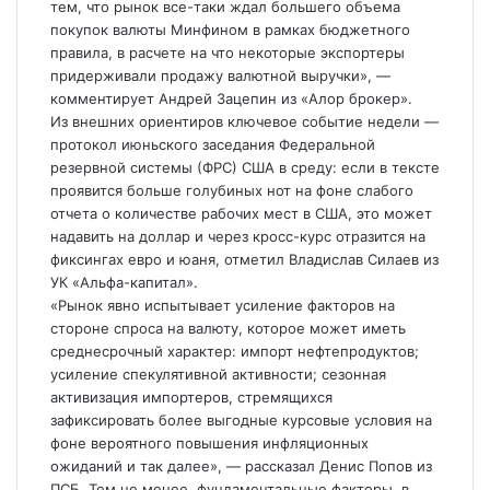
тем, что рынок все-таки ждал большего объема
покупок валюты Минфином в рамках бюджетного
правила, в расчете на что некоторые экспортеры
придерживали продажу валютной выручки», —
комментирует Андрей Зацепин из «Алор брокер».
Из внешних ориентиров ключевое событие недели —
протокол июньского заседания Федеральной
резервной системы (ФРС) США в среду: если в тексте
проявится больше голубиных нот на фоне слабого
отчета о количестве рабочих мест в США, это может
надавить на доллар и через кросс-курс отразится на
фиксингах евро и юаня, отметил Владислав Силаев из
УК «Альфа-капитал».
«Рынок явно испытывает усиление факторов на
стороне спроса на валюту, которое может иметь
среднесрочный характер: импорт нефтепродуктов;
усиление спекулятивной активности; сезонная
активизация импортеров, стремящихся
зафиксировать более выгодные курсовые условия на
фоне вероятного повышения инфляционных
ожиданий и так далее», — рассказал Денис Попов из
ПСБ. Тем не менее, фундаментальные факторы, в