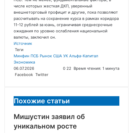
числе которых жесткая ДКП, уверенный
внешнеторговый профицит и другие, пока позволяют
рассчитывать на сохранение курса в рамках коридора
11-12 рублей за юань, ограничивая среднесрочные
ожидания по уровню ослабления национальной
валюты, заключил он.
Источник
Теги
Минфин
ПСБ
Рынок
США
УК Альфа-Капитал
Экономика
06.07.2026
0
22
Время чтения: 1 минута
LinkedIn
Tumblr
Reddit
Вконтакте
Одноклассники
Skype
Messenger
Messenger
WhatsApp
Telegram
Viber
Line
Поделиться
Facebook
Twitter
через
электронную
почту
Похожие статьи
Мишустин заявил об
уникальном росте