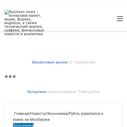
Войти
Switch
Искат
М
skin
Финансовые рынки
от TradingView
Котировки
предоставлены TradingView
Главная
/
Новости
/
Экономика
/
Рубль укрепился к
юаню на Мосбирже
Экономика