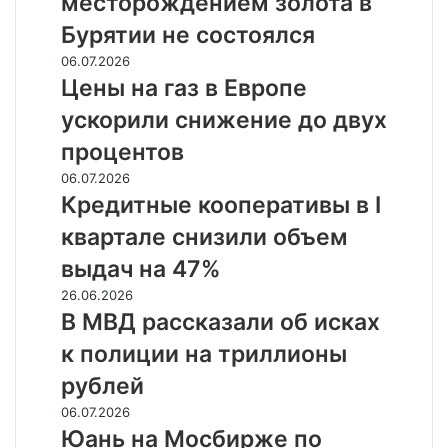
месторождением золота в
золота
Бурятии не состоялся
в
Бурятии
Цены
06.07.2026
не
на
Цены на газ в Европе
состоялся
газ
ускорили снижение до двух
в
Европе
процентов
ускорили
Кредитные
06.07.2026
снижение
кооперативы
Кредитные кооперативы в I
до
в
двух
квартале снизили объем
I
процентов
квартале
выдач на 47%
снизили
В
26.06.2026
объем
МВД
В МВД рассказали об исках
выдач
рассказали
на
к полиции на триллионы
об
47%
исках
рублей
к
Юань
06.07.2026
полиции
на
Юань на Мосбирже по
на