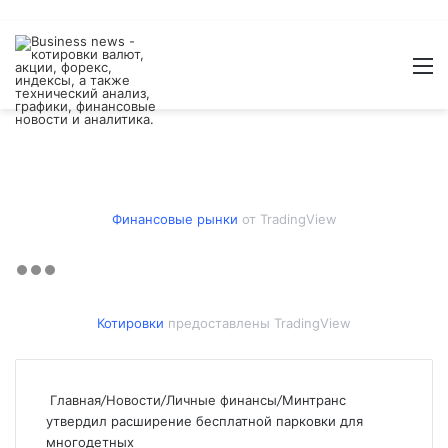
Войти
Switch
Искат
М
skin
Финансовые рынки
от TradingView
Котировки
предоставлены TradingView
Главная
/
Новости
/
Личные финансы
/
Минтранс
утвердил расширение бесплатной парковки для
многодетных