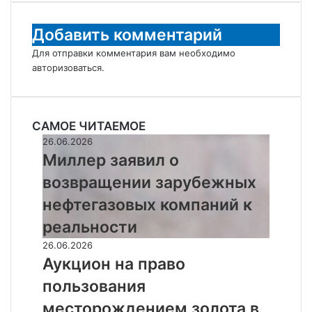
Добавить комментарий
Для отправки комментария вам необходимо
авторизоваться
.
САМОЕ ЧИТАЕМОЕ
Миллер
26.06.2026
заявил
Миллер заявил о
о
возвращении зарубежных
возвращении
зарубежных
нефтегазовых компаний к
нефтегазовых
реальности
компаний
к
Аукцион
26.06.2026
реальности
на
Аукцион на право
право
пользования
пользования
месторождением
месторождением золота в