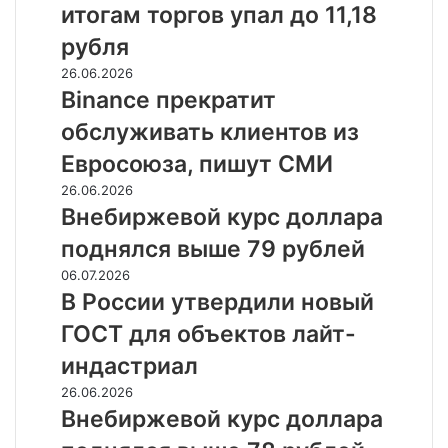
триллионы
итогам торгов упал до 11,18
по
рублей
итогам
рубля
торгов
Binance
26.06.2026
упал
прекратит
Binance прекратит
до
обслуживать
11,18
обслуживать клиентов из
клиентов
рубля
из
Евросоюза, пишут СМИ
Евросоюза,
Внебиржевой
26.06.2026
пишут
курс
Внебиржевой курс доллара
СМИ
доллара
поднялся выше 79 рублей
поднялся
выше
В
06.07.2026
79
России
В России утвердили новый
рублей
утвердили
ГОСТ для объектов лайт-
новый
ГОСТ
индастриал
для
Внебиржевой
26.06.2026
объектов
курс
Внебиржевой курс доллара
лайт-
доллара
индастриал