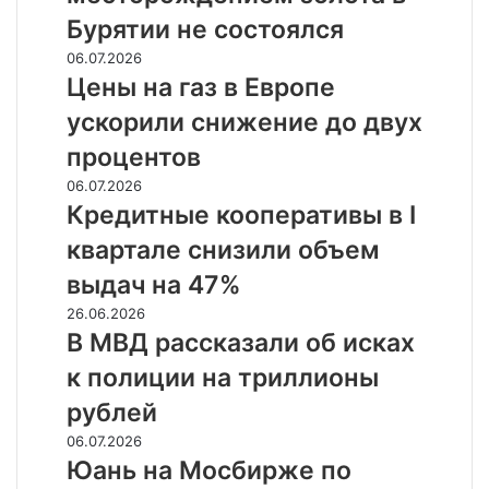
золота
Бурятии не состоялся
в
Бурятии
Цены
06.07.2026
не
на
Цены на газ в Европе
состоялся
газ
ускорили снижение до двух
в
Европе
процентов
ускорили
Кредитные
06.07.2026
снижение
кооперативы
Кредитные кооперативы в I
до
в
двух
квартале снизили объем
I
процентов
квартале
выдач на 47%
снизили
В
26.06.2026
объем
МВД
В МВД рассказали об исках
выдач
рассказали
на
к полиции на триллионы
об
47%
исках
рублей
к
Юань
06.07.2026
полиции
на
Юань на Мосбирже по
на
Мосбирже