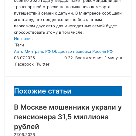
осенью 2025 года утвердил пакет рекомендаций для
транспортной отрасли по повышению комфорта
путешествий семей с детьми. В Минтрансе сообщали
агентству, что предложения по бесплатным
парковкам двух авто для многодетных семей будет
способствовать этому в том числе.
Источник
Теги
Авто
Минтранс РФ
Общество
парковка
Россия
РФ
03.07.2026
0
22
Время чтения: 1 минута
LinkedIn
Tumblr
Reddit
Вконтакте
Одноклассники
Skype
Messenger
Messenger
WhatsApp
Telegram
Viber
Line
Поделиться
Facebook
Twitter
через
электронную
почту
Похожие статьи
В Москве мошенники украли у
пенсионера 31,5 миллиона
рублей
27.06.2026