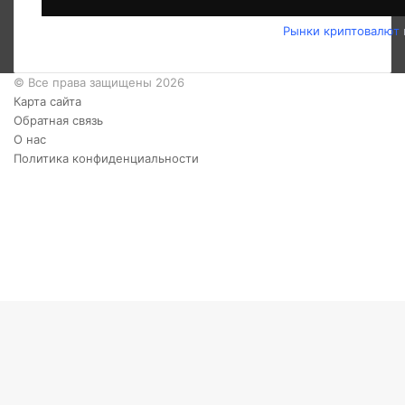
Рынки криптовалют
© Все права защищены 2026
Карта сайта
Обратная связь
О нас
Политика конфиденциальности
Twitter
YouTube
vk.com
Одноклассники
Telegram
RSS
Кнопка
«Наверх»