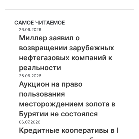
САМОЕ ЧИТАЕМОЕ
Миллер
26.06.2026
заявил
Миллер заявил о
о
возвращении зарубежных
возвращении
зарубежных
нефтегазовых компаний к
нефтегазовых
реальности
компаний
к
Аукцион
26.06.2026
реальности
на
Аукцион на право
право
пользования
пользования
месторождением
месторождением золота в
золота
Бурятии не состоялся
в
Бурятии
Кредитные
06.07.2026
не
кооперативы
Кредитные кооперативы в I
состоялся
в