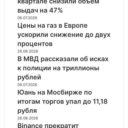
квартале снизили объем
I
квартале
выдач на 47%
снизили
Цены
06.07.2026
объем
на
Цены на газ в Европе
выдач
газ
на
ускорили снижение до двух
в
47%
Европе
процентов
ускорили
В
26.06.2026
снижение
МВД
В МВД рассказали об исках
до
рассказали
двух
к полиции на триллионы
об
процентов
исках
рублей
к
Юань
06.07.2026
полиции
на
Юань на Мосбирже по
на
Мосбирже
триллионы
итогам торгов упал до 11,18
по
рублей
итогам
рубля
торгов
Binance
26.06.2026
упал
прекратит
Binance прекратит
до