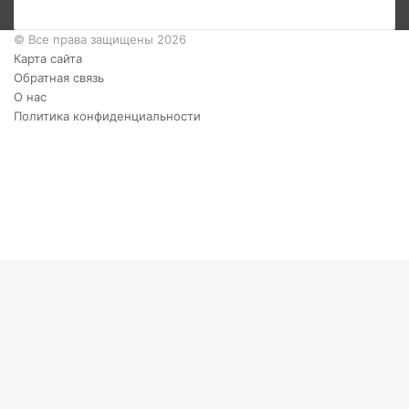
© Все права защищены 2026
Карта сайта
Обратная связь
О нас
Политика конфиденциальности
Twitter
YouTube
vk.com
Одноклассники
Telegram
RSS
Кнопка
«Наверх»