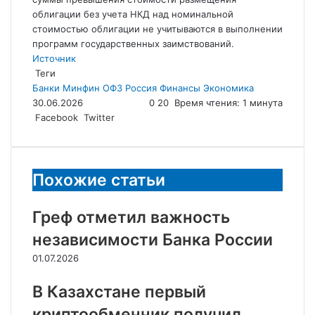
облигации без учета НКД над номинальной
стоимостью облигации не учитываются в выполнении
программ государственных заимствований.
Источник
Теги
Банки
Минфин
ОФЗ
Россия
Финансы
Экономика
30.06.2026
0
20
Время чтения: 1 минута
LinkedIn
Tumblr
Reddit
Вконтакте
Одноклассники
Skype
Messenger
Messenger
WhatsApp
Telegram
Viber
Line
Поделиться
Facebook
Twitter
через
электронную
почту
Похожие статьи
Греф отметил важность
независимости Банка России
01.07.2026
В Казахстане первый
криптообменник получил