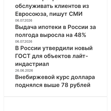
обслуживать
11,18
обслуживать клиентов из
клиентов
рубля
из
Евросоюза, пишут СМИ
Евросоюза,
Выдача
06.07.2026
пишут
ипотеки
Выдача ипотеки в России за
СМИ
в
полгода выросла на 48%
России
за
В
06.07.2026
полгода
России
В России утвердили новый
выросла
утвердили
ГОСТ для объектов лайт-
на
новый
48%
ГОСТ
индастриал
для
Внебиржевой
26.06.2026
объектов
курс
Внебиржевой курс доллара
лайт-
доллара
индастриал
поднялся выше 78 рублей
поднялся
выше
78
рублей