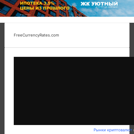
FreeCurrencyRates.com
Рынки криптовалют