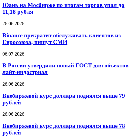
выдач
Мосбирже
Юань на Мосбирже по итогам торгов упал до
на
по
11,18 рубля
47%
итогам
торгов
Binance
26.06.2026
упал
прекратит
до
обслуживать
Binance прекратит обслуживать клиентов из
11,18
клиентов
Евросоюза, пишут СМИ
рубля
из
Евросоюза,
В
06.07.2026
пишут
России
СМИ
утвердили
В России утвердили новый ГОСТ для объектов
новый
лайт-индастриал
ГОСТ
для
Внебиржевой
26.06.2026
объектов
курс
лайт-
доллара
Внебиржевой курс доллара поднялся выше 79
индастриал
поднялся
рублей
выше
79
Внебиржевой
26.06.2026
рублей
курс
доллара
Внебиржевой курс доллара поднялся выше 78
поднялся
рублей
выше