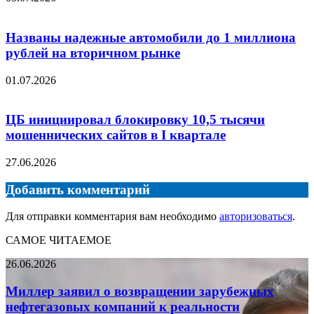
Названы надежные автомобили до 1 миллиона
рублей на вторичном рынке
01.07.2026
ЦБ инициировал блокировку 10,5 тысячи
мошеннических сайтов в I квартале
27.06.2026
Добавить комментарий
Для отправки комментария вам необходимо
авторизоваться
.
САМОЕ ЧИТАЕМОЕ
Миллер
26.06.2026
заявил
о
Миллер заявил о возвращении зарубежных
возвращении
нефтегазовых компаний к реальности
зарубежных