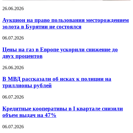
нефтегазовых
Аукцион
26.06.2026
компаний
на
к
право
Аукцион на право пользования месторождением
реальности
пользования
золота в Бурятии не состоялся
месторождением
золота
Цены
06.07.2026
в
на
Бурятии
газ
Цены на газ в Европе ускорили снижение до
не
в
двух процентов
состоялся
Европе
ускорили
В
26.06.2026
снижение
МВД
до
рассказали
В МВД рассказали об исках к полиции на
двух
об
триллионы рублей
процентов
исках
к
Кредитные
06.07.2026
полиции
кооперативы
на
в
Кредитные кооперативы в I квартале снизили
триллионы
I
объем выдач на 47%
рублей
квартале
снизили
Юань
06.07.2026
объем
на