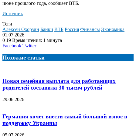
июне прошлого года, сообщает ВТБ.
Источник
Теги
Алексей Охорзин
Банки
ВТБ
Россия
Финансы
Экономика
01.07.2026
0
19
Время чтения: 1 минута
LinkedIn
Tumblr
Reddit
Вконтакте
Одноклассники
Skype
Messenger
Messenger
WhatsApp
Telegram
Viber
Line
Поделиться
Facebook
Twitter
через
электронную
Похожие статьи
почту
Новая семейная выплата для работающих
родителей составила 30 тысяч рублей
29.06.2026
Германия хочет внести самый большой взнос в
поддержку Украины
05.07.2026