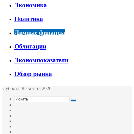
Экономика
Политика
Личные финансы
Облигации
Экономпоказатели
Обзор рынка
Суббота, 8 августа 2026
Искать
Switch
skin
Sidebar
Случайная
статья
Войти
Twitter
YouTube