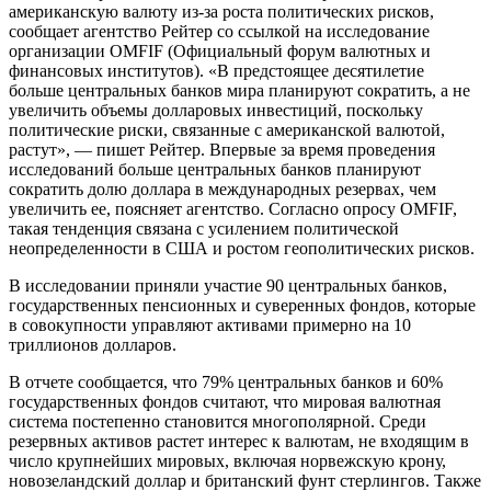
американскую валюту из-за роста политических рисков,
сообщает агентство Рейтер со ссылкой на исследование
организации OMFIF (Официальный форум валютных и
финансовых институтов). «В предстоящее десятилетие
больше центральных банков мира планируют сократить, а не
увеличить объемы долларовых инвестиций, поскольку
политические риски, связанные с американской валютой,
растут», — пишет Рейтер. Впервые за время проведения
исследований больше центральных банков планируют
сократить долю доллара в международных резервах, чем
увеличить ее, поясняет агентство. Согласно опросу OMFIF,
такая тенденция связана с усилением политической
неопределенности в США и ростом геополитических рисков.
В исследовании приняли участие 90 центральных банков,
государственных пенсионных и суверенных фондов, которые
в совокупности управляют активами примерно на 10
триллионов долларов.
В отчете сообщается, что 79% центральных банков и 60%
государственных фондов считают, что мировая валютная
система постепенно становится многополярной. Среди
резервных активов растет интерес к валютам, не входящим в
число крупнейших мировых, включая норвежскую крону,
новозеландский доллар и британский фунт стерлингов. Также