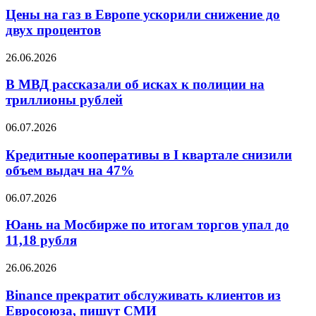
Бурятии
газ
Цены на газ в Европе ускорили снижение до
не
в
двух процентов
состоялся
Европе
ускорили
В
26.06.2026
снижение
МВД
до
рассказали
В МВД рассказали об исках к полиции на
двух
об
триллионы рублей
процентов
исках
к
Кредитные
06.07.2026
полиции
кооперативы
на
в
Кредитные кооперативы в I квартале снизили
триллионы
I
объем выдач на 47%
рублей
квартале
снизили
Юань
06.07.2026
объем
на
выдач
Мосбирже
Юань на Мосбирже по итогам торгов упал до
на
по
11,18 рубля
47%
итогам
торгов
Binance
26.06.2026
упал
прекратит
до
обслуживать
Binance прекратит обслуживать клиентов из
11,18
клиентов
Евросоюза, пишут СМИ
рубля