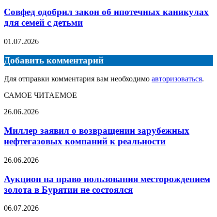
Совфед одобрил закон об ипотечных каникулах
для семей с детьми
01.07.2026
Добавить комментарий
Для отправки комментария вам необходимо
авторизоваться
.
САМОЕ ЧИТАЕМОЕ
Миллер
26.06.2026
заявил
о
Миллер заявил о возвращении зарубежных
возвращении
нефтегазовых компаний к реальности
зарубежных
нефтегазовых
Аукцион
26.06.2026
компаний
на
к
право
Аукцион на право пользования месторождением
реальности
пользования
золота в Бурятии не состоялся
месторождением
золота
Цены
06.07.2026
в
на