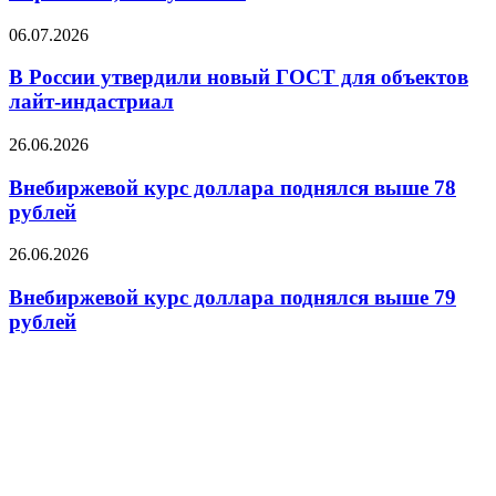
из
Евросоюза,
В
06.07.2026
пишут
России
СМИ
утвердили
В России утвердили новый ГОСТ для объектов
новый
лайт-индастриал
ГОСТ
для
Внебиржевой
26.06.2026
объектов
курс
лайт-
доллара
Внебиржевой курс доллара поднялся выше 78
индастриал
поднялся
рублей
выше
78
Внебиржевой
26.06.2026
рублей
курс
доллара
Внебиржевой курс доллара поднялся выше 79
поднялся
рублей
выше
79
рублей