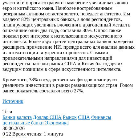
участники опроса сохраняют намерение увеличивать долю
евро и китайского юаня. Наиболее востребованным
резервным активом остается золото, передает агентство. Им
владеют 82% центральных банков, а доля респондентов,
планирующих увеличить вложения в драгоценный металл в
ближайшие один-два года, составила 30%. Опрос также
показал рост интереса к использованию искусственного
интеллекта. Более двух третей центральных банков намерены
расширить применение ИИ, прежде всего для анализа данных
и автоматизации внутренних процессов. Самыми
привлекательными направлениями для инвестиций
респонденты назвали рынки США и Китая благодаря их
ведущим позициям в сфере искусственного интеллекта.
Кроме того, 38% государственных фондов планируют
увеличить инвестиции в рынки развивающихся стран. Годом
ранее показатель составлял всего 27%.
Источник
Теги
Банки
валюта
Доллар США
Рынок
США
Финансы
центральные банки
Экономика
30.06.2026
0
22
Время чтения: 1 минута