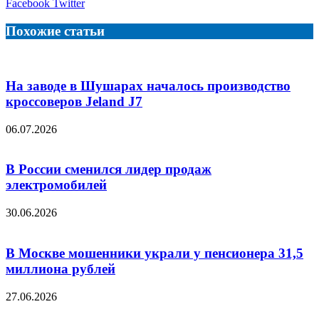
LinkedIn
Tumblr
Reddit
Вконтакте
Одноклассники
Skype
Messenger
Messenger
WhatsApp
Telegram
Viber
Line
Поделиться
Facebook
Twitter
через
электронную
Похожие статьи
почту
На заводе в Шушарах началось производство
кроссоверов Jeland J7
06.07.2026
В России сменился лидер продаж
электромобилей
30.06.2026
В Москве мошенники украли у пенсионера 31,5
миллиона рублей
27.06.2026