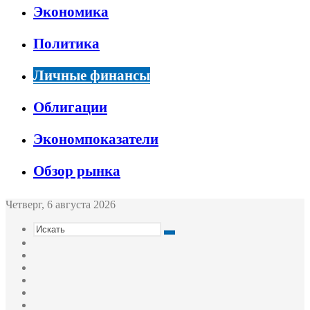
Экономика
Политика
Личные финансы
Облигации
Экономпоказатели
Обзор рынка
Четверг, 6 августа 2026
Искать
Switch
skin
Sidebar
Случайная
статья
Войти
Twitter
YouTube