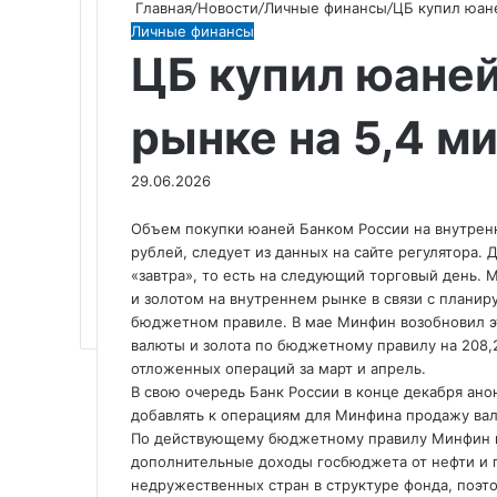
Главная
/
Новости
/
Личные финансы
/
ЦБ купил юан
Личные финансы
ЦБ купил юаней
рынке на 5,4 м
29.06.2026
Объем покупки юаней Банком России на внутренн
рублей, следует из данных на сайте регулятора. 
«завтра», то есть на следующий торговый день.
и золотом на внутреннем рынке в связи с плани
бюджетном правиле. В мае Минфин возобновил эт
валюты и золота по бюджетному правилу на 208,2
отложенных операций за март и апрель.
В свою очередь Банк России в конце декабря ано
добавлять к операциям для Минфина продажу вал
По действующему бюджетному правилу Минфин н
дополнительные доходы госбюджета от нефти и га
недружественных стран в структуре фонда, поэт