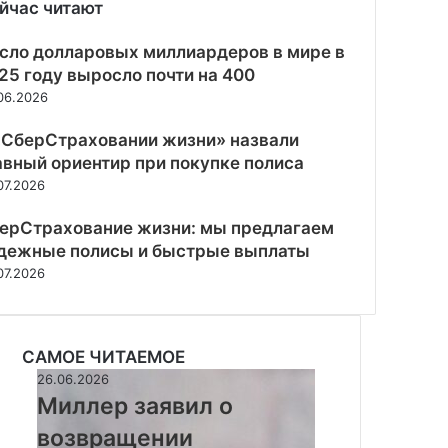
йчас читают
рыть
сло долларовых миллиардеров в мире в
25 году выросло почти на 400
06.2026
«СберСтраховании жизни» назвали
авный ориентир при покупке полиса
07.2026
ерСтрахование жизни: мы предлагаем
дежные полисы и быстрые выплаты
07.2026
САМОЕ ЧИТАЕМОЕ
Миллер
26.06.2026
заявил
Миллер заявил о
о
возвращении
возвращении