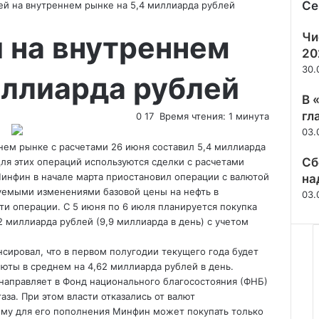
Се
ей на внутреннем рынке на 5,4 миллиарда рублей
Зак
 на внутреннем
Чи
20
30.
иллиарда рублей
В 
гл
0
17
Время чтения: 1 минута
03.
ем рынке с расчетами 26 июня составил 5,4 миллиарда
Сб
Для этих операций используются сделки с расчетами
 Минфин в начале марта приостановил
операции с валютой
на
руемыми изменениями базовой цены на нефть в
03.
и операции. С 5 июня по 6 июля планируется покупка
 миллиарда рублей (9,9 миллиарда в день) с учетом
нсировал, что в первом полугодии текущего года будет
юты в среднем на 4,62 миллиарда рублей в день.
аправляет в Фонд национального благосостояния (ФНБ)
за. При этом власти отказались от валют
ому для его пополнения Минфин может покупать только