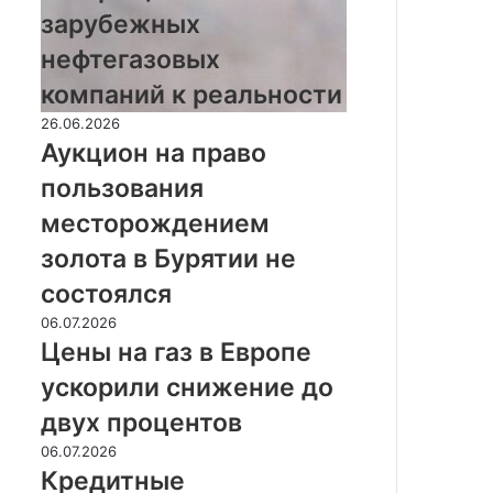
зарубежных
зарубежных
нефтегазовых
нефтегазовых
компаний
к
компаний к реальности
реальности
Аукцион
26.06.2026
на
Аукцион на право
право
пользования
пользования
месторождением
месторождением
золота
золота в Бурятии не
в
Бурятии
состоялся
не
Цены
06.07.2026
состоялся
на
Цены на газ в Европе
газ
ускорили снижение до
в
Европе
двух процентов
ускорили
Кредитные
06.07.2026
снижение
кооперативы
Кредитные
до