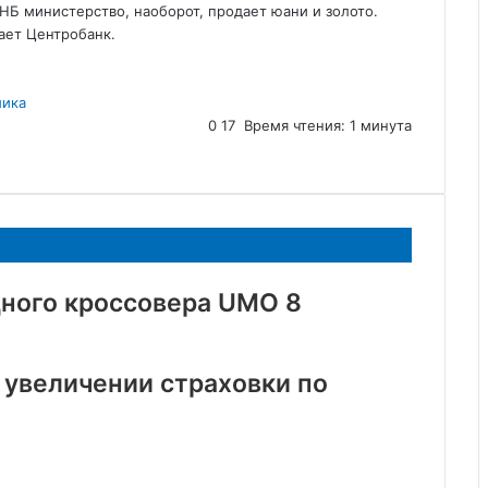
ФНБ министерство, наоборот, продает юани и золото.
ает Центробанк.
ика
0
17
Время чтения: 1 минута
дного кроссовера UMO 8
 увеличении страховки по