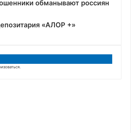
 мошенники обманывают россиян
депозитария «АЛОР +»
ризоваться
.