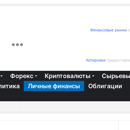
Финансовые рынки
о
Котировки
предоставле
Форекс
Криптовалюты
Сырьевы
литика
Личные финансы
Облигации
Switch
Sidebar
Случайная
Войти
Twitter
YouTube
vk.com
Одноклассники
Telegram
RSS
Искать
skin
статья