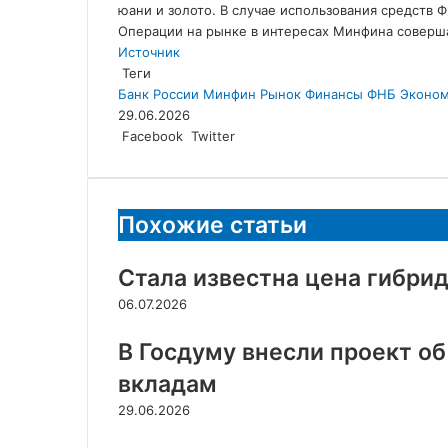
юани и золото. В случае использования средств 
Операции на рынке в интересах Минфина соверш
Источник
Теги
Банк России
Минфин
Рынок
Финансы
ФНБ
Эконом
29.06.2026
LinkedIn
Tumblr
Reddit
Вконтакте
Одноклассники
Skype
Messenger
Messenger
WhatsApp
Telegram
Viber
Line
Поделиться
Facebook
Twitter
через
электронную
почту
Похожие статьи
Стала известна цена гибри
06.07.2026
В Госдуму внесли проект об
вкладам
29.06.2026