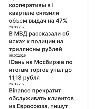
в
двух
кооперативы в I
I
процентов
квартале
квартале снизили
снизили
объем выдач на 47%
объем
выдач
В
26.06.2026
на
МВД
В МВД рассказали об
47%
рассказали
исках к полиции на
об
исках
триллионы рублей
к
Юань
06.07.2026
полиции
на
Юань на Мосбирже по
на
Мосбирже
триллионы
итогам торгов упал до
по
рублей
итогам
11,18 рубля
торгов
Binance
26.06.2026
упал
прекратит
Binance прекратит
до
обслуживать
11,18
обслуживать клиентов
клиентов
рубля
из
из Евросоюза, пишут