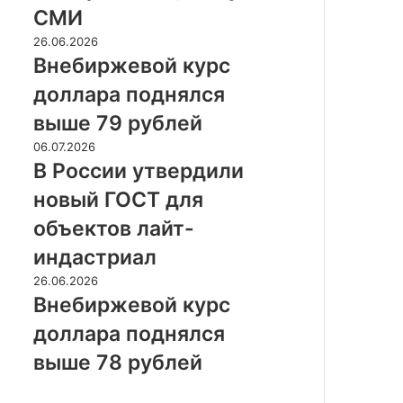
Евросоюза,
СМИ
пишут
СМИ
Внебиржевой
26.06.2026
курс
Внебиржевой курс
доллара
доллара поднялся
поднялся
выше
выше 79 рублей
79
В
06.07.2026
рублей
России
В России утвердили
утвердили
новый ГОСТ для
новый
ГОСТ
объектов лайт-
для
индастриал
объектов
лайт-
Внебиржевой
26.06.2026
индастриал
курс
Внебиржевой курс
доллара
доллара поднялся
поднялся
выше
выше 78 рублей
78
рублей