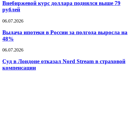
доллара
Внебиржевой курс доллара поднялся выше 79
поднялся
рублей
выше
79
Выдача
06.07.2026
рублей
ипотеки
в
Выдача ипотеки в России за полгода выросла на
России
48%
за
полгода
Суд
06.07.2026
выросла
в
на
Лондоне
Суд в Лондоне отказал Nord Stream в страховой
48%
отказал
компенсации
Nord
Stream
в
страховой
компенсации