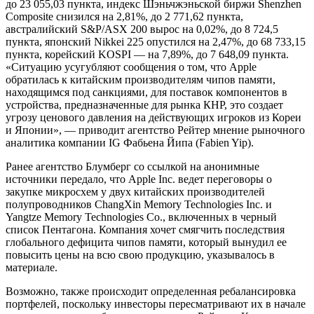
до 23 055,03 пункта, индекс Шэньчжэньской биржи Shenzhen
Composite снизился на 2,81%, до 2 771,62 пункта,
австралийский S&P/ASX 200 вырос на 0,02%, до 8 724,5
пункта, японский Nikkei 225 опустился на 2,47%, до 68 733,15
пункта, корейский KOSPI — на 7,89%, до 7 648,09 пункта.
«Ситуацию усугубляют сообщения о том, что Apple
обратилась к китайским производителям чипов памяти,
находящимся под санкциями, для поставок компонентов в
устройства, предназначенные для рынка КНР, это создает
угрозу ценового давления на действующих игроков из Кореи
и Японии», — приводит агентство Рейтер мнение рыночного
аналитика компании IG Фабьена Йипа (Fabien Yip).
Ранее агентство Блумберг со ссылкой на анонимные
источники передало, что Apple Inc. ведет переговоры о
закупке микросхем у двух китайских производителей
полупроводников ChangXin Memory Technologies Inc. и
Yangtze Memory Technologies Co., включенных в черный
список Пентагона. Компания хочет смягчить последствия
глобального дефицита чипов памяти, который вынудил ее
повысить цены на всю свою продукцию, указывалось в
материале.
Возможно, также происходит определенная ребалансировка
портфелей, поскольку инвесторы пересматривают их в начале