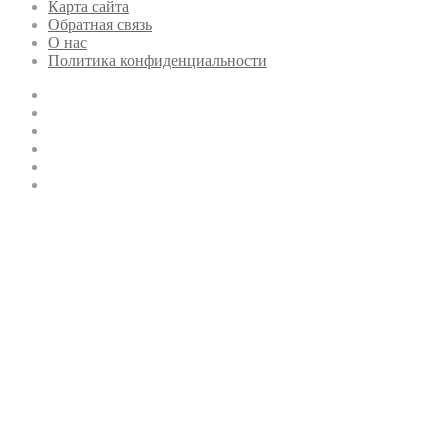
Карта сайта
Обратная связь
О нас
Политика конфиденциальности
Twitter
YouTube
vk.com
Одноклассники
Telegram
RSS
Кнопка
«Наверх»