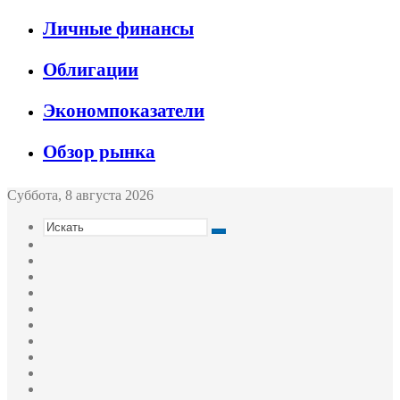
Личные финансы
Облигации
Экономпоказатели
Обзор рынка
Суббота, 8 августа 2026
Искать
Switch
skin
Sidebar
Случайная
статья
Войти
Twitter
YouTube
vk.com
Одноклассники
Telegram
RSS