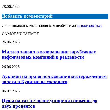
28.06.2026
Добавить комментарий
Для отправки комментария вам необходимо
авторизоваться
.
САМОЕ ЧИТАЕМОЕ
Миллер
26.06.2026
заявил
о
Миллер заявил о возвращении зарубежных
возвращении
нефтегазовых компаний к реальности
зарубежных
нефтегазовых
Аукцион
26.06.2026
компаний
на
к
право
Аукцион на право пользования месторождением
реальности
пользования
золота в Бурятии не состоялся
месторождением
золота
Цены
06.07.2026
в
на
Бурятии
газ
Цены на газ в Европе ускорили снижение до
не
в
двух процентов
состоялся
Европе