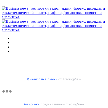
Меню
Искать
Switch
skin
Войти
Финансовые рынки
от TradingView
Котировки
предоставлены TradingView