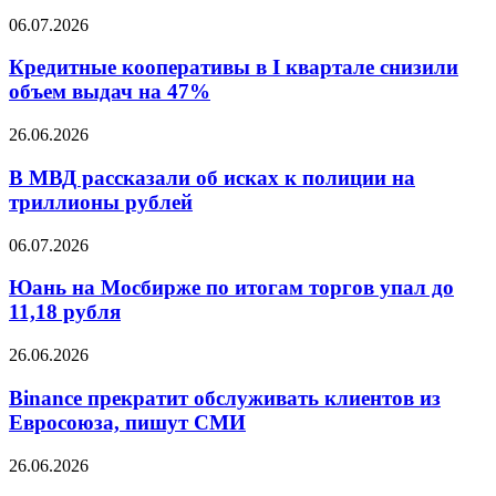
ускорили
Кредитные
06.07.2026
снижение
кооперативы
до
в
Кредитные кооперативы в I квартале снизили
двух
I
объем выдач на 47%
процентов
квартале
снизили
В
26.06.2026
объем
МВД
выдач
рассказали
В МВД рассказали об исках к полиции на
на
об
триллионы рублей
47%
исках
к
Юань
06.07.2026
полиции
на
на
Мосбирже
Юань на Мосбирже по итогам торгов упал до
триллионы
по
11,18 рубля
рублей
итогам
торгов
Binance
26.06.2026
упал
прекратит
до
обслуживать
Binance прекратит обслуживать клиентов из
11,18
клиентов
Евросоюза, пишут СМИ
рубля
из
Евросоюза,
Внебиржевой
26.06.2026
пишут
курс
СМИ