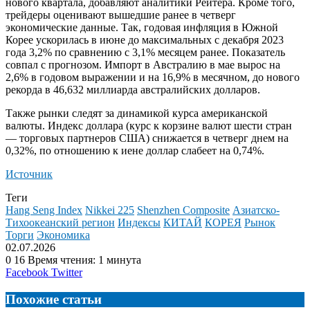
нового квартала, добавляют аналитики Рейтера. Кроме того,
трейдеры оценивают вышедшие ранее в четверг
экономические данные. Так, годовая инфляция в Южной
Корее ускорилась в июне до максимальных с декабря 2023
года 3,2% по сравнению с 3,1% месяцем ранее. Показатель
совпал с прогнозом. Импорт в Австралию в мае вырос на
2,6% в годовом выражении и на 16,9% в месячном, до нового
рекорда в 46,632 миллиарда австралийских долларов.
Также рынки следят за динамикой курса американской
валюты. Индекс доллара (курс к корзине валют шести стран
— торговых партнеров США) снижается в четверг днем на
0,32%, по отношению к иене доллар слабеет на 0,74%.
Источник
Теги
Hang Seng Index
Nikkei 225
Shenzhen Composite
Азиатско-
Тихоокеанский регион
Индексы
КИТАЙ
КОРЕЯ
Рынок
Торги
Экономика
02.07.2026
0
16
Время чтения: 1 минута
LinkedIn
Tumblr
Reddit
Вконтакте
Одноклассники
Skype
Messenger
Messenger
WhatsApp
Telegram
Viber
Line
Поделиться
Facebook
Twitter
через
электронную
Похожие статьи
почту