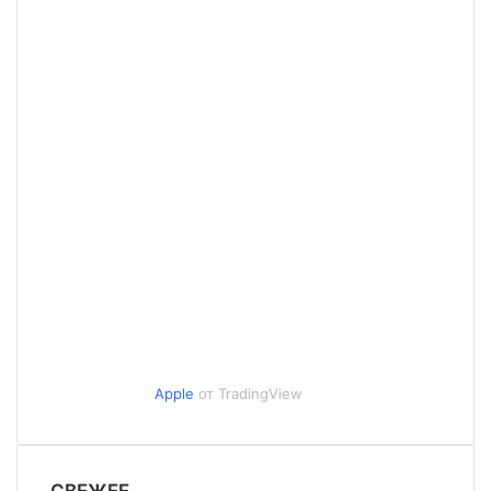
Apple
от TradingView