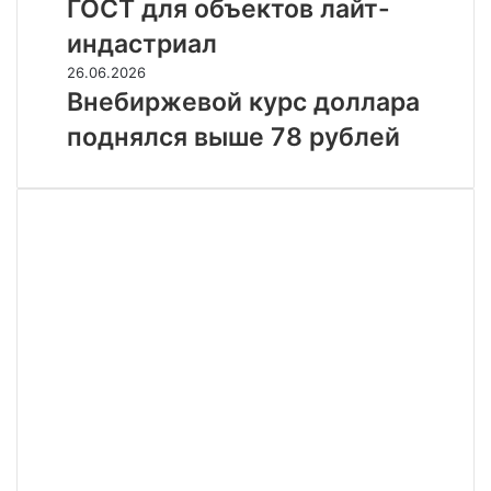
ГОСТ для объектов лайт-
новый
ГОСТ
индастриал
для
Внебиржевой
26.06.2026
объектов
курс
Внебиржевой курс доллара
лайт-
доллара
индастриал
поднялся выше 78 рублей
поднялся
выше
78
рублей