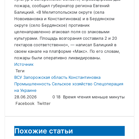
пожара, сообщил губернатор региона Евгений
Балицкий. «В Мелитопольском округе (села
Новоивановка и Константиновка) и в Бердянском
округе (село Бердянское) противник
целенаправленно атаковал поля со злаковыми
культурами. Площадь возгорания составила 2 и 20
гектаров соответственно», — написал Балицкий в
своем канале на платформе «Макс». По его словам,
пожары были оперативно ликвидированы.
Источник
Теги
ВСУ
Запорожская область
Константиновка
Промышленность
Сельское хозяйство
Спецоперация
на Украине
28.06.2026
0
18
Время чтения меньше минуты
LinkedIn
Tumblr
Reddit
Вконтакте
Одноклассники
Skype
Messenger
Messenger
WhatsApp
Telegram
Viber
Line
Поделиться
Facebook
Twitter
через
электронную
почту
Похожие статьи