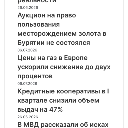
реальности
компаний
к
Аукцион
26.06.2026
реальности
на
Аукцион на право
право
пользования
пользования
месторождением
месторождением золота в
золота
Бурятии не состоялся
в
Бурятии
Цены
06.07.2026
не
на
Цены на газ в Европе
состоялся
газ
ускорили снижение до двух
в
Европе
процентов
ускорили
Кредитные
06.07.2026
снижение
кооперативы
Кредитные кооперативы в I
до
в
двух
квартале снизили объем
I
процентов
квартале
выдач на 47%
снизили
В
26.06.2026
объем
МВД
В МВД рассказали об исках
выдач