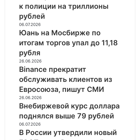
рассказали
на
к полиции на триллионы
об
47%
исках
рублей
к
Юань
06.07.2026
полиции
на
Юань на Мосбирже по
на
Мосбирже
триллионы
итогам торгов упал до 11,18
по
рублей
итогам
рубля
торгов
Binance
26.06.2026
упал
прекратит
Binance прекратит
до
обслуживать
11,18
обслуживать клиентов из
клиентов
рубля
из
Евросоюза, пишут СМИ
Евросоюза,
Внебиржевой
26.06.2026
пишут
курс
Внебиржевой курс доллара
СМИ
доллара
поднялся выше 79 рублей
поднялся
выше
В
06.07.2026
79
России
В России утвердили новый
рублей
утвердили