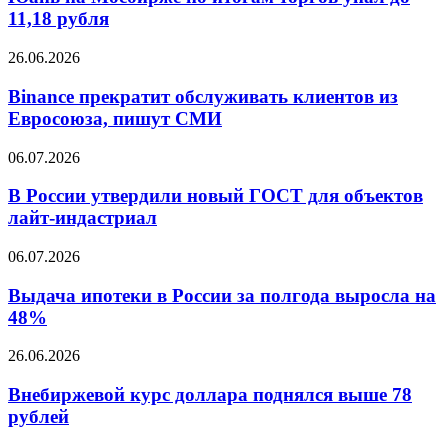
триллионы
по
11,18 рубля
рублей
итогам
торгов
Binance
26.06.2026
упал
прекратит
до
обслуживать
Binance прекратит обслуживать клиентов из
11,18
клиентов
Евросоюза, пишут СМИ
рубля
из
Евросоюза,
В
06.07.2026
пишут
России
СМИ
утвердили
В России утвердили новый ГОСТ для объектов
новый
лайт-индастриал
ГОСТ
для
Выдача
06.07.2026
объектов
ипотеки
лайт-
в
Выдача ипотеки в России за полгода выросла на
индастриал
России
48%
за
полгода
Внебиржевой
26.06.2026
выросла
курс
на
доллара
Внебиржевой курс доллара поднялся выше 78
48%
поднялся
рублей
выше
78