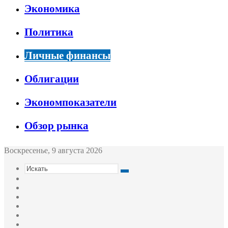
Экономика
Политика
Личные финансы
Облигации
Экономпоказатели
Обзор рынка
Воскресенье, 9 августа 2026
Искать
Switch
skin
Sidebar
Случайная
статья
Войти
Twitter
YouTube