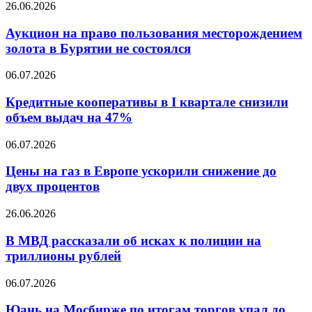
Аукцион
26.06.2026
компаний
на
к
право
Аукцион на право пользования месторождением
реальности
пользования
золота в Бурятии не состоялся
месторождением
золота
Кредитные
06.07.2026
в
кооперативы
Бурятии
в
Кредитные кооперативы в I квартале снизили
не
I
объем выдач на 47%
состоялся
квартале
снизили
Цены
06.07.2026
объем
на
выдач
газ
Цены на газ в Европе ускорили снижение до
на
в
двух процентов
47%
Европе
ускорили
В
26.06.2026
снижение
МВД
до
рассказали
В МВД рассказали об исках к полиции на
двух
об
триллионы рублей
процентов
исках
к
Юань
06.07.2026
полиции
на
на
Мосбирже
Юань на Мосбирже по итогам торгов упал до