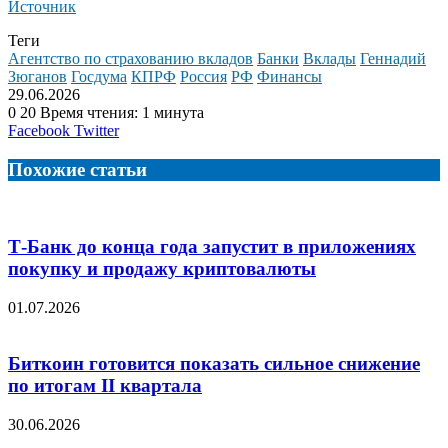
Источник
Теги
Агентство по страхованию вкладов
Банки
Вклады
Геннадий
Зюганов
Госдума
КПРФ
Россия
РФ
Финансы
29.06.2026
0
20
Время чтения: 1 минута
LinkedIn
Tumblr
Reddit
Вконтакте
Одноклассники
Skype
Messenger
Messenger
WhatsApp
Telegram
Viber
Line
Поделиться
Facebook
Twitter
через
электронную
Похожие статьи
почту
Т-Банк до конца года запустит в приложениях
покупку и продажу криптовалюты
01.07.2026
Биткоин готовится показать сильное снижение
по итогам II квартала
30.06.2026