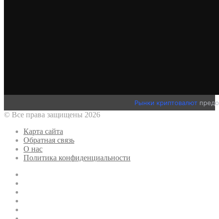
Рынки криптовалют
предо
© Все права защищены 2026
Карта сайта
Обратная связь
О нас
Политика конфиденциальности
Twitter
YouTube
vk.com
Одноклассники
Telegram
RSS